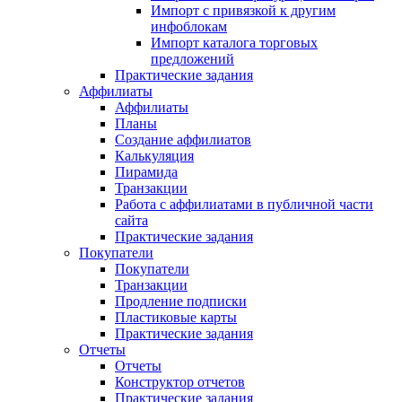
Импорт с привязкой к другим
инфоблокам
Импорт каталога торговых
предложений
Практические задания
Аффилиаты
Аффилиаты
Планы
Создание аффилиатов
Калькуляция
Пирамида
Транзакции
Работа с аффилиатами в публичной части
сайта
Практические задания
Покупатели
Покупатели
Транзакции
Продление подписки
Пластиковые карты
Практические задания
Отчеты
Отчеты
Конструктор отчетов
Практические задания