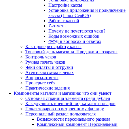
Настройка кассы
Установка приложения и подключение
кассы (Linux CentOS)
Работа с кассой
Z-отчеты
Почему не печатаются чеки?
Коды возможных ошибок
ФФД в вопросах и ответах
Как проверить работу кассы
Торговый день магазина. Продажи и возвраты
Контроль чеков
Ручная печать чеков
Чеки оплаты и отгрузки
Агентская схема в чеках
Вопросы-ответы
Проверьте себя
Практические задания
Компоненты каталога и магазина: что они умеют
Основная страница элемента среди дублей
Как улучшить внешний вид каталога товаров
Показ товаров по встроенному фильтру
Персональный раздел пользователя
Возможности персонального раздела
Комплексный компонент Персональный