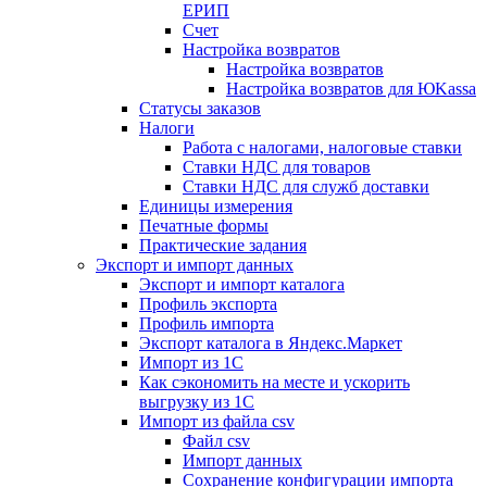
ЕРИП
Счет
Настройка возвратов
Настройка возвратов
Настройка возвратов для ЮKassa
Статусы заказов
Налоги
Работа с налогами, налоговые ставки
Ставки НДС для товаров
Ставки НДС для служб доставки
Единицы измерения
Печатные формы
Практические задания
Экспорт и импорт данных
Экспорт и импорт каталога
Профиль экспорта
Профиль импорта
Экспорт каталога в Яндекс.Маркет
Импорт из 1С
Как сэкономить на месте и ускорить
выгрузку из 1С
Импорт из файла csv
Файл csv
Импорт данных
Сохранение конфигурации импорта