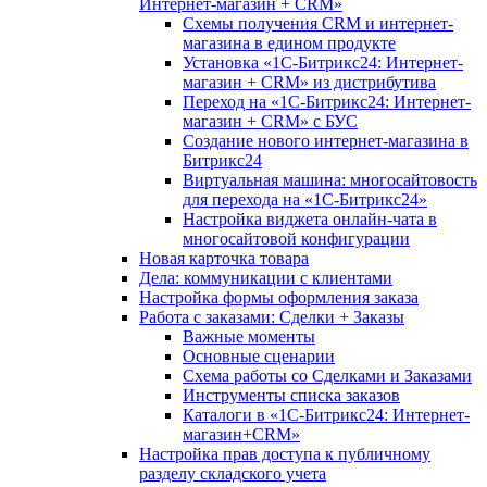
Интернет-магазин + CRM»
Схемы получения CRM и интернет-
магазина в едином продукте
Установка «1С-Битрикс24: Интернет-
магазин + CRM» из дистрибутива
Переход на «1С-Битрикс24: Интернет-
магазин + CRM» с БУС
Создание нового интернет-магазина в
Битрикс24
Виртуальная машина: многосайтовость
для перехода на «1С-Битрикс24»
Настройка виджета онлайн-чата в
многосайтовой конфигурации
Новая карточка товара
Дела: коммуникации с клиентами
Настройка формы оформления заказа
Работа с заказами: Сделки + Заказы
Важные моменты
Основные сценарии
Схема работы со Сделками и Заказами
Инструменты списка заказов
Каталоги в «1С-Битрикс24: Интернет-
магазин+CRM»
Настройка прав доступа к публичному
разделу складского учета