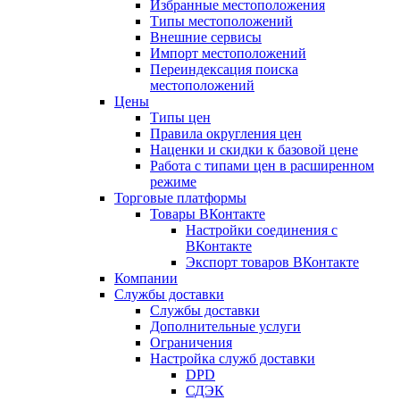
Избранные местоположения
Типы местоположений
Внешние сервисы
Импорт местоположений
Переиндексация поиска
местоположений
Цены
Типы цен
Правила округления цен
Наценки и скидки к базовой цене
Работа с типами цен в расширенном
режиме
Торговые платформы
Товары ВКонтакте
Настройки соединения с
ВКонтакте
Экспорт товаров ВКонтакте
Компании
Службы доставки
Службы доставки
Дополнительные услуги
Ограничения
Настройка служб доставки
DPD
СДЭК