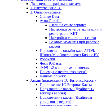
Два сценария работы с кассами
1. Интеграция с 1С
2. Онлайн-сервисы
Orange Data
Атол.Онлайн
Шаги на сайте сервиса
Настройки отчетов активации и
регистрация ККТ
Настройки со стороны сайта
Важные моменты при работе с
кассой
Подключение онлайн-касс АТОЛ,
Штрих-М и Эвотор через Бизнес.РУ
Робочеки
Чеки ЮKassa
ФФД 1.2 в вопросах и ответах
Почему не печатаются чеки?
Данные по чеку
Архив (приложение 1С-Битрикс.Кассы)
Приложение 1С-Битрикс.Кассы
Подключение кассы. (Драйверы -
текущая версия)
Подключение кассы. (Драйверы -
устаревшая версия)
Установка приложения