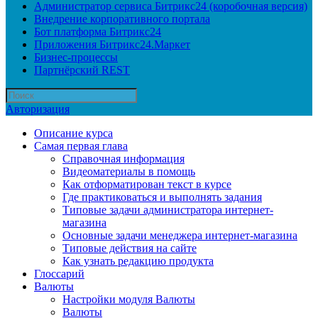
Администратор сервиса Битрикс24 (коробочная версия)
Внедрение корпоративного портала
Бот платформа Битрикс24
Приложения Битрикс24.Маркет
Бизнес-процессы
Партнёрский REST
Авторизация
Описание курса
Самая первая глава
Справочная информация
Видеоматериалы в помощь
Как отформатирован текст в курсе
Где практиковаться и выполнять задания
Типовые задачи администратора интернет-
магазина
Основные задачи менеджера интернет-магазина
Типовые действия на сайте
Как узнать редакцию продукта
Глоссарий
Валюты
Настройки модуля Валюты
Валюты