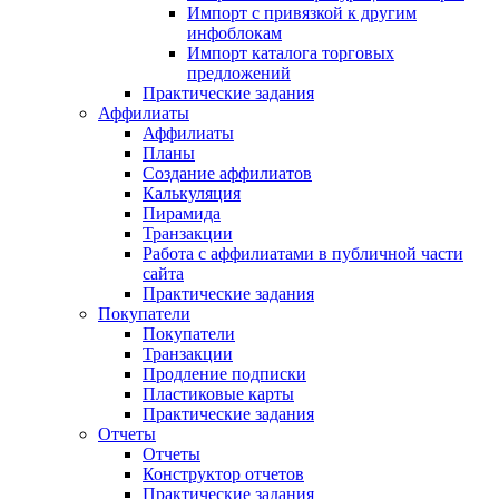
Импорт с привязкой к другим
инфоблокам
Импорт каталога торговых
предложений
Практические задания
Аффилиаты
Аффилиаты
Планы
Создание аффилиатов
Калькуляция
Пирамида
Транзакции
Работа с аффилиатами в публичной части
сайта
Практические задания
Покупатели
Покупатели
Транзакции
Продление подписки
Пластиковые карты
Практические задания
Отчеты
Отчеты
Конструктор отчетов
Практические задания