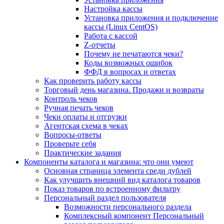
Настройка кассы
Установка приложения и подключение
кассы (Linux CentOS)
Работа с кассой
Z-отчеты
Почему не печатаются чеки?
Коды возможных ошибок
ФФД в вопросах и ответах
Как проверить работу кассы
Торговый день магазина. Продажи и возвраты
Контроль чеков
Ручная печать чеков
Чеки оплаты и отгрузки
Агентская схема в чеках
Вопросы-ответы
Проверьте себя
Практические задания
Компоненты каталога и магазина: что они умеют
Основная страница элемента среди дублей
Как улучшить внешний вид каталога товаров
Показ товаров по встроенному фильтру
Персональный раздел пользователя
Возможности персонального раздела
Комплексный компонент Персональный