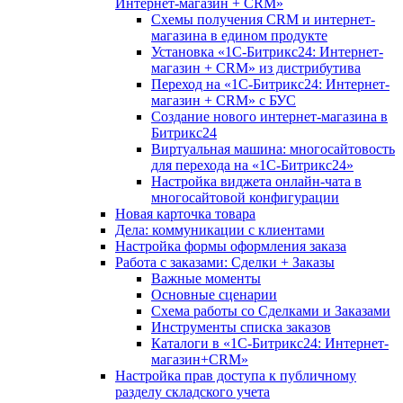
Интернет-магазин + CRM»
Схемы получения CRM и интернет-
магазина в едином продукте
Установка «1С-Битрикс24: Интернет-
магазин + CRM» из дистрибутива
Переход на «1С-Битрикс24: Интернет-
магазин + CRM» с БУС
Создание нового интернет-магазина в
Битрикс24
Виртуальная машина: многосайтовость
для перехода на «1С-Битрикс24»
Настройка виджета онлайн-чата в
многосайтовой конфигурации
Новая карточка товара
Дела: коммуникации с клиентами
Настройка формы оформления заказа
Работа с заказами: Сделки + Заказы
Важные моменты
Основные сценарии
Схема работы со Сделками и Заказами
Инструменты списка заказов
Каталоги в «1С-Битрикс24: Интернет-
магазин+CRM»
Настройка прав доступа к публичному
разделу складского учета