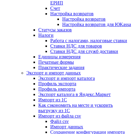
ЕРИП
Счет
Настройка возвратов
Настройка возвратов
Настройка возвратов для ЮKassa
Статусы заказов
Налоги
Работа с налогами, налоговые ставки
Ставки НДС для товаров
Ставки НДС для служб доставки
Единицы измерения
Печатные формы
Практические задания
Экспорт и импорт данных
Экспорт и импорт каталога
Профиль экспорта
Профиль импорта
Экспорт каталога в Яндекс.Маркет
Импорт из 1С
Как сэкономить на месте и ускорить
выгрузку из 1С
Импорт из файла csv
Файл csv
Импорт данных
Сохранение конфигурации импорта