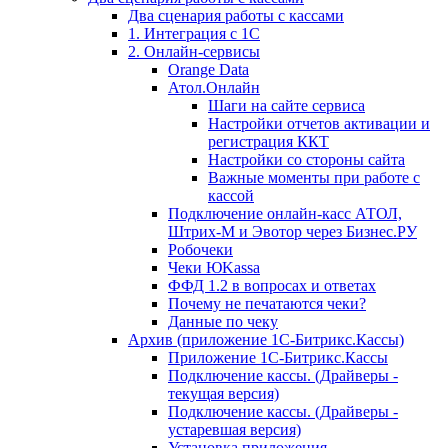
Два сценария работы с кассами
1. Интеграция с 1С
2. Онлайн-сервисы
Orange Data
Атол.Онлайн
Шаги на сайте сервиса
Настройки отчетов активации и
регистрация ККТ
Настройки со стороны сайта
Важные моменты при работе с
кассой
Подключение онлайн-касс АТОЛ,
Штрих-М и Эвотор через Бизнес.РУ
Робочеки
Чеки ЮKassa
ФФД 1.2 в вопросах и ответах
Почему не печатаются чеки?
Данные по чеку
Архив (приложение 1С-Битрикс.Кассы)
Приложение 1С-Битрикс.Кассы
Подключение кассы. (Драйверы -
текущая версия)
Подключение кассы. (Драйверы -
устаревшая версия)
Установка приложения