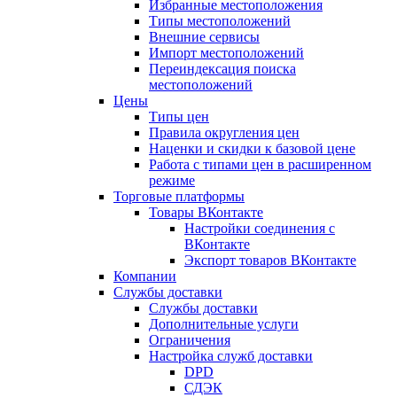
Избранные местоположения
Типы местоположений
Внешние сервисы
Импорт местоположений
Переиндексация поиска
местоположений
Цены
Типы цен
Правила округления цен
Наценки и скидки к базовой цене
Работа с типами цен в расширенном
режиме
Торговые платформы
Товары ВКонтакте
Настройки соединения с
ВКонтакте
Экспорт товаров ВКонтакте
Компании
Службы доставки
Службы доставки
Дополнительные услуги
Ограничения
Настройка служб доставки
DPD
СДЭК