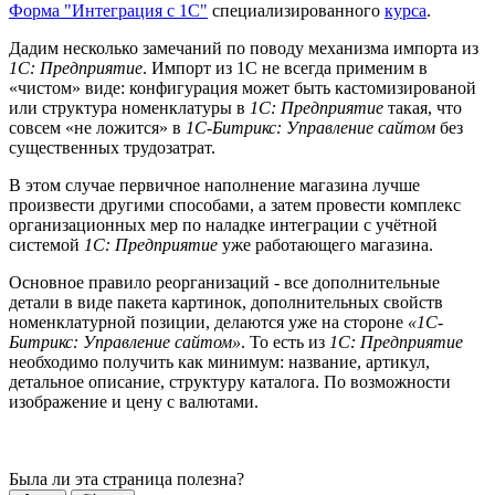
Форма "Интеграция с 1С"
специализированного
курса
.
Дадим несколько замечаний по поводу механизма импорта из
1С: Предприятие
. Импорт из 1С не всегда применим в
«чистом» виде: конфигурация может быть кастомизированой
или структура номенклатуры в
1С: Предприятие
такая, что
совсем «не ложится» в
1С-Битрикс: Управление сайтом
без
существенных трудозатрат.
В этом случае первичное наполнение магазина лучше
произвести другими способами, а затем провести комплекс
организационных мер по наладке интеграции с учётной
системой
1С: Предприятие
уже работающего магазина.
Основное правило реорганизаций - все дополнительные
детали в виде пакета картинок, дополнительных свойств
номенклатурной позиции, делаются уже на стороне
«1С-
Битрикс: Управление сайтом»
. То есть из
1С: Предприятие
необходимо получить как минимум: название, артикул,
детальное описание, структуру каталога. По возможности
изображение и цену с валютами.
Была ли эта страница полезна?