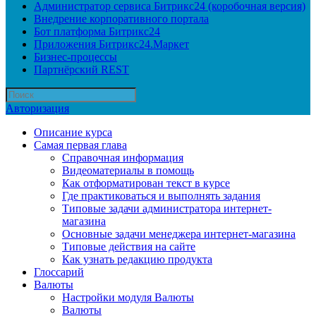
Администратор сервиса Битрикс24 (коробочная версия)
Внедрение корпоративного портала
Бот платформа Битрикс24
Приложения Битрикс24.Маркет
Бизнес-процессы
Партнёрский REST
Авторизация
Описание курса
Самая первая глава
Справочная информация
Видеоматериалы в помощь
Как отформатирован текст в курсе
Где практиковаться и выполнять задания
Типовые задачи администратора интернет-
магазина
Основные задачи менеджера интернет-магазина
Типовые действия на сайте
Как узнать редакцию продукта
Глоссарий
Валюты
Настройки модуля Валюты
Валюты