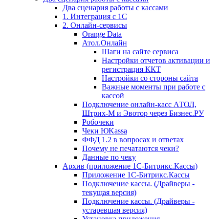
Два сценария работы с кассами
1. Интеграция с 1С
2. Онлайн-сервисы
Orange Data
Атол.Онлайн
Шаги на сайте сервиса
Настройки отчетов активации и
регистрация ККТ
Настройки со стороны сайта
Важные моменты при работе с
кассой
Подключение онлайн-касс АТОЛ,
Штрих-М и Эвотор через Бизнес.РУ
Робочеки
Чеки ЮKassa
ФФД 1.2 в вопросах и ответах
Почему не печатаются чеки?
Данные по чеку
Архив (приложение 1С-Битрикс.Кассы)
Приложение 1С-Битрикс.Кассы
Подключение кассы. (Драйверы -
текущая версия)
Подключение кассы. (Драйверы -
устаревшая версия)
Установка приложения