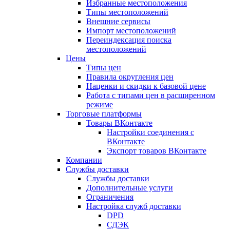
Избранные местоположения
Типы местоположений
Внешние сервисы
Импорт местоположений
Переиндексация поиска
местоположений
Цены
Типы цен
Правила округления цен
Наценки и скидки к базовой цене
Работа с типами цен в расширенном
режиме
Торговые платформы
Товары ВКонтакте
Настройки соединения с
ВКонтакте
Экспорт товаров ВКонтакте
Компании
Службы доставки
Службы доставки
Дополнительные услуги
Ограничения
Настройка служб доставки
DPD
СДЭК