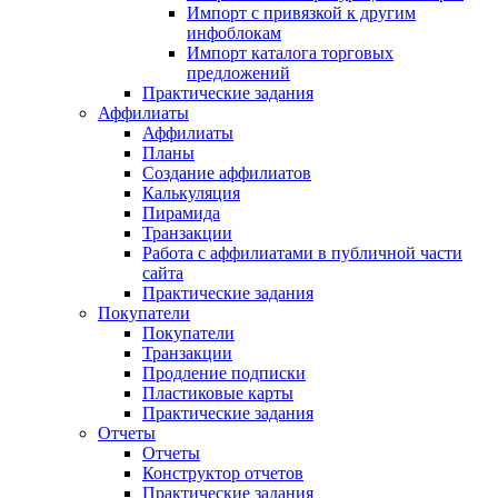
Импорт с привязкой к другим
инфоблокам
Импорт каталога торговых
предложений
Практические задания
Аффилиаты
Аффилиаты
Планы
Создание аффилиатов
Калькуляция
Пирамида
Транзакции
Работа с аффилиатами в публичной части
сайта
Практические задания
Покупатели
Покупатели
Транзакции
Продление подписки
Пластиковые карты
Практические задания
Отчеты
Отчеты
Конструктор отчетов
Практические задания