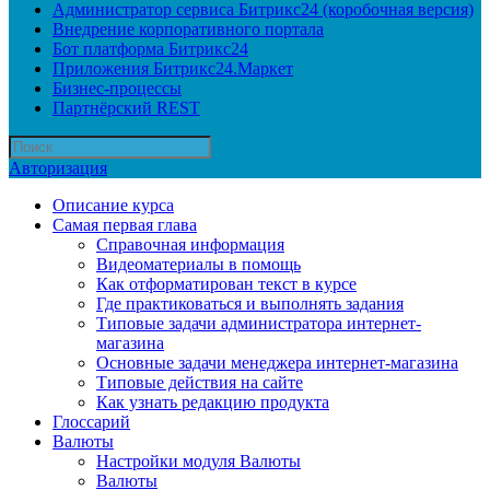
Администратор сервиса Битрикс24 (коробочная версия)
Внедрение корпоративного портала
Бот платформа Битрикс24
Приложения Битрикс24.Маркет
Бизнес-процессы
Партнёрский REST
Авторизация
Описание курса
Самая первая глава
Справочная информация
Видеоматериалы в помощь
Как отформатирован текст в курсе
Где практиковаться и выполнять задания
Типовые задачи администратора интернет-
магазина
Основные задачи менеджера интернет-магазина
Типовые действия на сайте
Как узнать редакцию продукта
Глоссарий
Валюты
Настройки модуля Валюты
Валюты