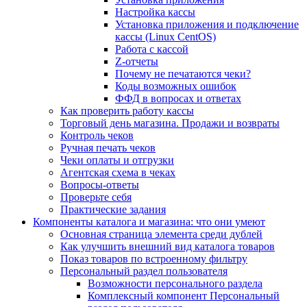
Настройка кассы
Установка приложения и подключение
кассы (Linux CentOS)
Работа с кассой
Z-отчеты
Почему не печатаются чеки?
Коды возможных ошибок
ФФД в вопросах и ответах
Как проверить работу кассы
Торговый день магазина. Продажи и возвраты
Контроль чеков
Ручная печать чеков
Чеки оплаты и отгрузки
Агентская схема в чеках
Вопросы-ответы
Проверьте себя
Практические задания
Компоненты каталога и магазина: что они умеют
Основная страница элемента среди дублей
Как улучшить внешний вид каталога товаров
Показ товаров по встроенному фильтру
Персональный раздел пользователя
Возможности персонального раздела
Комплексный компонент Персональный