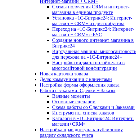
Интернет-магазин + CRM»
Схемы получения CRM и интернет-
магазина в едином продукте
Установка «1С-Битрикс24: Интернет-
магазин + CRM» из дистрибутива
Переход на «1С-Битрикс24: Интернет-
магазин + CRM» с БУС
Создание нового интернет-магазина в
Битрикс24
Виртуальная машина: многосайтовость
для перехода на «1С-Битрикс24»
Настройка виджета онлайн-чата в
многосайтовой конфигурации
Новая карточка товара
Дела: коммуникации с клиентами
Настройка формы оформления заказа
Работа с заказами: Сделки + Заказы
Важные моменты
Основные сценарии
Схема работы со Сделками и Заказами
Инструменты списка заказов
Каталоги в «1С-Битрикс24: Интернет-
магазин+CRM»
Настройка прав доступа к публичному
разделу складского учета