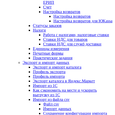
ЕРИП
Счет
Настройка возвратов
Настройка возвратов
Настройка возвратов для ЮKassa
Статусы заказов
Налоги
Работа с налогами, налоговые ставки
Ставки НДС для товаров
Ставки НДС для служб доставки
Единицы измерения
Печатные формы
Практические задания
Экспорт и импорт данных
Экспорт и импорт каталога
Профиль экспорта
Профиль импорта
Экспорт каталога в Яндекс.Маркет
Импорт из 1С
Как сэкономить на месте и ускорить
выгрузку из 1С
Импорт из файла csv
Файл csv
Импорт данных
Сохранение конфигурации импорта