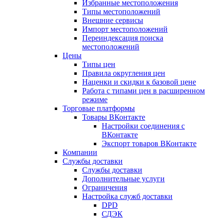
Избранные местоположения
Типы местоположений
Внешние сервисы
Импорт местоположений
Переиндексация поиска
местоположений
Цены
Типы цен
Правила округления цен
Наценки и скидки к базовой цене
Работа с типами цен в расширенном
режиме
Торговые платформы
Товары ВКонтакте
Настройки соединения с
ВКонтакте
Экспорт товаров ВКонтакте
Компании
Службы доставки
Службы доставки
Дополнительные услуги
Ограничения
Настройка служб доставки
DPD
СДЭК