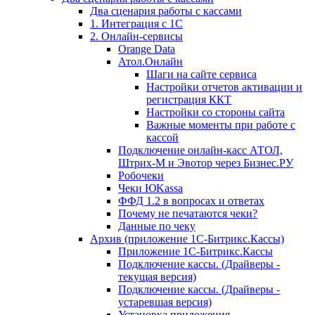
Два сценария работы с кассами
1. Интеграция с 1С
2. Онлайн-сервисы
Orange Data
Атол.Онлайн
Шаги на сайте сервиса
Настройки отчетов активации и
регистрация ККТ
Настройки со стороны сайта
Важные моменты при работе с
кассой
Подключение онлайн-касс АТОЛ,
Штрих-М и Эвотор через Бизнес.РУ
Робочеки
Чеки ЮKassa
ФФД 1.2 в вопросах и ответах
Почему не печатаются чеки?
Данные по чеку
Архив (приложение 1С-Битрикс.Кассы)
Приложение 1С-Битрикс.Кассы
Подключение кассы. (Драйверы -
текущая версия)
Подключение кассы. (Драйверы -
устаревшая версия)
Установка приложения