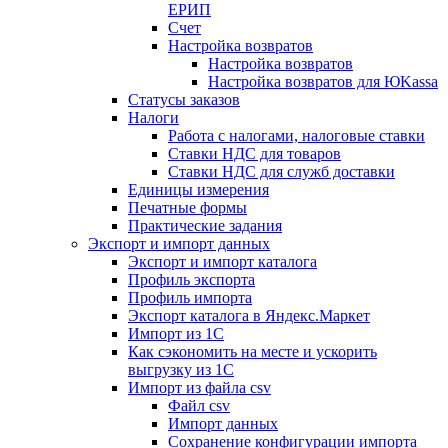
ЕРИП
Счет
Настройка возвратов
Настройка возвратов
Настройка возвратов для ЮKassa
Статусы заказов
Налоги
Работа с налогами, налоговые ставки
Ставки НДС для товаров
Ставки НДС для служб доставки
Единицы измерения
Печатные формы
Практические задания
Экспорт и импорт данных
Экспорт и импорт каталога
Профиль экспорта
Профиль импорта
Экспорт каталога в Яндекс.Маркет
Импорт из 1С
Как сэкономить на месте и ускорить
выгрузку из 1С
Импорт из файла csv
Файл csv
Импорт данных
Сохранение конфигурации импорта