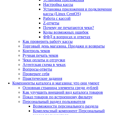
Настройка кассы
Установка приложения и подключение
кассы (Linux CentOS)
Работа с кассой
Z-отчеты
Почему не печатаются чеки?
Коды возможных ошибок
ФФД в вопросах и ответах
Как проверить работу кассы
Торговый день магазина. Продажи и возвраты
Контроль чеков
Ручная печать чеков
Чеки оплаты и отгрузки
Агентская схема в чеках
Вопросы-ответы
Проверьте себя
Практические задания
Компоненты каталога и магазина: что они умеют
Основная страница элемента среди дублей
Как улучшить внешний вид каталога товаров
Показ товаров по встроенному фильтру
Персональный раздел пользователя
Возможности персонального раздела
Комплексный компонент Персональный