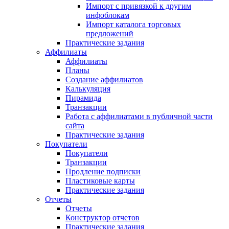
Импорт с привязкой к другим
инфоблокам
Импорт каталога торговых
предложений
Практические задания
Аффилиаты
Аффилиаты
Планы
Создание аффилиатов
Калькуляция
Пирамида
Транзакции
Работа с аффилиатами в публичной части
сайта
Практические задания
Покупатели
Покупатели
Транзакции
Продление подписки
Пластиковые карты
Практические задания
Отчеты
Отчеты
Конструктор отчетов
Практические задания