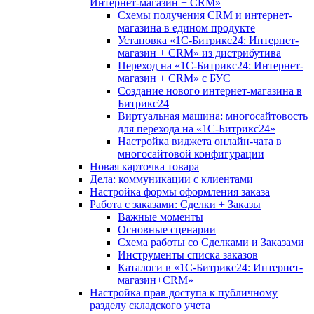
Интернет-магазин + CRM»
Схемы получения CRM и интернет-
магазина в едином продукте
Установка «1С-Битрикс24: Интернет-
магазин + CRM» из дистрибутива
Переход на «1С-Битрикс24: Интернет-
магазин + CRM» с БУС
Создание нового интернет-магазина в
Битрикс24
Виртуальная машина: многосайтовость
для перехода на «1С-Битрикс24»
Настройка виджета онлайн-чата в
многосайтовой конфигурации
Новая карточка товара
Дела: коммуникации с клиентами
Настройка формы оформления заказа
Работа с заказами: Сделки + Заказы
Важные моменты
Основные сценарии
Схема работы со Сделками и Заказами
Инструменты списка заказов
Каталоги в «1С-Битрикс24: Интернет-
магазин+CRM»
Настройка прав доступа к публичному
разделу складского учета