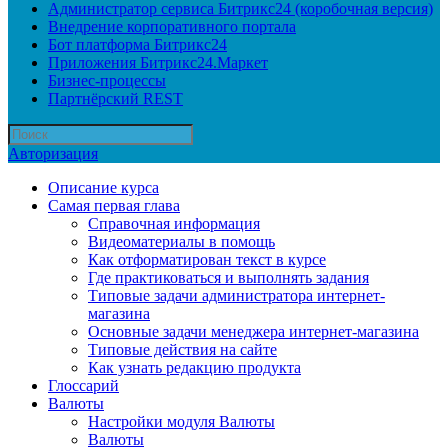
Администратор сервиса Битрикс24 (коробочная версия)
Внедрение корпоративного портала
Бот платформа Битрикс24
Приложения Битрикс24.Маркет
Бизнес-процессы
Партнёрский REST
Авторизация
Описание курса
Самая первая глава
Справочная информация
Видеоматериалы в помощь
Как отформатирован текст в курсе
Где практиковаться и выполнять задания
Типовые задачи администратора интернет-
магазина
Основные задачи менеджера интернет-магазина
Типовые действия на сайте
Как узнать редакцию продукта
Глоссарий
Валюты
Настройки модуля Валюты
Валюты