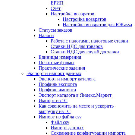
ЕРИП
Счет
Настройка возвратов
Настройка возвратов
Настройка возвратов для ЮKassa
Статусы заказов
Налоги
Работа с налогами, налоговые ставки
Ставки НДС для товаров
Ставки НДС для служб доставки
Единицы измерения
Печатные формы
Практические задания
Экспорт и импорт данных
Экспорт и импорт каталога
Профиль экспорта
Профиль импорта
Экспорт каталога в Яндекс.Маркет
Импорт из 1С
Как сэкономить на месте и ускорить
выгрузку из 1С
Импорт из файла csv
Файл csv
Импорт данных
Сохранение конфигурации импорта