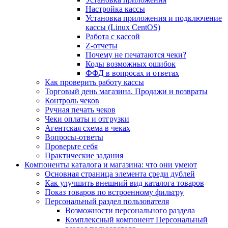
Настройка кассы
Установка приложения и подключение
кассы (Linux CentOS)
Работа с кассой
Z-отчеты
Почему не печатаются чеки?
Коды возможных ошибок
ФФД в вопросах и ответах
Как проверить работу кассы
Торговый день магазина. Продажи и возвраты
Контроль чеков
Ручная печать чеков
Чеки оплаты и отгрузки
Агентская схема в чеках
Вопросы-ответы
Проверьте себя
Практические задания
Компоненты каталога и магазина: что они умеют
Основная страница элемента среди дублей
Как улучшить внешний вид каталога товаров
Показ товаров по встроенному фильтру
Персональный раздел пользователя
Возможности персонального раздела
Комплексный компонент Персональный