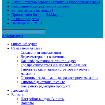
Администратор сервиса Битрикс24 (коробочная версия)
Внедрение корпоративного портала
Бот платформа Битрикс24
Приложения Битрикс24.Маркет
Бизнес-процессы
Партнёрский REST
Авторизация
Описание курса
Самая первая глава
Справочная информация
Видеоматериалы в помощь
Как отформатирован текст в курсе
Где практиковаться и выполнять задания
Типовые задачи администратора интернет-
магазина
Основные задачи менеджера интернет-магазина
Типовые действия на сайте
Как узнать редакцию продукта
Глоссарий
Валюты
Настройки модуля Валюты
Валюты