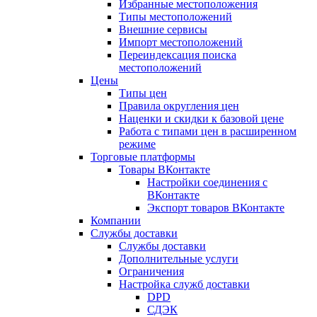
Избранные местоположения
Типы местоположений
Внешние сервисы
Импорт местоположений
Переиндексация поиска
местоположений
Цены
Типы цен
Правила округления цен
Наценки и скидки к базовой цене
Работа с типами цен в расширенном
режиме
Торговые платформы
Товары ВКонтакте
Настройки соединения с
ВКонтакте
Экспорт товаров ВКонтакте
Компании
Службы доставки
Службы доставки
Дополнительные услуги
Ограничения
Настройка служб доставки
DPD
СДЭК