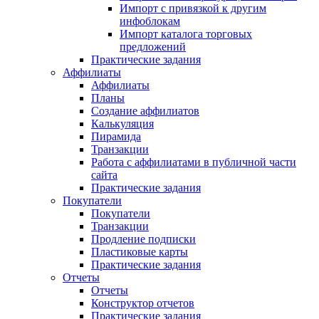
Импорт с привязкой к другим
инфоблокам
Импорт каталога торговых
предложений
Практические задания
Аффилиаты
Аффилиаты
Планы
Создание аффилиатов
Калькуляция
Пирамида
Транзакции
Работа с аффилиатами в публичной части
сайта
Практические задания
Покупатели
Покупатели
Транзакции
Продление подписки
Пластиковые карты
Практические задания
Отчеты
Отчеты
Конструктор отчетов
Практические задания