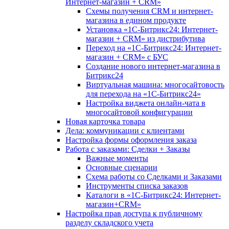
Интернет-магазин + CRM»
Схемы получения CRM и интернет-
магазина в едином продукте
Установка «1С-Битрикс24: Интернет-
магазин + CRM» из дистрибутива
Переход на «1С-Битрикс24: Интернет-
магазин + CRM» с БУС
Создание нового интернет-магазина в
Битрикс24
Виртуальная машина: многосайтовость
для перехода на «1С-Битрикс24»
Настройка виджета онлайн-чата в
многосайтовой конфигурации
Новая карточка товара
Дела: коммуникации с клиентами
Настройка формы оформления заказа
Работа с заказами: Сделки + Заказы
Важные моменты
Основные сценарии
Схема работы со Сделками и Заказами
Инструменты списка заказов
Каталоги в «1С-Битрикс24: Интернет-
магазин+CRM»
Настройка прав доступа к публичному
разделу складского учета