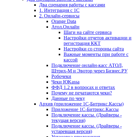
Два сценария работы с кассами
1. Интеграция с 1С
2. Онлайн-сервисы
Orange Data
Атол.Онлайн
Шаги на сайте сервиса
Настройки отчетов активации и
регистрация ККТ
Настройки со стороны сайта
Важные моменты при работе с
кассой
Подключение онлайн-касс АТОЛ,
Штрих-М и Эвотор через Бизнес.РУ
Робочеки
Чеки ЮKassa
ФФД 1.2 в вопросах и ответах
Почему не печатаются чеки?
Данные по чеку
Архив (приложение 1С-Битрикс.Кассы)
Приложение 1С-Битрикс.Кассы
Подключение кассы. (Драйверы -
текущая версия)
Подключение кассы. (Драйверы -
устаревшая версия)
Установка приложения