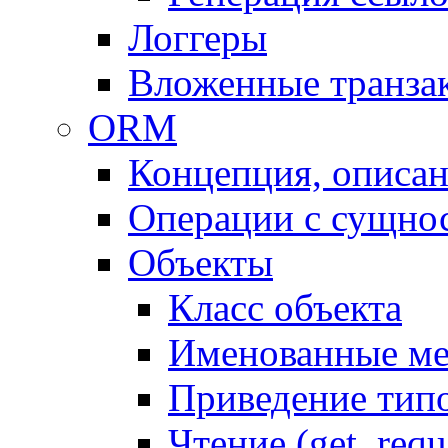
Логгеры
Вложенные транза
ORM
Концепция, описа
Операции с сущно
Объекты
Класс объекта
Именованные м
Приведение тип
Чтение (get, requ