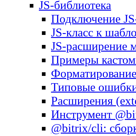
JS-библиотека
Подключение JS
JS-класс к шабл
JS-расширение 
Примеры кастом
Форматирование д
Типовые ошибки
Расширения (ext
Инструмент @bitr
@bitrix/cli: сбо