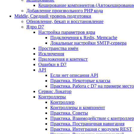
Кеширование компонентов (Автокешировани
Добавление произвольного PHP кода
Middle, Средний уровень подготовки
Обновление, бекап и восстановление
Ядро D7
Настройка параметров ядра
Подключения к Redis, Memcache
Локальные настройки SMTP-сервера
Пространства имён
Исключения
Приложения и контекст
Ошибки в D7
API
Если нет описания API
Практика. Некоторые классы
Практика. Работа с D7 на примере мес
Сервис Локатор
Контроллеры
Контроллер
Контроллеры и компонент
Практика. Советы
Практика. Взаимодействие с контроллера
Практика. Постраничная навигация
Практика. Интеграция с модулем REST