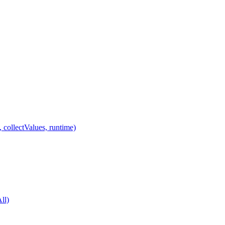
 collectValues, runtime)
ll)