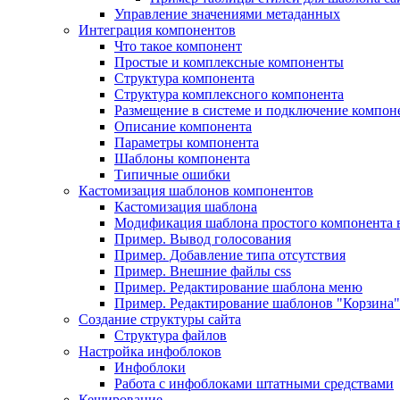
Управление значениями метаданных
Интеграция компонентов
Что такое компонент
Простые и комплексные компоненты
Структура компонента
Структура комплексного компонента
Размещение в системе и подключение компон
Описание компонента
Параметры компонента
Шаблоны компонента
Типичные ошибки
Кастомизация шаблонов компонентов
Кастомизация шаблона
Модификация шаблона простого компонента в
Пример. Вывод голосования
Пример. Добавление типа отсутствия
Пример. Внешние файлы css
Пример. Редактирование шаблона меню
Пример. Редактирование шаблонов "Корзина"
Создание структуры сайта
Структура файлов
Настройка инфоблоков
Инфоблоки
Работа с инфоблоками штатными средствами
Кеширование