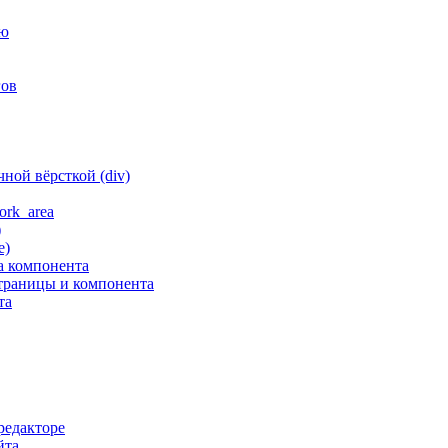
ню
гов
ной вёрсткой (div)
ork_area
)
е)
а компонента
траницы и компонента
та
редакторе
йта