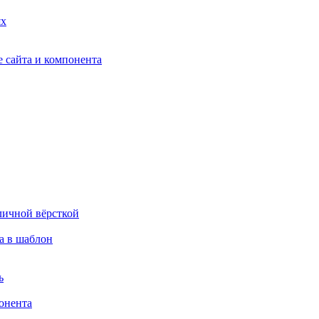
ях
 сайта и компонента
личной вёрсткой
а в шаблон
ь
онента