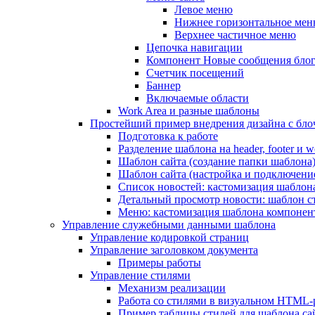
Левое меню
Нижнее горизонтальное ме
Верхнее частичное меню
Цепочка навигации
Компонент Новые сообщения бло
Счетчик посещений
Баннер
Включаемые области
Work Area и разные шаблоны
Простейший пример внедрения дизайна с блоч
Подготовка к работе
Разделение шаблона на header, footer и w
Шаблон сайта (создание папки шаблона
Шаблон сайта (настройка и подключени
Список новостей: кастомизация шаблон
Детальный просмотр новости: шаблон с
Меню: кастомизация шаблона компонен
Управление служебными данными шаблона
Управление кодировкой страниц
Управление заголовком документа
Примеры работы
Управление стилями
Механизм реализации
Работа со стилями в визуальном HTML-
Пример таблицы стилей для шаблона са