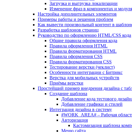
Загрузка и выгрузка локализации
Изменение фраз в компонентах и модул
Настройка дополнительных элементов
Примеры работы и решения проблем
Как вывести произвольный контент в шаблоне
Разработка шаблонов страниц
Руководство по оформлению HTML/CSS кода
Общие правила оформления кода
Правила оформления HTML
Правила форматирования HTML
Правила оформления CSS
Правила форматирования CSS
Тестирование верстки (чеклист)
Особенности интеграции с Битрикс
Верстка для мобильных устройств
Приёмы верстки
Простейший пример внедрения дизайна с таб
Создание шаблона
Добавление кода тестового дизайн
Добавление графики и стилей
Интеграция дизайна в систему
#WORK_AREA# – Рабочая област
Авторизация
Кастомизация шаблона комп
Меню сайта