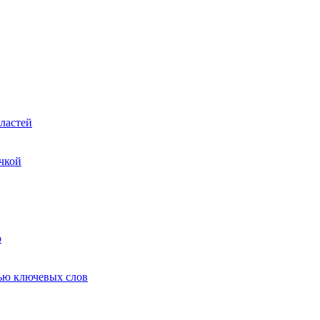
ластей
чкой
ю
ью ключевых слов