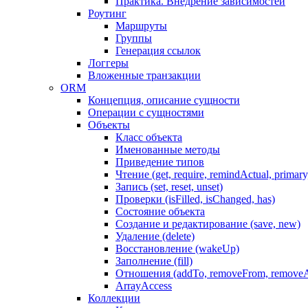
Практика. Внедрение зависимостей
Роутинг
Маршруты
Группы
Генерация ссылок
Логгеры
Вложенные транзакции
ORM
Концепция, описание сущности
Операции с сущностями
Объекты
Класс объекта
Именованные методы
Приведение типов
Чтение (get, require, remindActual, primary,
Запись (set, reset, unset)
Проверки (isFilled, isChanged, has)
Состояние объекта
Создание и редактирование (save, new)
Удаление (delete)
Восстановление (wakeUp)
Заполнение (fill)
Отношения (addTo, removeFrom, removeA
ArrayAccess
Коллекции