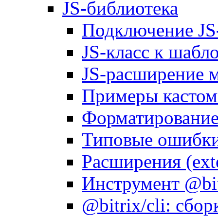
JS-библиотека
Подключение JS
JS-класс к шабл
JS-расширение 
Примеры кастом
Форматирование д
Типовые ошибки
Расширения (ext
Инструмент @bitr
@bitrix/cli: сбо