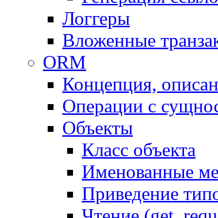
Логгеры
Вложенные транза
ORM
Концепция, описа
Операции с сущно
Объекты
Класс объекта
Именованные м
Приведение тип
Чтение (get, requ