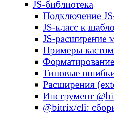
JS-библиотека
Подключение JS
JS-класс к шабл
JS-расширение 
Примеры кастом
Форматирование д
Типовые ошибки
Расширения (ext
Инструмент @bitr
@bitrix/cli: сбо