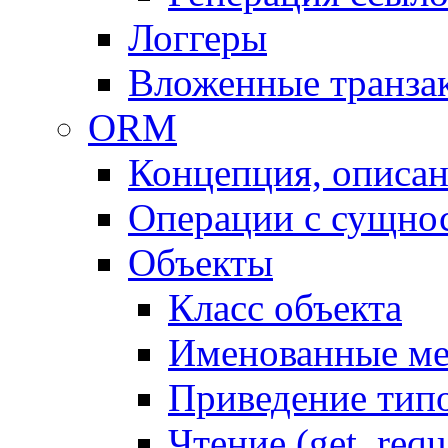
Логгеры
Вложенные транза
ORM
Концепция, описа
Операции с сущно
Объекты
Класс объекта
Именованные м
Приведение тип
Чтение (get, requ