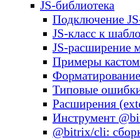
JS-библиотека
Подключение JS
JS-класс к шабл
JS-расширение 
Примеры кастом
Форматирование д
Типовые ошибки
Расширения (ext
Инструмент @bitr
@bitrix/cli: сбо