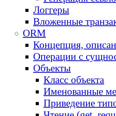
Логгеры
Вложенные транза
ORM
Концепция, описа
Операции с сущно
Объекты
Класс объекта
Именованные м
Приведение тип
Чтение (get, requ