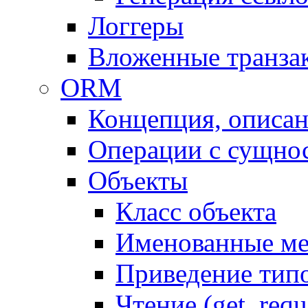
Логгеры
Вложенные транза
ORM
Концепция, описа
Операции с сущно
Объекты
Класс объекта
Именованные м
Приведение тип
Чтение (get, requ