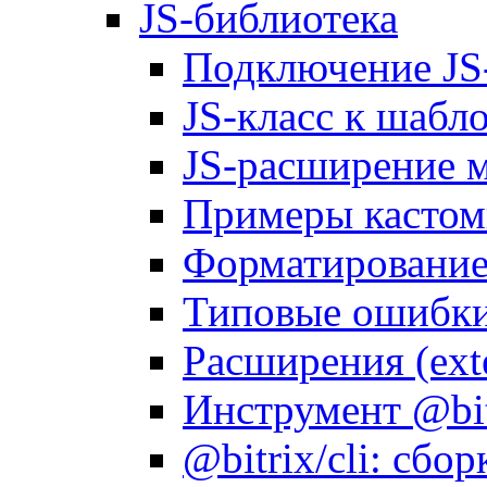
JS-библиотека
Подключение JS
JS-класс к шабл
JS-расширение 
Примеры кастом
Форматирование д
Типовые ошибки
Расширения (ext
Инструмент @bitr
@bitrix/cli: сбо