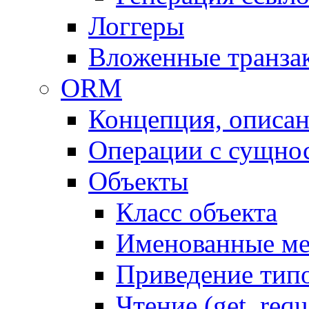
Логгеры
Вложенные транза
ORM
Концепция, описа
Операции с сущно
Объекты
Класс объекта
Именованные м
Приведение тип
Чтение (get, requ