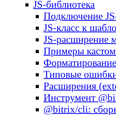
JS-библиотека
Подключение JS
JS-класс к шабл
JS-расширение 
Примеры кастом
Форматирование д
Типовые ошибки
Расширения (ext
Инструмент @bitr
@bitrix/cli: сбо