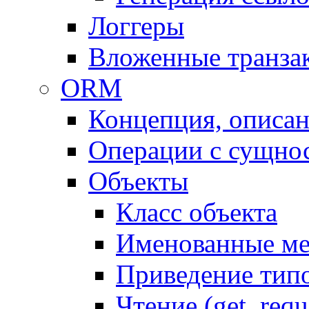
Логгеры
Вложенные транза
ORM
Концепция, описа
Операции с сущно
Объекты
Класс объекта
Именованные м
Приведение тип
Чтение (get, requ