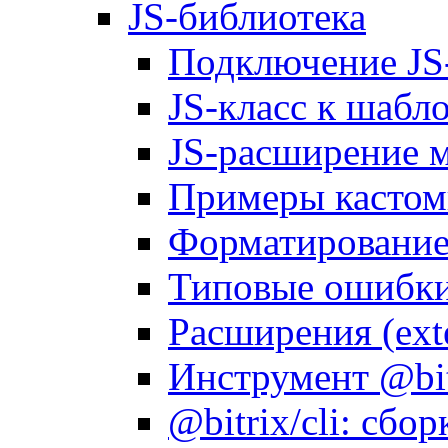
JS-библиотека
Подключение JS
JS-класс к шабл
JS-расширение 
Примеры кастом
Форматирование д
Типовые ошибки
Расширения (ext
Инструмент @bitr
@bitrix/cli: сбо