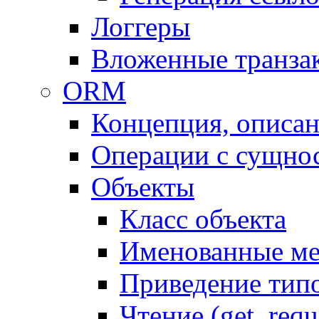
Логгеры
Вложенные транза
ORM
Концепция, описа
Операции с сущно
Объекты
Класс объекта
Именованные м
Приведение тип
Чтение (get, requ