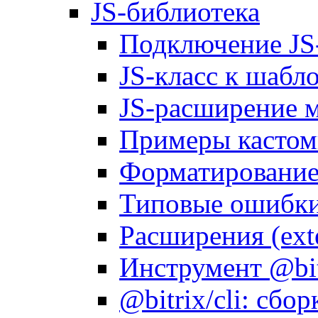
JS-библиотека
Подключение JS
JS-класс к шабл
JS-расширение 
Примеры кастом
Форматирование д
Типовые ошибки
Расширения (ext
Инструмент @bitr
@bitrix/cli: сбо