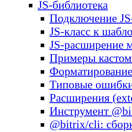
JS-библиотека
Подключение JS
JS-класс к шабл
JS-расширение 
Примеры кастом
Форматирование д
Типовые ошибки
Расширения (ext
Инструмент @bitr
@bitrix/cli: сбо