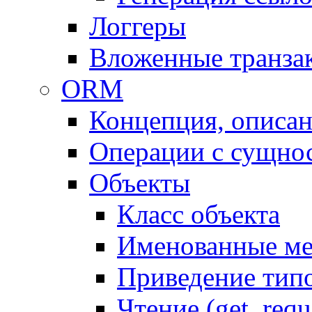
Логгеры
Вложенные транза
ORM
Концепция, описа
Операции с сущно
Объекты
Класс объекта
Именованные м
Приведение тип
Чтение (get, requ