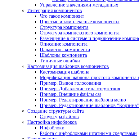
Управление значениями метаданных
Интеграция компонентов
Что такое компонент
Простые и комплексные компоненты
Структура компонента
Структура комплексного компонента
Размещение в системе и подключение компон
Описание компонента
Параметры компонента
Шаблоны компонента
Типичные ошибки
Кастомизация шаблонов компонентов
Кастомизация шаблона
Модификация шаблона простого компонента в
Пример. Вывод голосования
Пример. Добавление типа отсутствия
Пример. Внешние файлы css
Пример. Редактирование шаблона меню
Пример. Редактирование шаблонов "Корзина"
Создание структуры сайта
Структура файлов
Настройка инфоблоков
Инфоблоки
Работа с инфоблоками штатными средствами
Кеширование