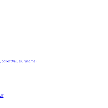
 collectValues, runtime)
ll)