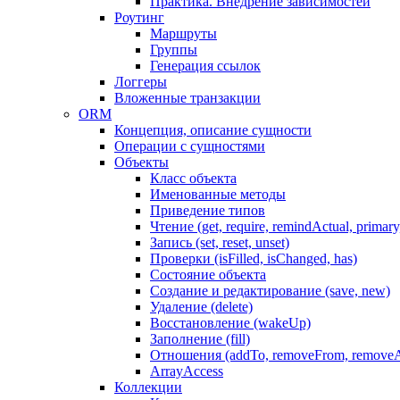
Практика. Внедрение зависимостей
Роутинг
Маршруты
Группы
Генерация ссылок
Логгеры
Вложенные транзакции
ORM
Концепция, описание сущности
Операции с сущностями
Объекты
Класс объекта
Именованные методы
Приведение типов
Чтение (get, require, remindActual, primary,
Запись (set, reset, unset)
Проверки (isFilled, isChanged, has)
Состояние объекта
Создание и редактирование (save, new)
Удаление (delete)
Восстановление (wakeUp)
Заполнение (fill)
Отношения (addTo, removeFrom, removeA
ArrayAccess
Коллекции