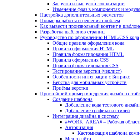
Загрузка и выгрузка локализации
Изменение фраз в компонентах и модул
Настройка дополнительных элементов
Примеры работы и решения проблем
Как вывести произвольный контент в шаблоне
Разработка шаблонов страниц
Руководство по оформлению HTML/CSS кода
Общие правила оформления кода
Правила оформления HTML
Правила форматирования HTML
Правила оформления CSS
Правила форматирования CSS
Тестирование верстки (чеклист)
Особенности интеграции с Битрикс
Верстка для мобильных устройств
Приёмы верстки
Простейший пример внедрения дизайна с таб
Создание шаблона
Добавление кода тестового дизайн
Добавление графики и стилей
Интеграция дизайна в систему
#WORK_AREA# – Рабочая област
Авторизация
Кастомизация шаблона комп
Меню сайта