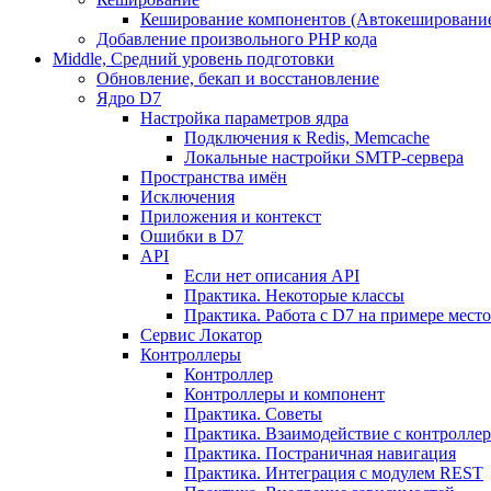
Кеширование компонентов (Автокешировани
Добавление произвольного PHP кода
Middle, Средний уровень подготовки
Обновление, бекап и восстановление
Ядро D7
Настройка параметров ядра
Подключения к Redis, Memcache
Локальные настройки SMTP-сервера
Пространства имён
Исключения
Приложения и контекст
Ошибки в D7
API
Если нет описания API
Практика. Некоторые классы
Практика. Работа с D7 на примере мес
Сервис Локатор
Контроллеры
Контроллер
Контроллеры и компонент
Практика. Советы
Практика. Взаимодействие с контроллера
Практика. Постраничная навигация
Практика. Интеграция с модулем REST