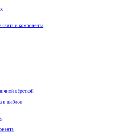
ях
 сайта и компонента
личной вёрсткой
а в шаблон
ь
онента