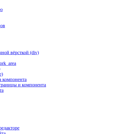
ню
гов
ной вёрсткой (div)
ork_area
)
е)
а компонента
траницы и компонента
та
редакторе
йта