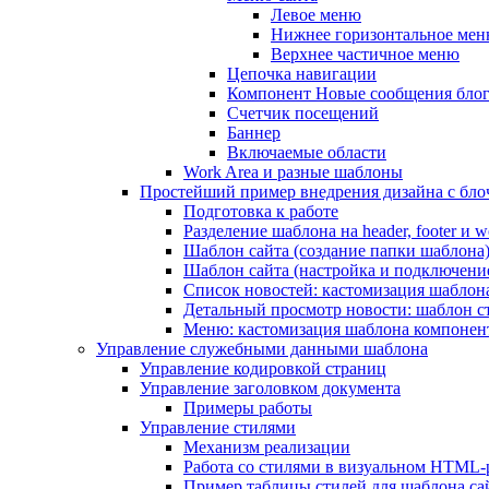
Левое меню
Нижнее горизонтальное ме
Верхнее частичное меню
Цепочка навигации
Компонент Новые сообщения бло
Счетчик посещений
Баннер
Включаемые области
Work Area и разные шаблоны
Простейший пример внедрения дизайна с блоч
Подготовка к работе
Разделение шаблона на header, footer и w
Шаблон сайта (создание папки шаблона
Шаблон сайта (настройка и подключени
Список новостей: кастомизация шаблон
Детальный просмотр новости: шаблон с
Меню: кастомизация шаблона компонен
Управление служебными данными шаблона
Управление кодировкой страниц
Управление заголовком документа
Примеры работы
Управление стилями
Механизм реализации
Работа со стилями в визуальном HTML-
Пример таблицы стилей для шаблона са