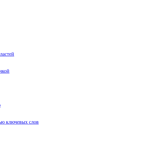
ластей
чкой
ю
ью ключевых слов