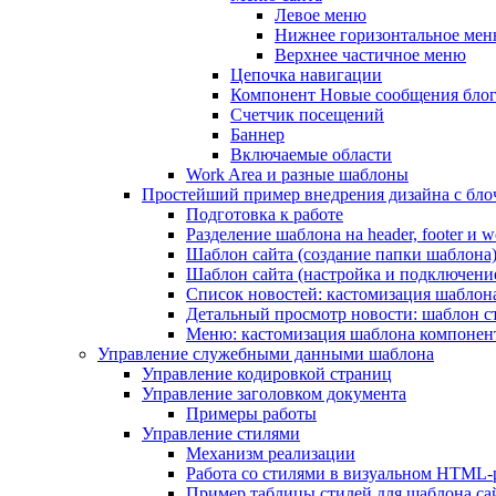
Левое меню
Нижнее горизонтальное ме
Верхнее частичное меню
Цепочка навигации
Компонент Новые сообщения бло
Счетчик посещений
Баннер
Включаемые области
Work Area и разные шаблоны
Простейший пример внедрения дизайна с блоч
Подготовка к работе
Разделение шаблона на header, footer и w
Шаблон сайта (создание папки шаблона
Шаблон сайта (настройка и подключени
Список новостей: кастомизация шаблон
Детальный просмотр новости: шаблон с
Меню: кастомизация шаблона компонен
Управление служебными данными шаблона
Управление кодировкой страниц
Управление заголовком документа
Примеры работы
Управление стилями
Механизм реализации
Работа со стилями в визуальном HTML-
Пример таблицы стилей для шаблона са