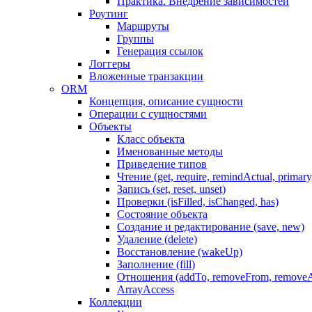
Практика. Внедрение зависимостей
Роутинг
Маршруты
Группы
Генерация ссылок
Логгеры
Вложенные транзакции
ORM
Концепция, описание сущности
Операции с сущностями
Объекты
Класс объекта
Именованные методы
Приведение типов
Чтение (get, require, remindActual, primary,
Запись (set, reset, unset)
Проверки (isFilled, isChanged, has)
Состояние объекта
Создание и редактирование (save, new)
Удаление (delete)
Восстановление (wakeUp)
Заполнение (fill)
Отношения (addTo, removeFrom, removeA
ArrayAccess
Коллекции