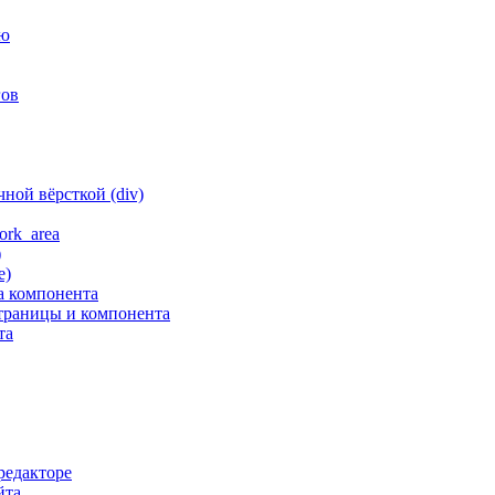
ню
гов
ной вёрсткой (div)
ork_area
)
е)
а компонента
траницы и компонента
та
редакторе
йта