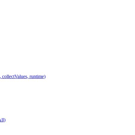
 collectValues, runtime)
ll)