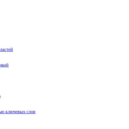
ластей
чкой
ю
ью ключевых слов