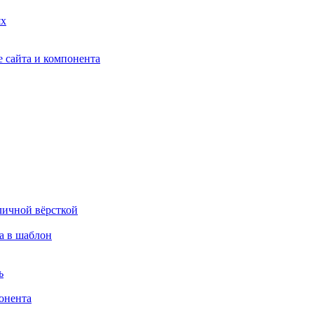
ях
 сайта и компонента
личной вёрсткой
а в шаблон
ь
онента