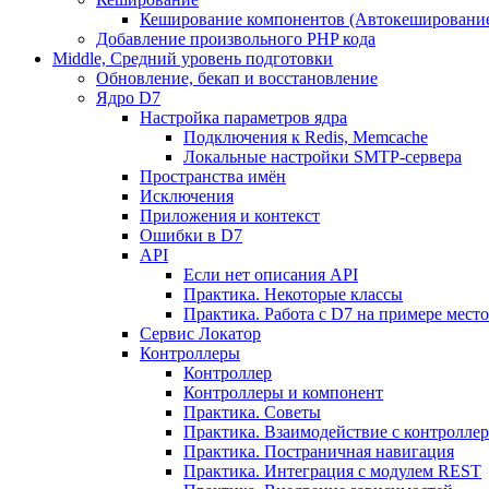
Кеширование компонентов (Автокешировани
Добавление произвольного PHP кода
Middle, Средний уровень подготовки
Обновление, бекап и восстановление
Ядро D7
Настройка параметров ядра
Подключения к Redis, Memcache
Локальные настройки SMTP-сервера
Пространства имён
Исключения
Приложения и контекст
Ошибки в D7
API
Если нет описания API
Практика. Некоторые классы
Практика. Работа с D7 на примере мес
Сервис Локатор
Контроллеры
Контроллер
Контроллеры и компонент
Практика. Советы
Практика. Взаимодействие с контроллера
Практика. Постраничная навигация
Практика. Интеграция с модулем REST