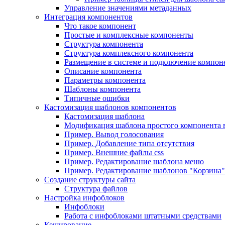
Управление значениями метаданных
Интеграция компонентов
Что такое компонент
Простые и комплексные компоненты
Структура компонента
Структура комплексного компонента
Размещение в системе и подключение компон
Описание компонента
Параметры компонента
Шаблоны компонента
Типичные ошибки
Кастомизация шаблонов компонентов
Кастомизация шаблона
Модификация шаблона простого компонента в
Пример. Вывод голосования
Пример. Добавление типа отсутствия
Пример. Внешние файлы css
Пример. Редактирование шаблона меню
Пример. Редактирование шаблонов "Корзина"
Создание структуры сайта
Структура файлов
Настройка инфоблоков
Инфоблоки
Работа с инфоблоками штатными средствами
Кеширование