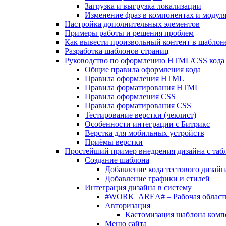
Загрузка и выгрузка локализации
Изменение фраз в компонентах и модул
Настройка дополнительных элементов
Примеры работы и решения проблем
Как вывести произвольный контент в шаблоне
Разработка шаблонов страниц
Руководство по оформлению HTML/CSS кода
Общие правила оформления кода
Правила оформления HTML
Правила форматирования HTML
Правила оформления CSS
Правила форматирования CSS
Тестирование верстки (чеклист)
Особенности интеграции с Битрикс
Верстка для мобильных устройств
Приёмы верстки
Простейший пример внедрения дизайна с таб
Создание шаблона
Добавление кода тестового дизайн
Добавление графики и стилей
Интеграция дизайна в систему
#WORK_AREA# – Рабочая област
Авторизация
Кастомизация шаблона комп
Меню сайта