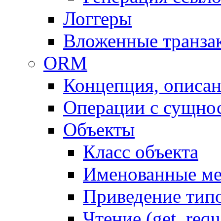
Логгеры
Вложенные транза
ORM
Концепция, описа
Операции с сущно
Объекты
Класс объекта
Именованные м
Приведение тип
Чтение (get, requ