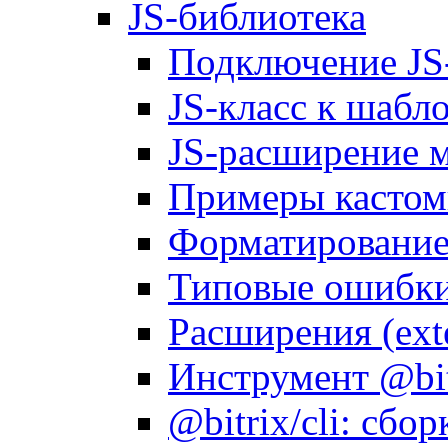
JS-библиотека
Подключение JS
JS-класс к шабл
JS-расширение 
Примеры кастом
Форматирование д
Типовые ошибки
Расширения (ext
Инструмент @bitr
@bitrix/cli: сбо