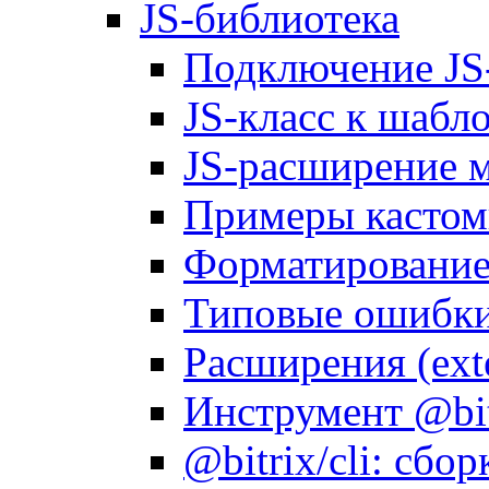
JS-библиотека
Подключение JS
JS-класс к шабл
JS-расширение 
Примеры кастом
Форматирование д
Типовые ошибки
Расширения (ext
Инструмент @bitr
@bitrix/cli: сбо