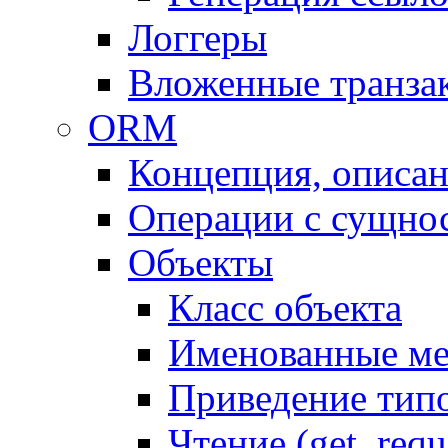
Логгеры
Вложенные транза
ORM
Концепция, описа
Операции с сущно
Объекты
Класс объекта
Именованные м
Приведение тип
Чтение (get, requ