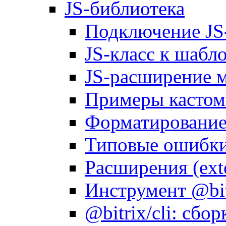
JS-библиотека
Подключение JS
JS-класс к шабл
JS-расширение 
Примеры кастом
Форматирование д
Типовые ошибки
Расширения (ext
Инструмент @bitr
@bitrix/cli: сбо