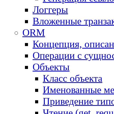
Логгеры
Вложенные транза
ORM
Концепция, описа
Операции с сущно
Объекты
Класс объекта
Именованные м
Приведение тип
Чтение (get, requ