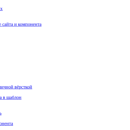
ях
 сайта и компонента
личной вёрсткой
а в шаблон
ь
онента