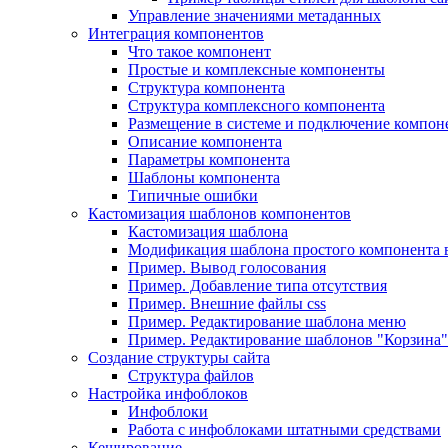
Управление значениями метаданных
Интеграция компонентов
Что такое компонент
Простые и комплексные компоненты
Структура компонента
Структура комплексного компонента
Размещение в системе и подключение компон
Описание компонента
Параметры компонента
Шаблоны компонента
Типичные ошибки
Кастомизация шаблонов компонентов
Кастомизация шаблона
Модификация шаблона простого компонента в
Пример. Вывод голосования
Пример. Добавление типа отсутствия
Пример. Внешние файлы css
Пример. Редактирование шаблона меню
Пример. Редактирование шаблонов "Корзина"
Создание структуры сайта
Структура файлов
Настройка инфоблоков
Инфоблоки
Работа с инфоблоками штатными средствами
Кеширование