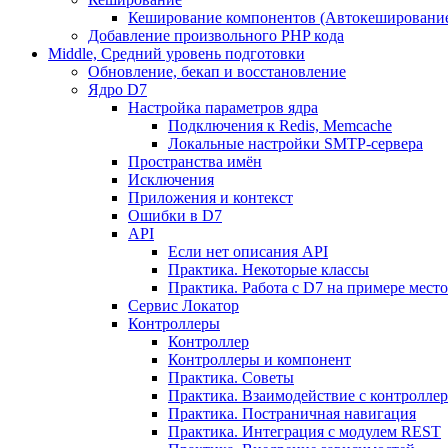
Кеширование компонентов (Автокешировани
Добавление произвольного PHP кода
Middle, Средний уровень подготовки
Обновление, бекап и восстановление
Ядро D7
Настройка параметров ядра
Подключения к Redis, Memcache
Локальные настройки SMTP-сервера
Пространства имён
Исключения
Приложения и контекст
Ошибки в D7
API
Если нет описания API
Практика. Некоторые классы
Практика. Работа с D7 на примере мес
Сервис Локатор
Контроллеры
Контроллер
Контроллеры и компонент
Практика. Советы
Практика. Взаимодействие с контроллера
Практика. Постраничная навигация
Практика. Интеграция с модулем REST