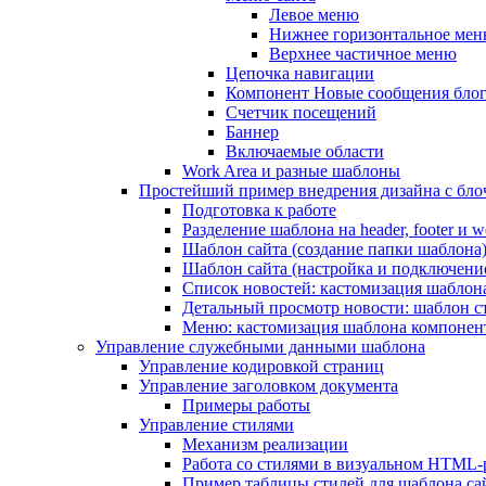
Левое меню
Нижнее горизонтальное ме
Верхнее частичное меню
Цепочка навигации
Компонент Новые сообщения бло
Счетчик посещений
Баннер
Включаемые области
Work Area и разные шаблоны
Простейший пример внедрения дизайна с блоч
Подготовка к работе
Разделение шаблона на header, footer и w
Шаблон сайта (создание папки шаблона
Шаблон сайта (настройка и подключени
Список новостей: кастомизация шаблон
Детальный просмотр новости: шаблон с
Меню: кастомизация шаблона компонен
Управление служебными данными шаблона
Управление кодировкой страниц
Управление заголовком документа
Примеры работы
Управление стилями
Механизм реализации
Работа со стилями в визуальном HTML-
Пример таблицы стилей для шаблона са