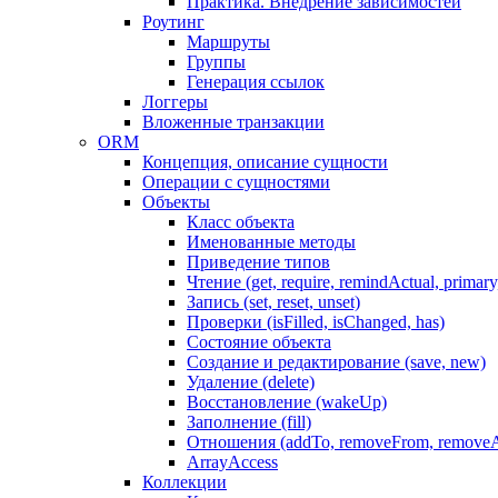
Практика. Внедрение зависимостей
Роутинг
Маршруты
Группы
Генерация ссылок
Логгеры
Вложенные транзакции
ORM
Концепция, описание сущности
Операции с сущностями
Объекты
Класс объекта
Именованные методы
Приведение типов
Чтение (get, require, remindActual, primary,
Запись (set, reset, unset)
Проверки (isFilled, isChanged, has)
Состояние объекта
Создание и редактирование (save, new)
Удаление (delete)
Восстановление (wakeUp)
Заполнение (fill)
Отношения (addTo, removeFrom, removeA
ArrayAccess
Коллекции