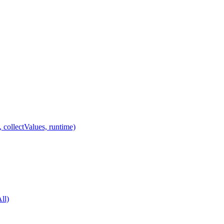
 collectValues, runtime)
ll)