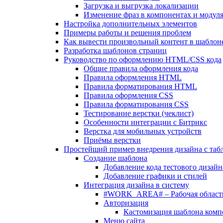
Загрузка и выгрузка локализации
Изменение фраз в компонентах и модул
Настройка дополнительных элементов
Примеры работы и решения проблем
Как вывести произвольный контент в шаблоне
Разработка шаблонов страниц
Руководство по оформлению HTML/CSS кода
Общие правила оформления кода
Правила оформления HTML
Правила форматирования HTML
Правила оформления CSS
Правила форматирования CSS
Тестирование верстки (чеклист)
Особенности интеграции с Битрикс
Верстка для мобильных устройств
Приёмы верстки
Простейший пример внедрения дизайна с таб
Создание шаблона
Добавление кода тестового дизайн
Добавление графики и стилей
Интеграция дизайна в систему
#WORK_AREA# – Рабочая област
Авторизация
Кастомизация шаблона комп
Меню сайта