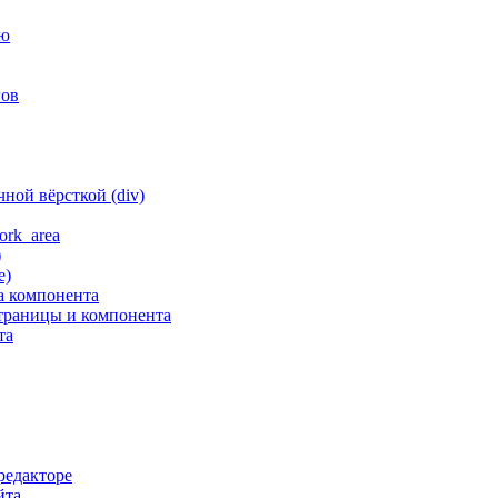
ню
гов
ной вёрсткой (div)
ork_area
)
е)
а компонента
траницы и компонента
та
редакторе
йта