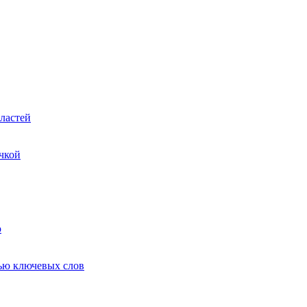
ластей
чкой
ю
ью ключевых слов