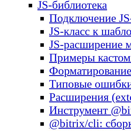
JS-библиотека
Подключение JS
JS-класс к шабл
JS-расширение 
Примеры кастом
Форматирование д
Типовые ошибки
Расширения (ext
Инструмент @bitr
@bitrix/cli: сбо