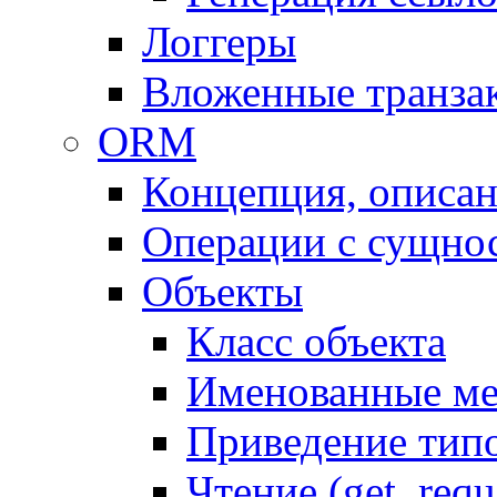
Логгеры
Вложенные транза
ORM
Концепция, описа
Операции с сущно
Объекты
Класс объекта
Именованные м
Приведение тип
Чтение (get, requ