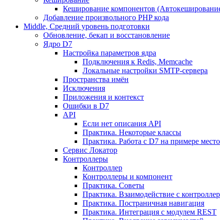
Кеширование компонентов (Автокешировани
Добавление произвольного PHP кода
Middle, Средний уровень подготовки
Обновление, бекап и восстановление
Ядро D7
Настройка параметров ядра
Подключения к Redis, Memcache
Локальные настройки SMTP-сервера
Пространства имён
Исключения
Приложения и контекст
Ошибки в D7
API
Если нет описания API
Практика. Некоторые классы
Практика. Работа с D7 на примере мес
Сервис Локатор
Контроллеры
Контроллер
Контроллеры и компонент
Практика. Советы
Практика. Взаимодействие с контроллера
Практика. Постраничная навигация
Практика. Интеграция с модулем REST