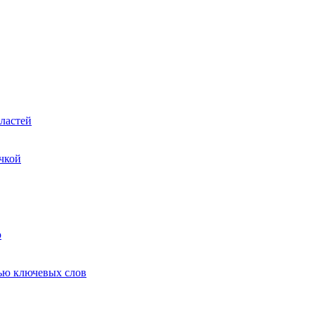
ластей
чкой
ю
ью ключевых слов