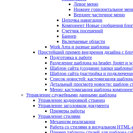
Левое меню
Нижнее горизонтальное ме
Верхнее частичное меню
Цепочка навигации
Компонент Новые сообщения бло
Счетчик посещений
Баннер
Включаемые области
Work Area и разные шаблоны
Простейший пример внедрения дизайна с блоч
Подготовка к работе
Разделение шаблона на header, footer и w
Шаблон сайта (создание папки шаблона
Шаблон сайта (настройка и подключени
Список новостей: кастомизация шаблон
Детальный просмотр новости: шаблон с
Меню: кастомизация шаблона компонен
Управление служебными данными шаблона
Управление кодировкой страниц
Управление заголовком документа
Примеры работы
Управление стилями
Механизм реализации
Работа со стилями в визуальном HTML-
Пример таблицы стилей для шаблона са