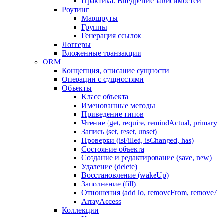
Практика. Внедрение зависимостей
Роутинг
Маршруты
Группы
Генерация ссылок
Логгеры
Вложенные транзакции
ORM
Концепция, описание сущности
Операции с сущностями
Объекты
Класс объекта
Именованные методы
Приведение типов
Чтение (get, require, remindActual, primary,
Запись (set, reset, unset)
Проверки (isFilled, isChanged, has)
Состояние объекта
Создание и редактирование (save, new)
Удаление (delete)
Восстановление (wakeUp)
Заполнение (fill)
Отношения (addTo, removeFrom, removeA
ArrayAccess
Коллекции