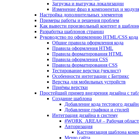
Загрузка и выгрузка локализации
Изменение фраз в компонентах и модул
Настройка дополнительных элементов
Примеры работы и решения проблем
Как вывести произвольный контент в шаблоне
Разработка шаблонов страниц
Руководство по оформлению HTML/CSS кода
Общие правила оформления кода
Правила оформления HTML
Правила форматирования HTML
Правила оформления CSS
Правила форматирования CSS
Тестирование верстки (чеклист)
Особенности интеграции с Битрикс
Верстка для мобильных устройств
Приёмы верстки
Простейший пример внедрения дизайна с таб
Создание шаблона
Добавление кода тестового дизайн
Добавление графики и стилей
Интеграция дизайна в систему
#WORK_AREA# – Рабочая област
Авторизация
Кастомизация шаблона комп
Меню сайта