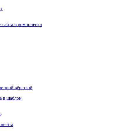
ях
 сайта и компонента
личной вёрсткой
а в шаблон
ь
онента