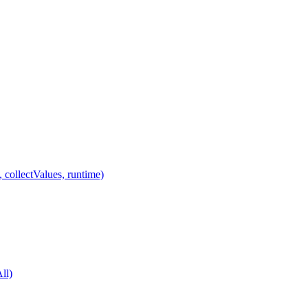
 collectValues, runtime)
ll)