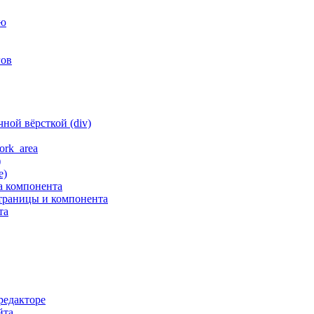
ню
гов
ной вёрсткой (div)
ork_area
)
е)
а компонента
траницы и компонента
та
редакторе
йта