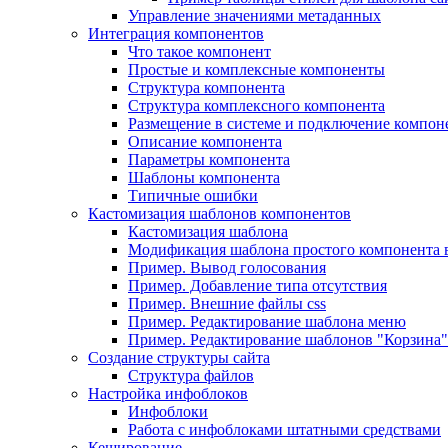
Управление значениями метаданных
Интеграция компонентов
Что такое компонент
Простые и комплексные компоненты
Структура компонента
Структура комплексного компонента
Размещение в системе и подключение компон
Описание компонента
Параметры компонента
Шаблоны компонента
Типичные ошибки
Кастомизация шаблонов компонентов
Кастомизация шаблона
Модификация шаблона простого компонента в
Пример. Вывод голосования
Пример. Добавление типа отсутствия
Пример. Внешние файлы css
Пример. Редактирование шаблона меню
Пример. Редактирование шаблонов "Корзина"
Создание структуры сайта
Структура файлов
Настройка инфоблоков
Инфоблоки
Работа с инфоблоками штатными средствами
Кеширование