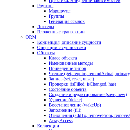
Практика. Внедрение зависимостей
Роутинг
Маршруты
Группы
Генерация ссылок
Логгеры
Вложенные транзакции
ORM
Концепция, описание сущности
Операции с сущностями
Объекты
Класс объекта
Именованные методы
Приведение типов
Чтение (get, require, remindActual, primary,
Запись (set, reset, unset)
Проверки (isFilled, isChanged, has)
Состояние объекта
Создание и редактирование (save, new)
Удаление (delete)
Восстановление (wakeUp)
Заполнение (fill)
Отношения (addTo, removeFrom, removeA
ArrayAccess
Коллекции