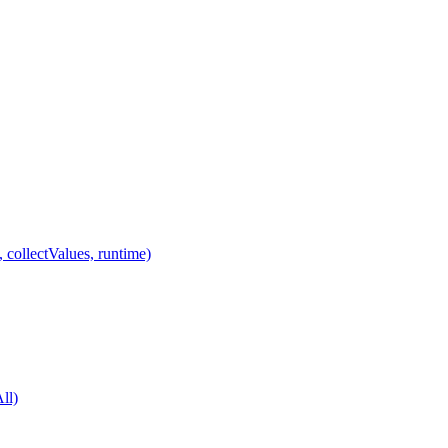
 collectValues, runtime)
ll)