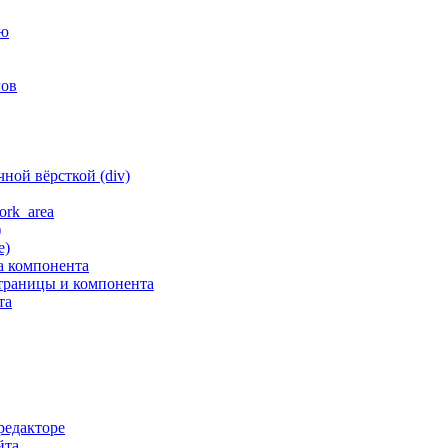
ню
гов
ной вёрсткой (div)
ork_area
)
е)
а компонента
траницы и компонента
та
редакторе
йта