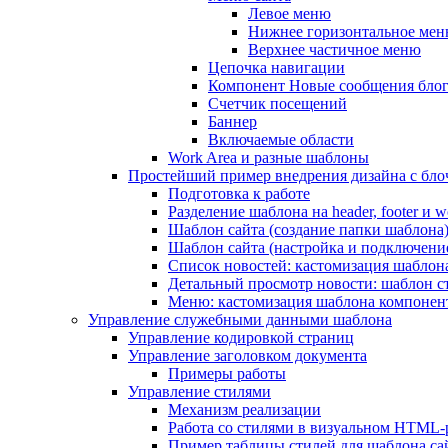
Левое меню
Нижнее горизонтальное ме
Верхнее частичное меню
Цепочка навигации
Компонент Новые сообщения бло
Счетчик посещений
Баннер
Включаемые области
Work Area и разные шаблоны
Простейший пример внедрения дизайна с блоч
Подготовка к работе
Разделение шаблона на header, footer и w
Шаблон сайта (создание папки шаблона
Шаблон сайта (настройка и подключени
Список новостей: кастомизация шаблон
Детальный просмотр новости: шаблон с
Меню: кастомизация шаблона компонен
Управление служебными данными шаблона
Управление кодировкой страниц
Управление заголовком документа
Примеры работы
Управление стилями
Механизм реализации
Работа со стилями в визуальном HTML-
Пример таблицы стилей для шаблона са