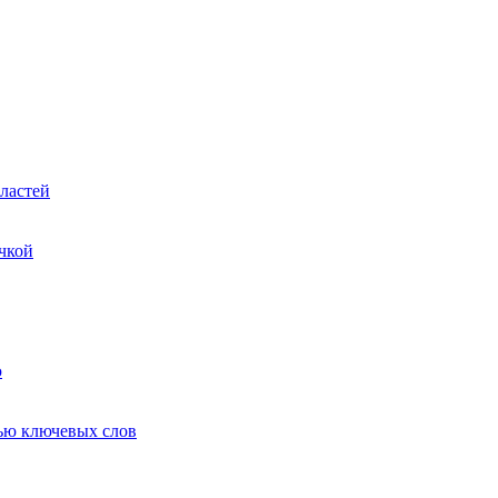
ластей
чкой
ю
ью ключевых слов