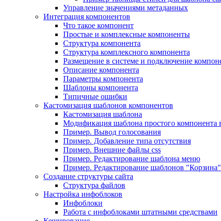
Управление значениями метаданных
Интеграция компонентов
Что такое компонент
Простые и комплексные компоненты
Структура компонента
Структура комплексного компонента
Размещение в системе и подключение компон
Описание компонента
Параметры компонента
Шаблоны компонента
Типичные ошибки
Кастомизация шаблонов компонентов
Кастомизация шаблона
Модификация шаблона простого компонента в
Пример. Вывод голосования
Пример. Добавление типа отсутствия
Пример. Внешние файлы css
Пример. Редактирование шаблона меню
Пример. Редактирование шаблонов "Корзина"
Создание структуры сайта
Структура файлов
Настройка инфоблоков
Инфоблоки
Работа с инфоблоками штатными средствами
Кеширование