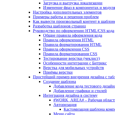
Загрузка и выгрузка локализации
Изменение фраз в компонентах и модул
Настройка дополнительных элементов
Примеры работы и решения проблем
Как вывести произвольный контент в шаблоне
Разработка шаблонов страниц
Руководство по оформлению HTML/CSS кода
Общие правила оформления кода
Правила оформления HTML
Правила форматирования HTML
Правила оформления CSS
Правила форматирования CSS
Тестирование верстки (чеклист)
Особенности интеграции с Битрикс
Верстка для мобильных устройств
Приёмы верстки
Простейший пример внедрения дизайна с таб
Создание шаблона
Добавление кода тестового дизайн
Добавление графики и стилей
Интеграция дизайна в систему
#WORK_AREA# – Рабочая област
Авторизация
Кастомизация шаблона комп
Меню сайта