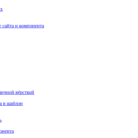
ях
 сайта и компонента
личной вёрсткой
а в шаблон
ь
онента