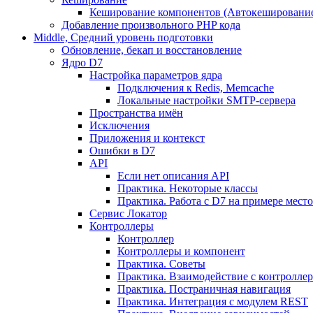
Кеширование компонентов (Автокешировани
Добавление произвольного PHP кода
Middle, Средний уровень подготовки
Обновление, бекап и восстановление
Ядро D7
Настройка параметров ядра
Подключения к Redis, Memcache
Локальные настройки SMTP-сервера
Пространства имён
Исключения
Приложения и контекст
Ошибки в D7
API
Если нет описания API
Практика. Некоторые классы
Практика. Работа с D7 на примере мес
Сервис Локатор
Контроллеры
Контроллер
Контроллеры и компонент
Практика. Советы
Практика. Взаимодействие с контроллера
Практика. Постраничная навигация
Практика. Интеграция с модулем REST