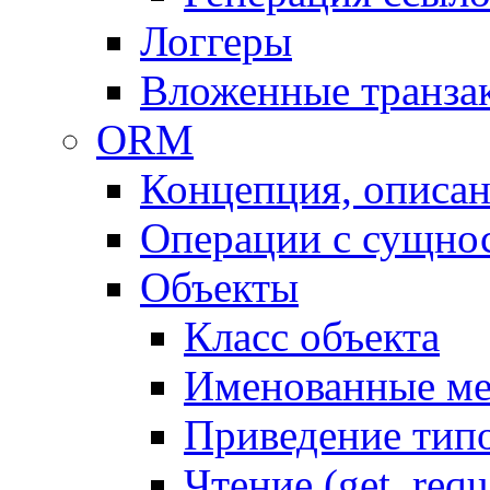
Логгеры
Вложенные транза
ORM
Концепция, описа
Операции с сущно
Объекты
Класс объекта
Именованные м
Приведение тип
Чтение (get, requ