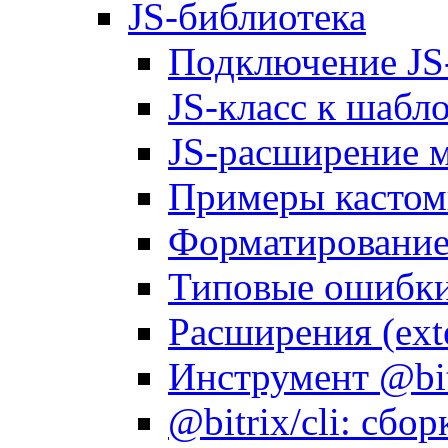
JS-библиотека
Подключение JS
JS-класс к шабл
JS-расширение 
Примеры кастом
Форматирование д
Типовые ошибки
Расширения (ext
Инструмент @bitr
@bitrix/cli: сбо