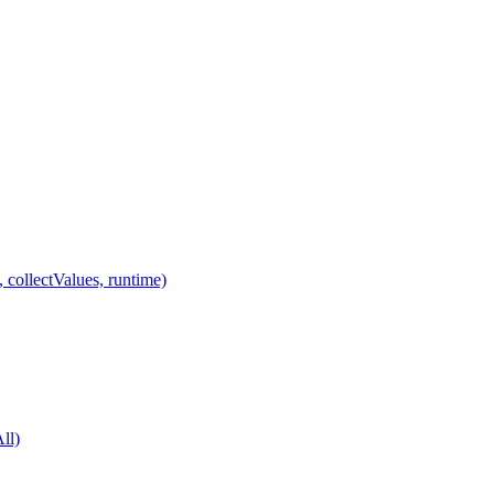
 collectValues, runtime)
ll)