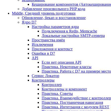
Кеширование компонентов (Автокешировани
Добавление произвольного PHP кода
Middle, Средний уровень подготовки
Обновление, бекап и восстановление
Ядро D7
Настройка параметров ядра
Подключения к Redis, Memcache
Локальные настройки SMTP-сервера
Пространства имён
Исключения
Приложения и контекст
Ошибки в D7
API
Если нет описания API
Практика. Некоторые классы
Практика. Работа с D7 на примере мес
Сервис Локатор
Контроллеры
Контроллер
Контроллеры и компонент
Практика. Советы
Практика. Взаимодействие с контроллера
Практика. Постраничная навигация
Практика. Интеграция с модулем REST