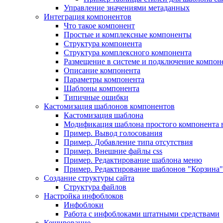
Управление значениями метаданных
Интеграция компонентов
Что такое компонент
Простые и комплексные компоненты
Структура компонента
Структура комплексного компонента
Размещение в системе и подключение компон
Описание компонента
Параметры компонента
Шаблоны компонента
Типичные ошибки
Кастомизация шаблонов компонентов
Кастомизация шаблона
Модификация шаблона простого компонента в
Пример. Вывод голосования
Пример. Добавление типа отсутствия
Пример. Внешние файлы css
Пример. Редактирование шаблона меню
Пример. Редактирование шаблонов "Корзина"
Создание структуры сайта
Структура файлов
Настройка инфоблоков
Инфоблоки
Работа с инфоблоками штатными средствами
Кеширование