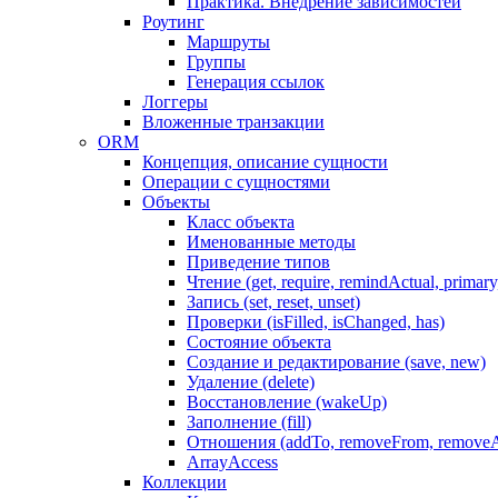
Практика. Внедрение зависимостей
Роутинг
Маршруты
Группы
Генерация ссылок
Логгеры
Вложенные транзакции
ORM
Концепция, описание сущности
Операции с сущностями
Объекты
Класс объекта
Именованные методы
Приведение типов
Чтение (get, require, remindActual, primary,
Запись (set, reset, unset)
Проверки (isFilled, isChanged, has)
Состояние объекта
Создание и редактирование (save, new)
Удаление (delete)
Восстановление (wakeUp)
Заполнение (fill)
Отношения (addTo, removeFrom, removeA
ArrayAccess
Коллекции