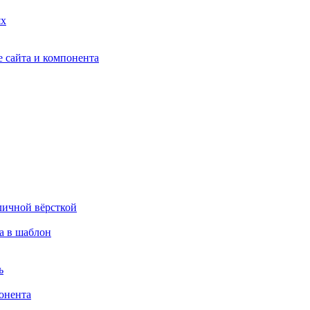
ях
 сайта и компонента
личной вёрсткой
а в шаблон
ь
онента