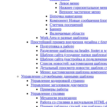
Левое меню
Нижнее горизонтальное ме
Верхнее частичное меню
Цепочка навигации
Компонент Новые сообщения бло
Счетчик посещений
Баннер
Включаемые области
Work Area и разные шаблоны
Простейший пример внедрения дизайна с блоч
Подготовка к работе
Разделение шаблона на header, footer и w
Шаблон сайта (создание папки шаблона
Шаблон сайта (настройка и подключени
Список новостей: кастомизация шаблон
Детальный просмотр новости: шаблон с
Меню: кастомизация шаблона компонен
Управление служебными данными шаблона
Управление кодировкой страниц
Управление заголовком документа
Примеры работы
Управление стилями
Механизм реализации
Работа со стилями в визуальном HTML-
Пример таблицы стилей для шаблона са