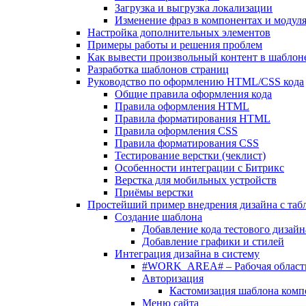
Загрузка и выгрузка локализации
Изменение фраз в компонентах и модул
Настройка дополнительных элементов
Примеры работы и решения проблем
Как вывести произвольный контент в шаблоне
Разработка шаблонов страниц
Руководство по оформлению HTML/CSS кода
Общие правила оформления кода
Правила оформления HTML
Правила форматирования HTML
Правила оформления CSS
Правила форматирования CSS
Тестирование верстки (чеклист)
Особенности интеграции с Битрикс
Верстка для мобильных устройств
Приёмы верстки
Простейший пример внедрения дизайна с таб
Создание шаблона
Добавление кода тестового дизайн
Добавление графики и стилей
Интеграция дизайна в систему
#WORK_AREA# – Рабочая област
Авторизация
Кастомизация шаблона комп
Меню сайта