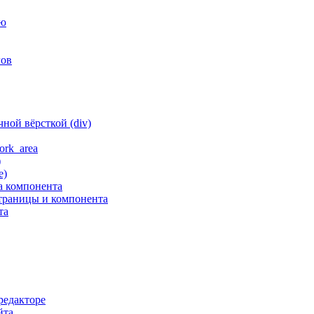
ню
гов
ной вёрсткой (div)
ork_area
)
е)
а компонента
траницы и компонента
та
редакторе
йта