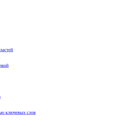
ластей
чкой
ю
ью ключевых слов