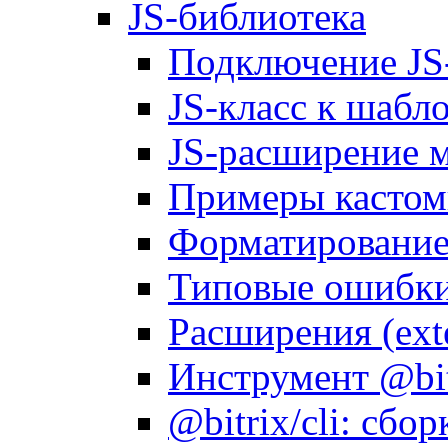
JS-библиотека
Подключение JS
JS-класс к шабл
JS-расширение 
Примеры кастом
Форматирование д
Типовые ошибки
Расширения (ext
Инструмент @bitr
@bitrix/cli: сбо