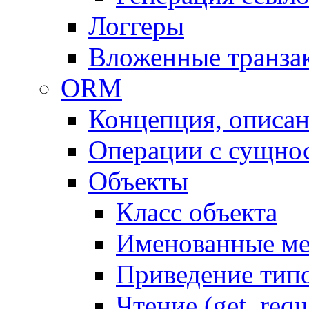
Логгеры
Вложенные транза
ORM
Концепция, описа
Операции с сущно
Объекты
Класс объекта
Именованные м
Приведение тип
Чтение (get, requ