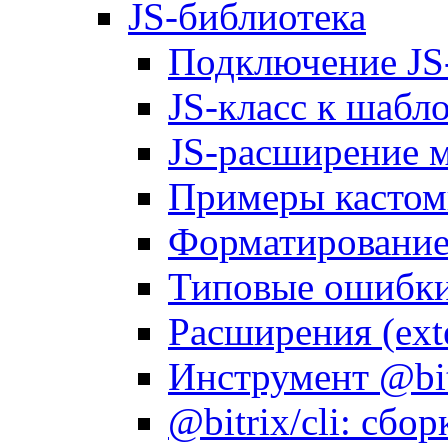
JS-библиотека
Подключение JS
JS-класс к шабл
JS-расширение 
Примеры кастом
Форматирование д
Типовые ошибки
Расширения (ext
Инструмент @bitr
@bitrix/cli: сбо