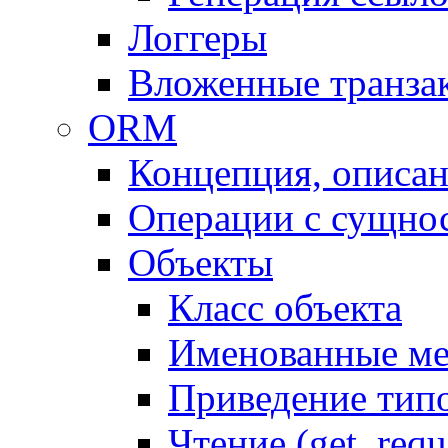
Логгеры
Вложенные транза
ORM
Концепция, описа
Операции с сущно
Объекты
Класс объекта
Именованные м
Приведение тип
Чтение (get, requ