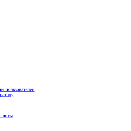
пы пользователей
тратору
защиты