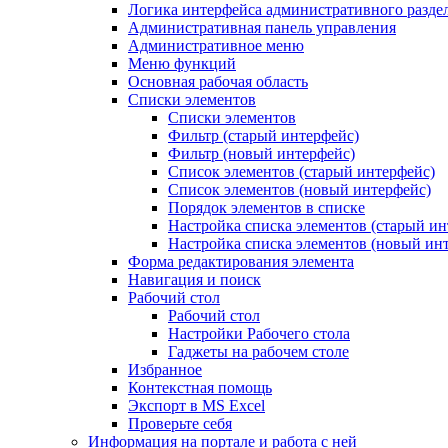
Логика интерфейса административного разде
Административная панель управления
Административное меню
Меню функций
Основная рабочая область
Списки элементов
Списки элементов
Фильтр (старый интерфейс)
Фильтр (новый интерфейс)
Список элементов (старый интерфейс)
Список элементов (новый интерфейс)
Порядок элементов в списке
Настройка списка элементов (старый ин
Настройка списка элементов (новый ин
Форма редактирования элемента
Навигация и поиск
Рабочий стол
Рабочий стол
Настройки Рабочего стола
Гаджеты на рабочем столе
Избранное
Контекстная помощь
Экспорт в MS Excel
Проверьте себя
Информация на портале и работа с ней