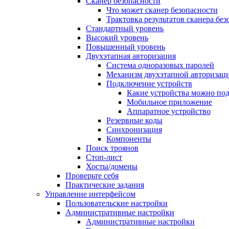
Сканер безопасности
Что может сканер безопасности
Трактовка результатов сканера бе
Стандартный уровень
Высокий уровень
Повышенный уровень
Двухэтапная авторизация
Система одноразовых паролей
Механизм двухэтапной авторизац
Подключение устройств
Какие устройства можно по
Мобильное приложение
Аппаратное устройство
Резервные коды
Синхронизация
Компоненты
Поиск троянов
Стоп-лист
Хосты/домены
Проверьте себя
Практические задания
Управление интерфейсом
Пользовательские настройки
Административные настройки
Административные настройки