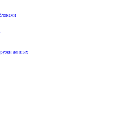
блоками
а
грузки данных