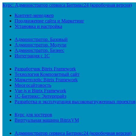
Курс: Администратор сервиса Битрикс24 (коробочная версия)
Контент-менеджер
Продвижение сайта и Маркетинг
Установка и настройка
Администратор. Базовый
Администратор. Модули
Администратор. Бизнес
Интеграция с 1С
Разработчик Bitrix Framework
Технология Композитный сайт
Маркетплейс Bitrix Framework
Многосайтовость
Vue.js и Bitrix Framework
1С-Битрикс: Энтерпрайз
Разработка и эксплуатация высоконагруженных проектов
Курс для хостеров
Виртуальная машина BitrixVM
Администратор сервиса Битрикс24 (коробочная версия)