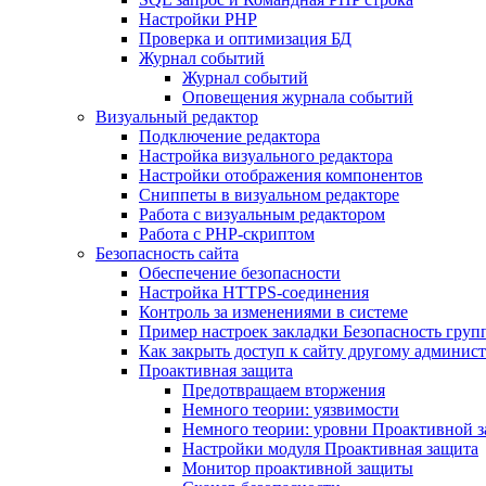
Настройки PHP
Проверка и оптимизация БД
Журнал событий
Журнал событий
Оповещения журнала событий
Визуальный редактор
Подключение редактора
Настройка визуального редактора
Настройки отображения компонентов
Сниппеты в визуальном редакторе
Работа с визуальным редактором
Работа с PHP-скриптом
Безопасность сайта
Обеспечение безопасности
Настройка HTTPS-соединения
Контроль за изменениями в системе
Пример настроек закладки Безопасность груп
Как закрыть доступ к сайту другому админис
Проактивная защита
Предотвращаем вторжения
Немного теории: уязвимости
Немного теории: уровни Проактивной 
Настройки модуля Проактивная защита
Монитор проактивной защиты