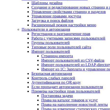
Шаблоны дизайна
Создание и редактирование новых страниц и 
Управление свойствами страниц и разделов
Управление правами доступа
Загрузка и поиск файлов
Расширенный режим настройки меню
Пользователи и авторизация
Регистрация и разграничение прав
Работа с учетными записями пользователей
Группы пользователей
Типовые роли пользователей сайта
Импорт пользователей
Страница импорта
Импорт пользователей из CSV-файла
Импорт пользователей из LDAP-director
Импорт из 1С: Зарплата и управление п
Безопасная авторизация
Контроль слабых паролей
Аутентификация по QR-коду
Если пропадает авторизация пользователя
Примеры настройки прав пользователей
Постановка задачи
Права на каталог товаров и услуг
Права на наполнение новостной ленты
Права на изменение статических страни