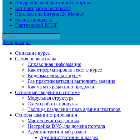
Внедрение корпоративного портала
Бот платформа Битрикс24
Приложения Битрикс24.Маркет
Бизнес-процессы
Партнёрский REST
Авторизация
Описание курса
Самая первая глава
Справочная информация
Как отформатирован текст в курсе
Видеоматериалы к курсу
Где практиковаться и выполнять задания
Как узнать редакцию продукта
Основные сведения о системе
Модульная структура
Схема работы продукта
Таблица разделения прав администраторов
Основы администрирования
Мастер очистки данных
Настройка DNS для домена портала
Административный раздел
Административный раздел