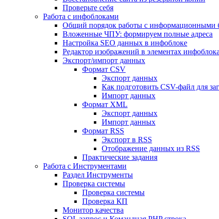
Проверьте себя
Работа с инфоблоками
Общий порядок работы с информационными 
Вложенные ЧПУ: формируем полные адреса
Настройка SEO данных в инфоблоке
Редактор изображений в элементах инфоблок
Экспорт/импорт данных
Формат CSV
Экспорт данных
Как подготовить CSV-файл для за
Импорт данных
Формат XML
Экспорт данных
Импорт данных
Формат RSS
Экспорт в RSS
Отображение данных из RSS
Практические задания
Работа с Инструментами
Раздел Инструменты
Проверка системы
Проверка системы
Проверка КП
Монитор качества
SQL запрос и Командная PHP строка