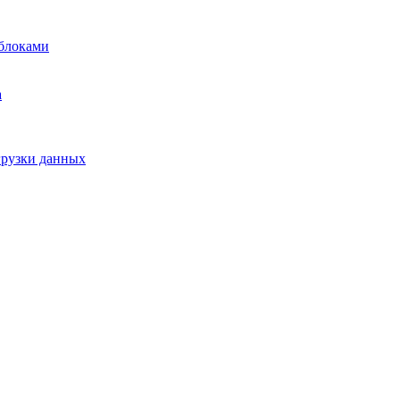
блоками
а
грузки данных