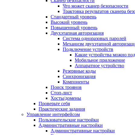
Сканер безопасности
Что может сканер безопасности
Трактовка результатов сканера бе
Стандартный уровень
Высокий уровень
Повышенный уровень
Двухэтапная авторизация
Система одноразовых паролей
Механизм двухэтапной авторизац
Подключение устройств
Какие устройства можно по
Мобильное приложение
Аппаратное устройство
Резервные коды
Синхронизация
Компоненты
Поиск троянов
Стоп-лист
Хосты/домены
Проверьте себя
Практические задания
Управление интерфейсом
Пользовательские настройки
Административные настройки
Административные настройки