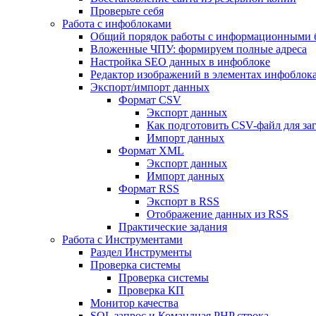
Проверьте себя
Работа с инфоблоками
Общий порядок работы с информационными 
Вложенные ЧПУ: формируем полные адреса
Настройка SEO данных в инфоблоке
Редактор изображений в элементах инфоблок
Экспорт/импорт данных
Формат CSV
Экспорт данных
Как подготовить CSV-файл для за
Импорт данных
Формат XML
Экспорт данных
Импорт данных
Формат RSS
Экспорт в RSS
Отображение данных из RSS
Практические задания
Работа с Инструментами
Раздел Инструменты
Проверка системы
Проверка системы
Проверка КП
Монитор качества
SQL запрос и Командная PHP строка