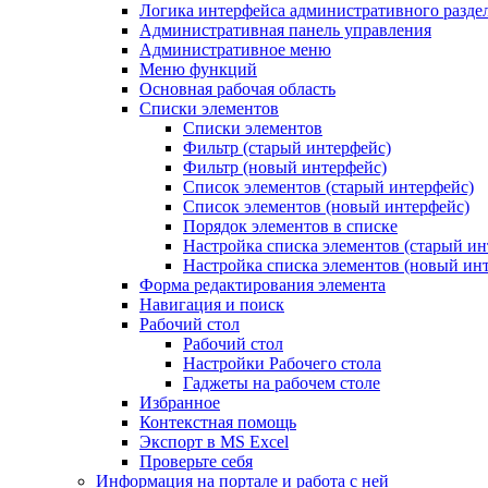
Логика интерфейса административного разде
Административная панель управления
Административное меню
Меню функций
Основная рабочая область
Списки элементов
Списки элементов
Фильтр (старый интерфейс)
Фильтр (новый интерфейс)
Список элементов (старый интерфейс)
Список элементов (новый интерфейс)
Порядок элементов в списке
Настройка списка элементов (старый ин
Настройка списка элементов (новый ин
Форма редактирования элемента
Навигация и поиск
Рабочий стол
Рабочий стол
Настройки Рабочего стола
Гаджеты на рабочем столе
Избранное
Контекстная помощь
Экспорт в MS Excel
Проверьте себя
Информация на портале и работа с ней