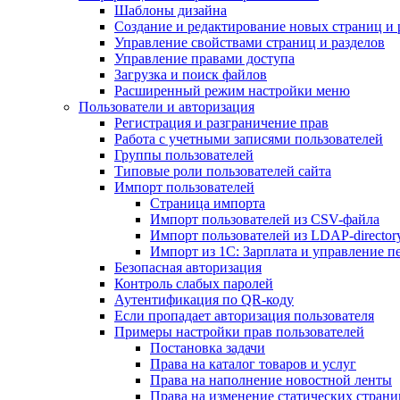
Шаблоны дизайна
Создание и редактирование новых страниц и 
Управление свойствами страниц и разделов
Управление правами доступа
Загрузка и поиск файлов
Расширенный режим настройки меню
Пользователи и авторизация
Регистрация и разграничение прав
Работа с учетными записями пользователей
Группы пользователей
Типовые роли пользователей сайта
Импорт пользователей
Страница импорта
Импорт пользователей из CSV-файла
Импорт пользователей из LDAP-director
Импорт из 1С: Зарплата и управление п
Безопасная авторизация
Контроль слабых паролей
Аутентификация по QR-коду
Если пропадает авторизация пользователя
Примеры настройки прав пользователей
Постановка задачи
Права на каталог товаров и услуг
Права на наполнение новостной ленты
Права на изменение статических страни