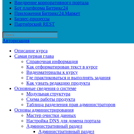
Внедрение корпоративного портала
Бот платформа Битрикс24
Приложения Битрикс24.Маркет
Бизнес-процессы
Партнёрский REST
Авторизация
Описание курса
Самая первая глава
Справочная информация
Как отформатирован текст в курсе
Видеоматериалы к курсу
Где практиковаться и выполнять задания
Как узнать редакцию продукта
Основные сведения о системе
Модульная структура
Схема работы продукта
Таблица разделения прав администраторов
Основы администрирования
Мастер очистки данных
Настройка DNS для домена портала
Административный раздел
Административный раздел