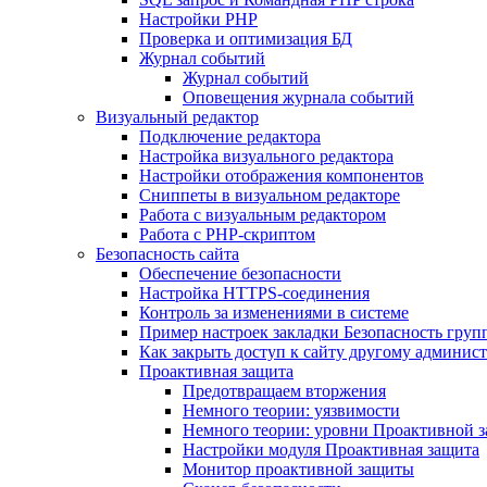
Настройки PHP
Проверка и оптимизация БД
Журнал событий
Журнал событий
Оповещения журнала событий
Визуальный редактор
Подключение редактора
Настройка визуального редактора
Настройки отображения компонентов
Сниппеты в визуальном редакторе
Работа с визуальным редактором
Работа с PHP-скриптом
Безопасность сайта
Обеспечение безопасности
Настройка HTTPS-соединения
Контроль за изменениями в системе
Пример настроек закладки Безопасность груп
Как закрыть доступ к сайту другому админис
Проактивная защита
Предотвращаем вторжения
Немного теории: уязвимости
Немного теории: уровни Проактивной 
Настройки модуля Проактивная защита
Монитор проактивной защиты