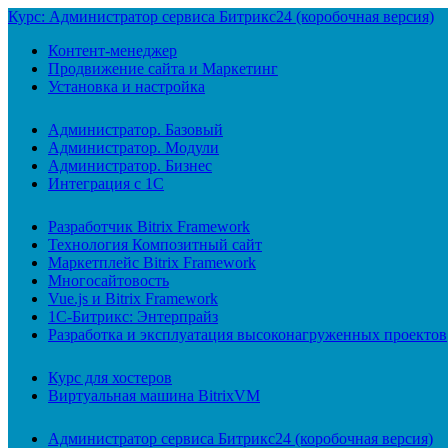
Курс: Администратор сервиса Битрикс24 (коробочная версия)
Контент-менеджер
Продвижение сайта и Маркетинг
Установка и настройка
Администратор. Базовый
Администратор. Модули
Администратор. Бизнес
Интеграция с 1С
Разработчик Bitrix Framework
Технология Композитный сайт
Маркетплейс Bitrix Framework
Многосайтовость
Vue.js и Bitrix Framework
1С-Битрикс: Энтерпрайз
Разработка и эксплуатация высоконагруженных проектов
Курс для хостеров
Виртуальная машина BitrixVM
Администратор сервиса Битрикс24 (коробочная версия)