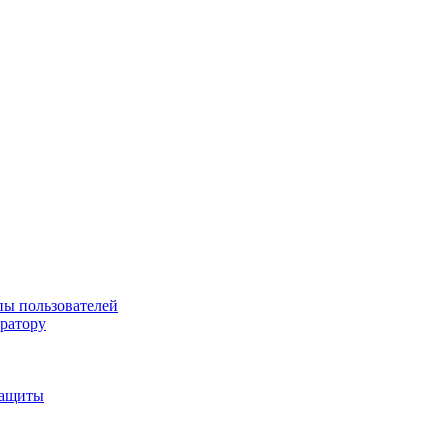
пы пользователей
тратору
защиты