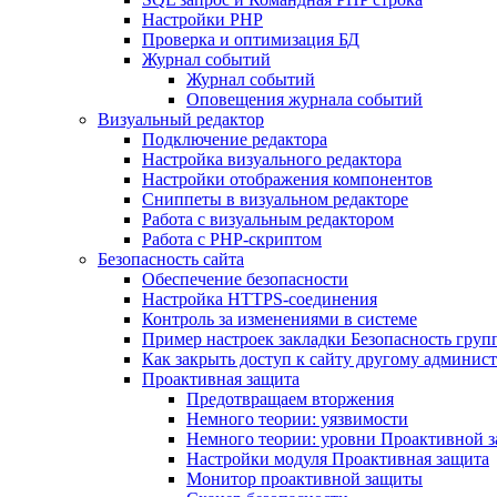
Настройки PHP
Проверка и оптимизация БД
Журнал событий
Журнал событий
Оповещения журнала событий
Визуальный редактор
Подключение редактора
Настройка визуального редактора
Настройки отображения компонентов
Сниппеты в визуальном редакторе
Работа с визуальным редактором
Работа с PHP-скриптом
Безопасность сайта
Обеспечение безопасности
Настройка HTTPS-соединения
Контроль за изменениями в системе
Пример настроек закладки Безопасность груп
Как закрыть доступ к сайту другому админис
Проактивная защита
Предотвращаем вторжения
Немного теории: уязвимости
Немного теории: уровни Проактивной 
Настройки модуля Проактивная защита
Монитор проактивной защиты