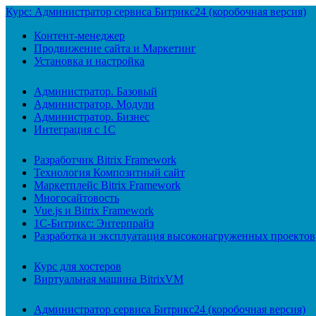
Курс: Администратор сервиса Битрикс24 (коробочная версия)
Контент-менеджер
Продвижение сайта и Маркетинг
Установка и настройка
Администратор. Базовый
Администратор. Модули
Администратор. Бизнес
Интеграция с 1С
Разработчик Bitrix Framework
Технология Композитный сайт
Маркетплейс Bitrix Framework
Многосайтовость
Vue.js и Bitrix Framework
1С-Битрикс: Энтерпрайз
Разработка и эксплуатация высоконагруженных проектов
Курс для хостеров
Виртуальная машина BitrixVM
Администратор сервиса Битрикс24 (коробочная версия)