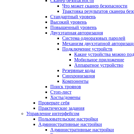
Сканер безопасности
Что может сканер безопасности
Трактовка результатов сканера бе
Стандартный уровень
Высокий уровень
Повышенный уровень
Двухэтапная авторизация
Система одноразовых паролей
Механизм двухэтапной авторизац
Подключение устройств
Какие устройства можно по
Мобильное приложение
Аппаратное устройство
Резервные коды
Синхронизация
Компоненты
Поиск троянов
Стоп-лист
Хосты/домены
Проверьте себя
Практические задания
Управление интерфейсом
Пользовательские настройки
Административные настройки
Административные настройки