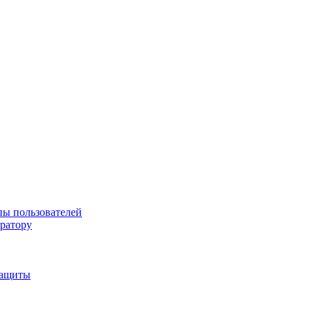
пы пользователей
тратору
защиты