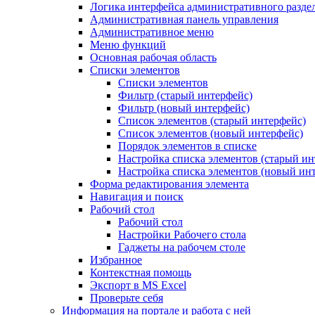
Логика интерфейса административного разде
Административная панель управления
Административное меню
Меню функций
Основная рабочая область
Списки элементов
Списки элементов
Фильтр (старый интерфейс)
Фильтр (новый интерфейс)
Список элементов (старый интерфейс)
Список элементов (новый интерфейс)
Порядок элементов в списке
Настройка списка элементов (старый ин
Настройка списка элементов (новый ин
Форма редактирования элемента
Навигация и поиск
Рабочий стол
Рабочий стол
Настройки Рабочего стола
Гаджеты на рабочем столе
Избранное
Контекстная помощь
Экспорт в MS Excel
Проверьте себя
Информация на портале и работа с ней