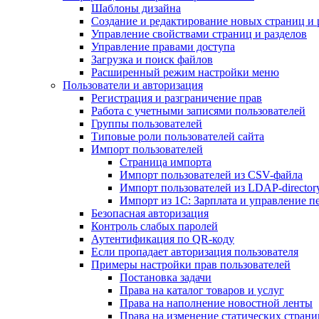
Шаблоны дизайна
Создание и редактирование новых страниц и 
Управление свойствами страниц и разделов
Управление правами доступа
Загрузка и поиск файлов
Расширенный режим настройки меню
Пользователи и авторизация
Регистрация и разграничение прав
Работа с учетными записями пользователей
Группы пользователей
Типовые роли пользователей сайта
Импорт пользователей
Страница импорта
Импорт пользователей из CSV-файла
Импорт пользователей из LDAP-director
Импорт из 1С: Зарплата и управление п
Безопасная авторизация
Контроль слабых паролей
Аутентификация по QR-коду
Если пропадает авторизация пользователя
Примеры настройки прав пользователей
Постановка задачи
Права на каталог товаров и услуг
Права на наполнение новостной ленты
Права на изменение статических страни