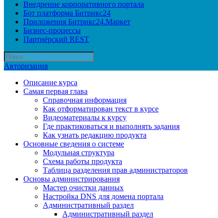
Внедрение корпоративного портала
Бот платформа Битрикс24
Приложения Битрикс24.Маркет
Бизнес-процессы
Партнёрский REST
Авторизация
Описание курса
Самая первая глава
Справочная информация
Как отформатирован текст в курсе
Видеоматериалы к курсу
Где практиковаться и выполнять задания
Как узнать редакцию продукта
Основные сведения о системе
Модульная структура
Схема работы продукта
Таблица разделения прав администраторов
Основы администрирования
Мастер очистки данных
Настройка DNS для домена портала
Административный раздел
Административный раздел