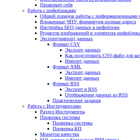
Проверьте себя
Работа с инфоблоками
Общий порядок работы с информационными 
Вложенные ЧПУ: формируем полные адреса
Настройка SEO данных в инфоблоке
Редактор изображений в элементах инфоблок
Экспорт/импорт данных
Формат CSV
Экспорт данных
Как подготовить CSV-файл для за
Импорт данных
Формат XML
Экспорт данных
Импорт данных
Формат RSS
Экспорт в RSS
Отображение данных из RSS
Практические задания
Работа с Инструментами
Раздел Инструменты
Проверка системы
Проверка системы
Проверка КП
Монитор качества
SQL запрос и Командная PHP строка