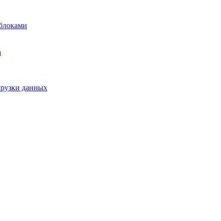
блоками
а
грузки данных