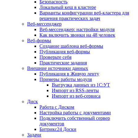
Безопасность
Локальный кеш в кластере
Варианты конфигурации веб-кластера для
решения практических задач
Веб-мессенджер
Веб-мессенджер: настройки модуля
Как включить звонки на 48 человек
Веб-формы
Создание шаблона веб-формы
Публикация веб-формы
Проверьте себя
Практические задания
Внешние источники данных
Публикация в Живую ленту
Примеры работы модуля
Выгрузка данных из 1С:УТ
Импорт из RSS-ленты
Импорт из веб-сервиса
Диск
Работа с Диском
Настройка работы с документами
Подключить собственный сервер
документов
Битрикс24 Доски
Задачи