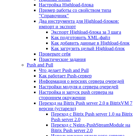
Настройка Highload-блока
Пример работы со свойством типа
"Справочник"
Два инструмента для Highload-блоков:
импорт и экспорт
Экспорт Highload-блока за 3 шага
Как подготовить XML-файл
Как добавить данные в Highload-блок
Как загрузить целый Highload-блок
Проверьте себя
Практические задания
Push and Pull
Что делает Push and Pull
Как работает Push-сервер
Информация о версиях сервера очередей
Настройки модуля и сервера очередей
Настройка и запуск push сервера на
стороннем окружении
Переход на Bitrix Push server 2.0 в BitrixVM 7
версии (устарело)
Переход с Bitrix Push server 1.0 на Bitrix
Push server 2.0
Переход с Nginx-PushStreamModule на
Bitrix Push server 2.0
Использование отдельного сервера