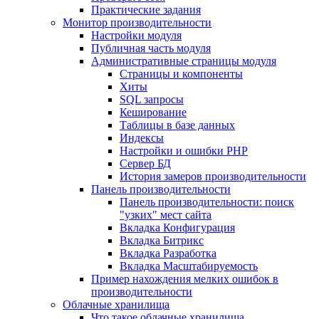
Практические задания
Монитор производительности
Настройки модуля
Публичная часть модуля
Административные страницы модуля
Страницы и компоненты
Хиты
SQL запросы
Кеширование
Таблицы в базе данных
Индексы
Настройки и ошибки PHP
Сервер БД
История замеров производительности
Панель производительности
Панель производительности: поиск
"узких" мест сайта
Вкладка Конфигурация
Вкладка Битрикс
Вкладка Разработка
Вкладка Масштабируемость
Пример нахождения мелких ошибок в
производительности
Облачные хранилища
Что такое облачные хранилища