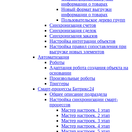
информации о товарах
Новый формат выгрузки
информации о товарах
Пользовательское дерево групп
Синхронизация счетов
Синхронизация сделок
Синхронизация заказов
Настройка интеграции объектов
Настройка правил сопоставления при
выгрузке новых элементов
Автоматизация
Роботы
Адаптация робота создания объекта на
основании
Произвольные роботы
Триггеры
Смарт-процессы Битрикс24
Общее описание подраздела
Настройка синхронизации смарт-
процессов
Мастер настроек. 1 этап
Мастер настроек. 2 этап
Мастер настроек. 3 этап
Мастер настроек. 4 этап
Мастер настроек. 5 этап