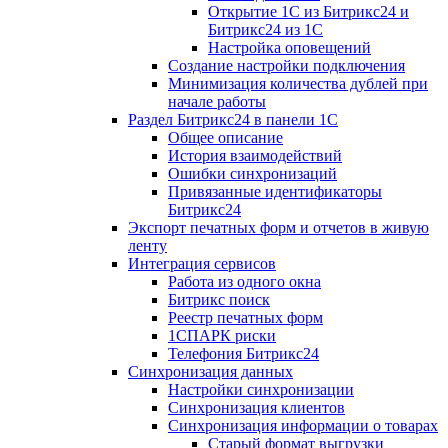
Открытие 1С из Битрикс24 и
Битрикс24 из 1С
Настройка оповещений
Создание настройки подключения
Минимизация количества дублей при
начале работы
Раздел Битрикс24 в панели 1С
Общее описание
История взаимодействий
Ошибки синхронизаций
Привязанные идентификаторы
Битрикс24
Экспорт печатных форм и отчетов в живую
ленту
Интеграция сервисов
Работа из одного окна
Битрикс поиск
Реестр печатных форм
1СПАРК риски
Телефония Битрикс24
Синхронизация данных
Настройки синхронизации
Синхронизация клиентов
Синхронизация информации о товарах
Старый формат выгрузки