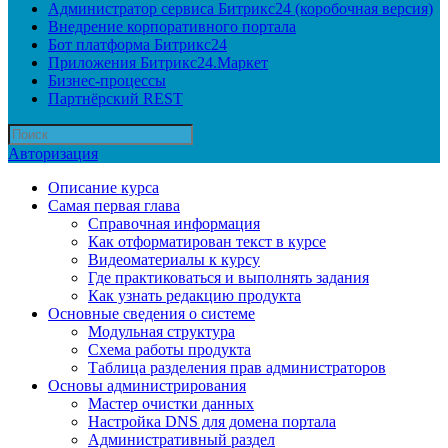
Администратор сервиса Битрикс24 (коробочная версия)
Внедрение корпоративного портала
Бот платформа Битрикс24
Приложения Битрикс24.Маркет
Бизнес-процессы
Партнёрский REST
Авторизация
Описание курса
Самая первая глава
Справочная информация
Как отформатирован текст в курсе
Видеоматериалы к курсу
Где практиковаться и выполнять задания
Как узнать редакцию продукта
Основные сведения о системе
Модульная структура
Схема работы продукта
Таблица разделения прав администраторов
Основы администрирования
Мастер очистки данных
Настройка DNS для домена портала
Административный раздел