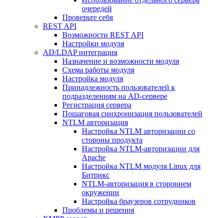
очередей
Проверьте себя
REST API
Возможности REST API
Настройки модуля
AD/LDAP интеграция
Назначение и возможности модуля
Схема работы модуля
Настройка модуля
Принадлежность пользователей к
подразделениям на AD-сервере
Регистрация сервера
Пошаговая синхронизация пользователей
NTLM авторизация
Настройка NTLM авторизации со
стороны продукта
Настройка NTLM-авторизации для
Apache
Настройка NTLM модуля Linux для
Битрикс
NTLM-авторизация в стороннем
окружении
Настройка браузеров сотрудников
Проблемы и решения