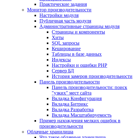
Практические задания
Монитор производительности
Настройки модуля
Публичная часть модуля
Административные страницы модуля
Страницы и компоненты
Хиты
SQL запросы
Кеширование
Таблицы в базе данных
Индексы
Настройки и ошибки PHP
Сервер БД
История замеров производительности
Панель производительности
Панель производительности: поиск
"узких" мест сайта
Вкладка Конфигурация
Вкладка Битрикс
Вкладка Разработка
Вкладка Масштабируемость
Пример нахождения мелких ошибок в
производительности
Облачные хранилища
Что такое облачные хранилища