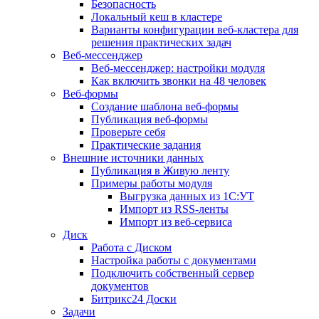
Безопасность
Локальный кеш в кластере
Варианты конфигурации веб-кластера для
решения практических задач
Веб-мессенджер
Веб-мессенджер: настройки модуля
Как включить звонки на 48 человек
Веб-формы
Создание шаблона веб-формы
Публикация веб-формы
Проверьте себя
Практические задания
Внешние источники данных
Публикация в Живую ленту
Примеры работы модуля
Выгрузка данных из 1С:УТ
Импорт из RSS-ленты
Импорт из веб-сервиса
Диск
Работа с Диском
Настройка работы с документами
Подключить собственный сервер
документов
Битрикс24 Доски
Задачи