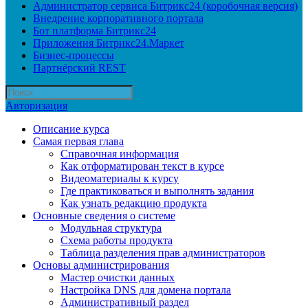
Администратор сервиса Битрикс24 (коробочная версия)
Внедрение корпоративного портала
Бот платформа Битрикс24
Приложения Битрикс24.Маркет
Бизнес-процессы
Партнёрский REST
Авторизация
Описание курса
Самая первая глава
Справочная информация
Как отформатирован текст в курсе
Видеоматериалы к курсу
Где практиковаться и выполнять задания
Как узнать редакцию продукта
Основные сведения о системе
Модульная структура
Схема работы продукта
Таблица разделения прав администраторов
Основы администрирования
Мастер очистки данных
Настройка DNS для домена портала
Административный раздел