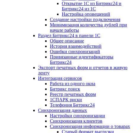
Открытие 1С из Битрикс24 и
Битрикс24 из 1С
Настройка оповещений
Создание настройки подключения
Минимизация количества дублей при
начале работы
Раздел Битрикс24 в панели 1С
Общее описание
История взаимодействий
Ошибки синхронизаций
Привязанные идентификаторы
Битрикс24
Экспорт печатных форм и отчетов в живую
ленту
Интеграция сервисов
Работа из одного окна
Битрикс поиск
Реестр печатных форм
1СПАРК риски
Телефония Битрикс24
Синхронизация данных
Настройки синхронизации
Синхронизация клиентов
Синхронизация информации о товарах
Старый формат выгрузки