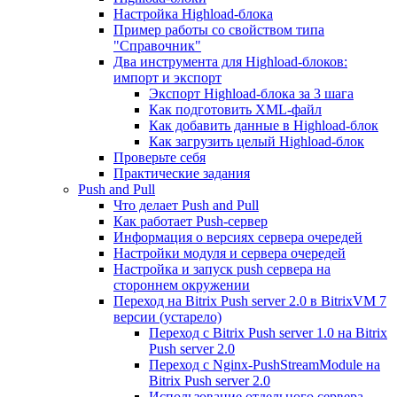
Настройка Highload-блока
Пример работы со свойством типа
"Справочник"
Два инструмента для Highload-блоков:
импорт и экспорт
Экспорт Highload-блока за 3 шага
Как подготовить XML-файл
Как добавить данные в Highload-блок
Как загрузить целый Highload-блок
Проверьте себя
Практические задания
Push and Pull
Что делает Push and Pull
Как работает Push-сервер
Информация о версиях сервера очередей
Настройки модуля и сервера очередей
Настройка и запуск push сервера на
стороннем окружении
Переход на Bitrix Push server 2.0 в BitrixVM 7
версии (устарело)
Переход с Bitrix Push server 1.0 на Bitrix
Push server 2.0
Переход с Nginx-PushStreamModule на
Bitrix Push server 2.0
Использование отдельного сервера