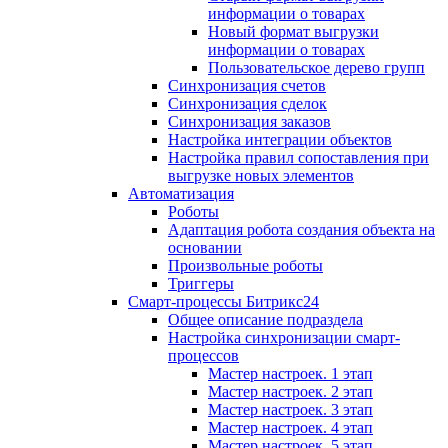
информации о товарах
Новый формат выгрузки
информации о товарах
Пользовательское дерево групп
Синхронизация счетов
Синхронизация сделок
Синхронизация заказов
Настройка интеграции объектов
Настройка правил сопоставления при
выгрузке новых элементов
Автоматизация
Роботы
Адаптация робота создания объекта на
основании
Произвольные роботы
Триггеры
Смарт-процессы Битрикс24
Общее описание подраздела
Настройка синхронизации смарт-
процессов
Мастер настроек. 1 этап
Мастер настроек. 2 этап
Мастер настроек. 3 этап
Мастер настроек. 4 этап
Мастер настроек. 5 этап