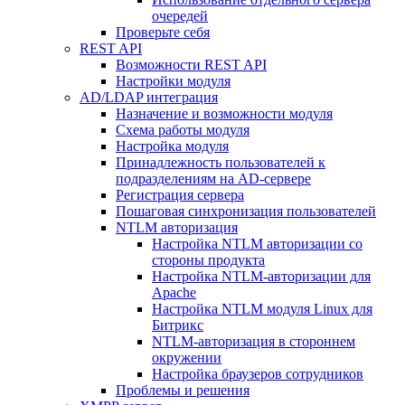
очередей
Проверьте себя
REST API
Возможности REST API
Настройки модуля
AD/LDAP интеграция
Назначение и возможности модуля
Схема работы модуля
Настройка модуля
Принадлежность пользователей к
подразделениям на AD-сервере
Регистрация сервера
Пошаговая синхронизация пользователей
NTLM авторизация
Настройка NTLM авторизации со
стороны продукта
Настройка NTLM-авторизации для
Apache
Настройка NTLM модуля Linux для
Битрикс
NTLM-авторизация в стороннем
окружении
Настройка браузеров сотрудников
Проблемы и решения