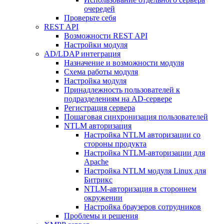
очередей
Проверьте себя
REST API
Возможности REST API
Настройки модуля
AD/LDAP интеграция
Назначение и возможности модуля
Схема работы модуля
Настройка модуля
Принадлежность пользователей к
подразделениям на AD-сервере
Регистрация сервера
Пошаговая синхронизация пользователей
NTLM авторизация
Настройка NTLM авторизации со
стороны продукта
Настройка NTLM-авторизации для
Apache
Настройка NTLM модуля Linux для
Битрикс
NTLM-авторизация в стороннем
окружении
Настройка браузеров сотрудников
Проблемы и решения