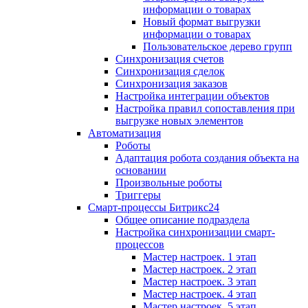
информации о товарах
Новый формат выгрузки
информации о товарах
Пользовательское дерево групп
Синхронизация счетов
Синхронизация сделок
Синхронизация заказов
Настройка интеграции объектов
Настройка правил сопоставления при
выгрузке новых элементов
Автоматизация
Роботы
Адаптация робота создания объекта на
основании
Произвольные роботы
Триггеры
Смарт-процессы Битрикс24
Общее описание подраздела
Настройка синхронизации смарт-
процессов
Мастер настроек. 1 этап
Мастер настроек. 2 этап
Мастер настроек. 3 этап
Мастер настроек. 4 этап
Мастер настроек. 5 этап