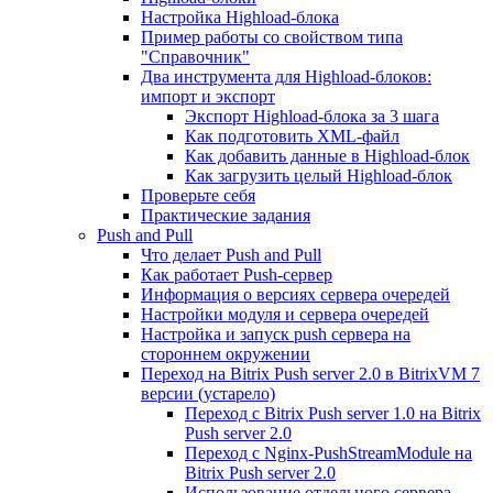
Настройка Highload-блока
Пример работы со свойством типа
"Справочник"
Два инструмента для Highload-блоков:
импорт и экспорт
Экспорт Highload-блока за 3 шага
Как подготовить XML-файл
Как добавить данные в Highload-блок
Как загрузить целый Highload-блок
Проверьте себя
Практические задания
Push and Pull
Что делает Push and Pull
Как работает Push-сервер
Информация о версиях сервера очередей
Настройки модуля и сервера очередей
Настройка и запуск push сервера на
стороннем окружении
Переход на Bitrix Push server 2.0 в BitrixVM 7
версии (устарело)
Переход с Bitrix Push server 1.0 на Bitrix
Push server 2.0
Переход с Nginx-PushStreamModule на
Bitrix Push server 2.0
Использование отдельного сервера