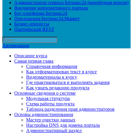
Администратор сервиса Битрикс24 (коробочная версия)
Внедрение корпоративного портала
Бот платформа Битрикс24
Приложения Битрикс24.Маркет
Бизнес-процессы
Партнёрский REST
Авторизация
Описание курса
Самая первая глава
Справочная информация
Как отформатирован текст в курсе
Видеоматериалы к курсу
Где практиковаться и выполнять задания
Как узнать редакцию продукта
Основные сведения о системе
Модульная структура
Схема работы продукта
Таблица разделения прав администраторов
Основы администрирования
Мастер очистки данных
Настройка DNS для домена портала
Административный раздел