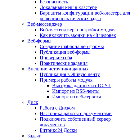
Безопасность
Локальный кеш в кластере
Варианты конфигурации веб-кластера для
решения практических задач
Веб-мессенджер
Веб-мессенджер: настройки модуля
Как включить звонки на 48 человек
Веб-формы
Создание шаблона веб-формы
Публикация веб-формы
Проверьте себя
Практические задания
Внешние источники данных
Публикация в Живую ленту
Примеры работы модуля
Выгрузка данных из 1С:УТ
Импорт из RSS-ленты
Импорт из веб-сервиса
Диск
Работа с Диском
Настройка работы с документами
Подключить собственный сервер
документов
Битрикс24 Доски
Задачи