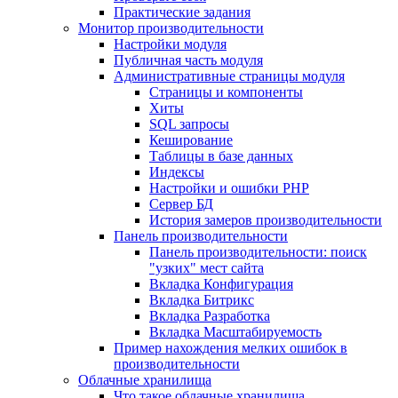
Практические задания
Монитор производительности
Настройки модуля
Публичная часть модуля
Административные страницы модуля
Страницы и компоненты
Хиты
SQL запросы
Кеширование
Таблицы в базе данных
Индексы
Настройки и ошибки PHP
Сервер БД
История замеров производительности
Панель производительности
Панель производительности: поиск
"узких" мест сайта
Вкладка Конфигурация
Вкладка Битрикс
Вкладка Разработка
Вкладка Масштабируемость
Пример нахождения мелких ошибок в
производительности
Облачные хранилища
Что такое облачные хранилища