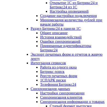
Открытие 1С из Битрикс24 и
Битрикс24 из 1С
Настройка оповещений
Создание настройки подключения
Минимизация количества дублей при
начале работы
Раздел Битрикс24 в панели 1С
Общее описание
История взаимодействий
Ошибки синхронизаций
Привязанные идентификаторы
Битрикс24
Экспорт печатных форм и отчетов в живую
ленту
Интеграция сервисов
Работа из одного окна
Битрикс поиск
Реестр печатных форм
1СПАРК риски
Телефония Битрикс24
Синхронизация данных
Настройки синхронизации
Синхронизация клиентов
Синхронизация информации о товарах
Старый формат выгрузки