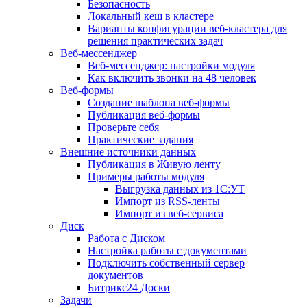
Безопасность
Локальный кеш в кластере
Варианты конфигурации веб-кластера для
решения практических задач
Веб-мессенджер
Веб-мессенджер: настройки модуля
Как включить звонки на 48 человек
Веб-формы
Создание шаблона веб-формы
Публикация веб-формы
Проверьте себя
Практические задания
Внешние источники данных
Публикация в Живую ленту
Примеры работы модуля
Выгрузка данных из 1С:УТ
Импорт из RSS-ленты
Импорт из веб-сервиса
Диск
Работа с Диском
Настройка работы с документами
Подключить собственный сервер
документов
Битрикс24 Доски
Задачи