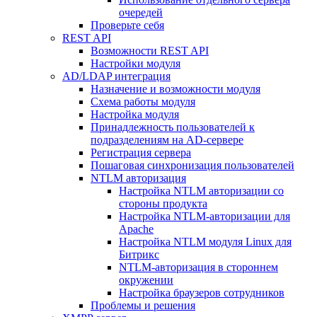
очередей
Проверьте себя
REST API
Возможности REST API
Настройки модуля
AD/LDAP интеграция
Назначение и возможности модуля
Схема работы модуля
Настройка модуля
Принадлежность пользователей к
подразделениям на AD-сервере
Регистрация сервера
Пошаговая синхронизация пользователей
NTLM авторизация
Настройка NTLM авторизации со
стороны продукта
Настройка NTLM-авторизации для
Apache
Настройка NTLM модуля Linux для
Битрикс
NTLM-авторизация в стороннем
окружении
Настройка браузеров сотрудников
Проблемы и решения