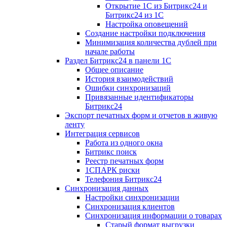
Открытие 1С из Битрикс24 и
Битрикс24 из 1С
Настройка оповещений
Создание настройки подключения
Минимизация количества дублей при
начале работы
Раздел Битрикс24 в панели 1С
Общее описание
История взаимодействий
Ошибки синхронизаций
Привязанные идентификаторы
Битрикс24
Экспорт печатных форм и отчетов в живую
ленту
Интеграция сервисов
Работа из одного окна
Битрикс поиск
Реестр печатных форм
1СПАРК риски
Телефония Битрикс24
Синхронизация данных
Настройки синхронизации
Синхронизация клиентов
Синхронизация информации о товарах
Старый формат выгрузки