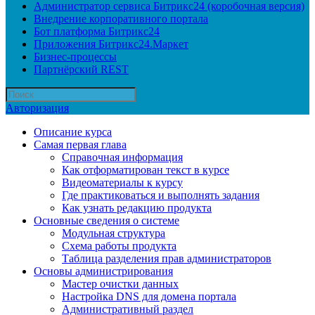
Администратор сервиса Битрикс24 (коробочная версия)
Внедрение корпоративного портала
Бот платформа Битрикс24
Приложения Битрикс24.Маркет
Бизнес-процессы
Партнёрский REST
Авторизация
Описание курса
Самая первая глава
Справочная информация
Как отформатирован текст в курсе
Видеоматериалы к курсу
Где практиковаться и выполнять задания
Как узнать редакцию продукта
Основные сведения о системе
Модульная структура
Схема работы продукта
Таблица разделения прав администраторов
Основы администрирования
Мастер очистки данных
Настройка DNS для домена портала
Административный раздел