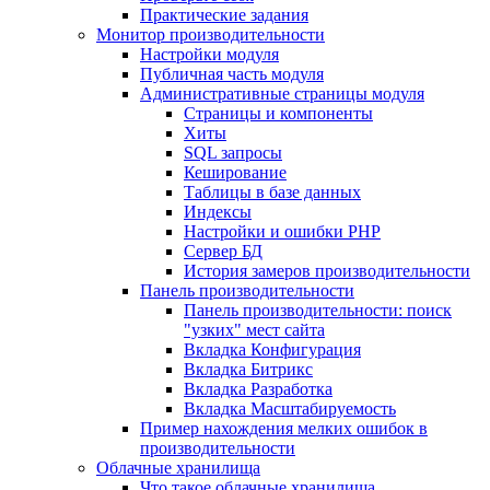
Практические задания
Монитор производительности
Настройки модуля
Публичная часть модуля
Административные страницы модуля
Страницы и компоненты
Хиты
SQL запросы
Кеширование
Таблицы в базе данных
Индексы
Настройки и ошибки PHP
Сервер БД
История замеров производительности
Панель производительности
Панель производительности: поиск
"узких" мест сайта
Вкладка Конфигурация
Вкладка Битрикс
Вкладка Разработка
Вкладка Масштабируемость
Пример нахождения мелких ошибок в
производительности
Облачные хранилища
Что такое облачные хранилища