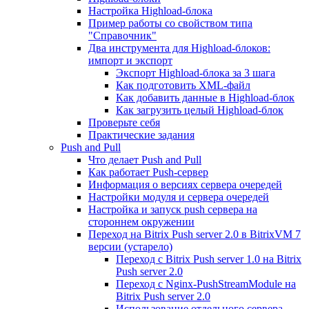
Настройка Highload-блока
Пример работы со свойством типа
"Справочник"
Два инструмента для Highload-блоков:
импорт и экспорт
Экспорт Highload-блока за 3 шага
Как подготовить XML-файл
Как добавить данные в Highload-блок
Как загрузить целый Highload-блок
Проверьте себя
Практические задания
Push and Pull
Что делает Push and Pull
Как работает Push-сервер
Информация о версиях сервера очередей
Настройки модуля и сервера очередей
Настройка и запуск push сервера на
стороннем окружении
Переход на Bitrix Push server 2.0 в BitrixVM 7
версии (устарело)
Переход с Bitrix Push server 1.0 на Bitrix
Push server 2.0
Переход с Nginx-PushStreamModule на
Bitrix Push server 2.0
Использование отдельного сервера