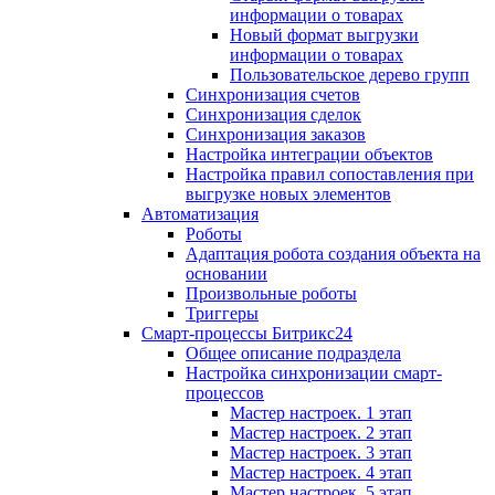
информации о товарах
Новый формат выгрузки
информации о товарах
Пользовательское дерево групп
Синхронизация счетов
Синхронизация сделок
Синхронизация заказов
Настройка интеграции объектов
Настройка правил сопоставления при
выгрузке новых элементов
Автоматизация
Роботы
Адаптация робота создания объекта на
основании
Произвольные роботы
Триггеры
Смарт-процессы Битрикс24
Общее описание подраздела
Настройка синхронизации смарт-
процессов
Мастер настроек. 1 этап
Мастер настроек. 2 этап
Мастер настроек. 3 этап
Мастер настроек. 4 этап
Мастер настроек. 5 этап