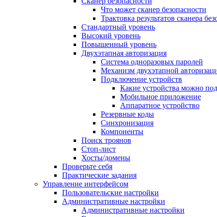
Сканер безопасности
Что может сканер безопасности
Трактовка результатов сканера бе
Стандартный уровень
Высокий уровень
Повышенный уровень
Двухэтапная авторизация
Система одноразовых паролей
Механизм двухэтапной авторизац
Подключение устройств
Какие устройства можно по
Мобильное приложение
Аппаратное устройство
Резервные коды
Синхронизация
Компоненты
Поиск троянов
Стоп-лист
Хосты/домены
Проверьте себя
Практические задания
Управление интерфейсом
Пользовательские настройки
Административные настройки
Административные настройки