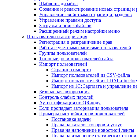
Шаблоны дизайна
Создание и редактирование новых страниц и 
Управление свойствами страниц и разделов
Управление правами доступа
Загрузка и поиск файлов
Расширенный режим настройки меню
Пользователи и авторизация
Регистрация и разграничение прав
Работа с учетными записями пользователей
Группы пользователей
Типовые роли пользователей сайта
Импорт пользователей
Страница импорта
Импорт пользователей из CSV-файла
Импорт пользователей из LDAP-director
Импорт из 1С: Зарплата и управление п
Безопасная авторизация
Контроль слабых паролей
Аутентификация по QR-коду
Если пропадает авторизация пользователя
Примеры настройки прав пользователей
Постановка задачи
Права на каталог товаров и услуг
Права на наполнение новостной ленты
Права на изменение статических страни