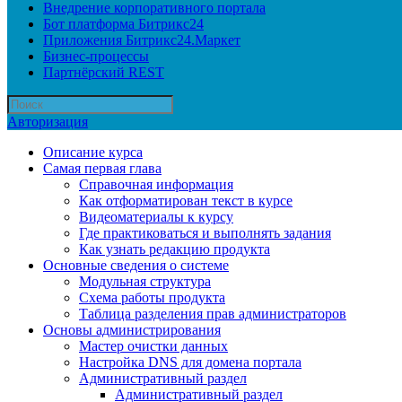
Внедрение корпоративного портала
Бот платформа Битрикс24
Приложения Битрикс24.Маркет
Бизнес-процессы
Партнёрский REST
Авторизация
Описание курса
Самая первая глава
Справочная информация
Как отформатирован текст в курсе
Видеоматериалы к курсу
Где практиковаться и выполнять задания
Как узнать редакцию продукта
Основные сведения о системе
Модульная структура
Схема работы продукта
Таблица разделения прав администраторов
Основы администрирования
Мастер очистки данных
Настройка DNS для домена портала
Административный раздел
Административный раздел