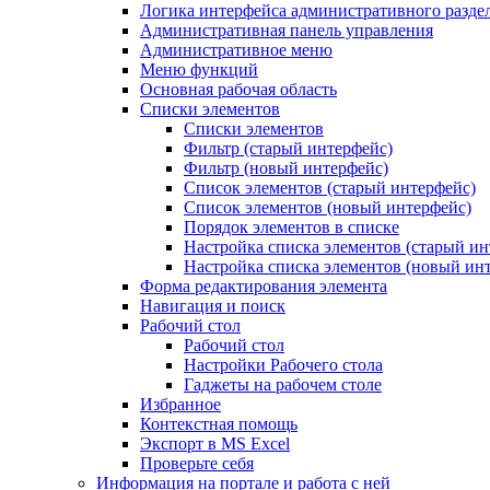
Логика интерфейса административного разде
Административная панель управления
Административное меню
Меню функций
Основная рабочая область
Списки элементов
Списки элементов
Фильтр (старый интерфейс)
Фильтр (новый интерфейс)
Список элементов (старый интерфейс)
Список элементов (новый интерфейс)
Порядок элементов в списке
Настройка списка элементов (старый ин
Настройка списка элементов (новый ин
Форма редактирования элемента
Навигация и поиск
Рабочий стол
Рабочий стол
Настройки Рабочего стола
Гаджеты на рабочем столе
Избранное
Контекстная помощь
Экспорт в MS Excel
Проверьте себя
Информация на портале и работа с ней