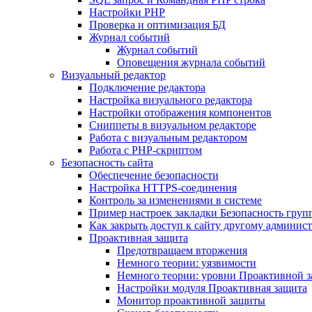
Настройки PHP
Проверка и оптимизация БД
Журнал событий
Журнал событий
Оповещения журнала событий
Визуальный редактор
Подключение редактора
Настройка визуального редактора
Настройки отображения компонентов
Сниппеты в визуальном редакторе
Работа с визуальным редактором
Работа с PHP-скриптом
Безопасность сайта
Обеспечение безопасности
Настройка HTTPS-соединения
Контроль за изменениями в системе
Пример настроек закладки Безопасность груп
Как закрыть доступ к сайту другому админис
Проактивная защита
Предотвращаем вторжения
Немного теории: уязвимости
Немного теории: уровни Проактивной 
Настройки модуля Проактивная защита
Монитор проактивной защиты