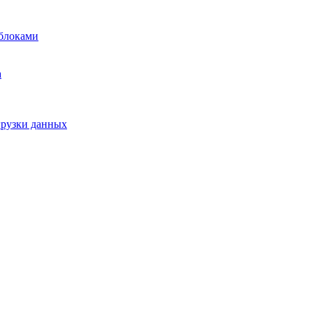
блоками
а
грузки данных