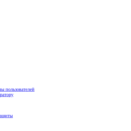
пы пользователей
тратору
защиты