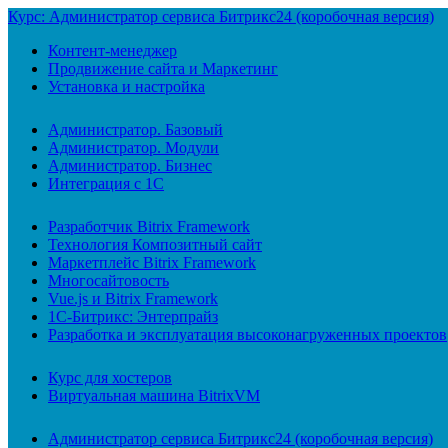
Курс: Администратор сервиса Битрикс24 (коробочная версия)
Контент-менеджер
Продвижение сайта и Маркетинг
Установка и настройка
Администратор. Базовый
Администратор. Модули
Администратор. Бизнес
Интеграция с 1С
Разработчик Bitrix Framework
Технология Композитный сайт
Маркетплейс Bitrix Framework
Многосайтовость
Vue.js и Bitrix Framework
1С-Битрикс: Энтерпрайз
Разработка и эксплуатация высоконагруженных проектов
Курс для хостеров
Виртуальная машина BitrixVM
Администратор сервиса Битрикс24 (коробочная версия)