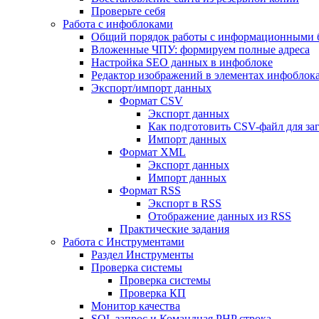
Проверьте себя
Работа с инфоблоками
Общий порядок работы с информационными 
Вложенные ЧПУ: формируем полные адреса
Настройка SEO данных в инфоблоке
Редактор изображений в элементах инфоблок
Экспорт/импорт данных
Формат CSV
Экспорт данных
Как подготовить CSV-файл для за
Импорт данных
Формат XML
Экспорт данных
Импорт данных
Формат RSS
Экспорт в RSS
Отображение данных из RSS
Практические задания
Работа с Инструментами
Раздел Инструменты
Проверка системы
Проверка системы
Проверка КП
Монитор качества
SQL запрос и Командная PHP строка