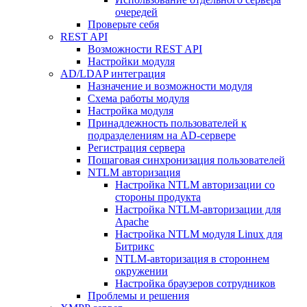
очередей
Проверьте себя
REST API
Возможности REST API
Настройки модуля
AD/LDAP интеграция
Назначение и возможности модуля
Схема работы модуля
Настройка модуля
Принадлежность пользователей к
подразделениям на AD-сервере
Регистрация сервера
Пошаговая синхронизация пользователей
NTLM авторизация
Настройка NTLM авторизации со
стороны продукта
Настройка NTLM-авторизации для
Apache
Настройка NTLM модуля Linux для
Битрикс
NTLM-авторизация в стороннем
окружении
Настройка браузеров сотрудников
Проблемы и решения