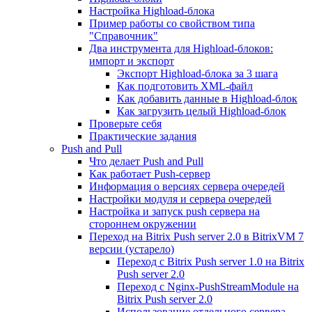
Настройка Highload-блока
Пример работы со свойством типа
"Справочник"
Два инструмента для Highload-блоков:
импорт и экспорт
Экспорт Highload-блока за 3 шага
Как подготовить XML-файл
Как добавить данные в Highload-блок
Как загрузить целый Highload-блок
Проверьте себя
Практические задания
Push and Pull
Что делает Push and Pull
Как работает Push-сервер
Информация о версиях сервера очередей
Настройки модуля и сервера очередей
Настройка и запуск push сервера на
стороннем окружении
Переход на Bitrix Push server 2.0 в BitrixVM 7
версии (устарело)
Переход с Bitrix Push server 1.0 на Bitrix
Push server 2.0
Переход с Nginx-PushStreamModule на
Bitrix Push server 2.0
Использование отдельного сервера