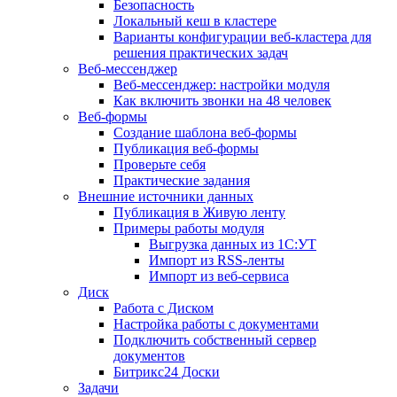
Безопасность
Локальный кеш в кластере
Варианты конфигурации веб-кластера для
решения практических задач
Веб-мессенджер
Веб-мессенджер: настройки модуля
Как включить звонки на 48 человек
Веб-формы
Создание шаблона веб-формы
Публикация веб-формы
Проверьте себя
Практические задания
Внешние источники данных
Публикация в Живую ленту
Примеры работы модуля
Выгрузка данных из 1С:УТ
Импорт из RSS-ленты
Импорт из веб-сервиса
Диск
Работа с Диском
Настройка работы с документами
Подключить собственный сервер
документов
Битрикс24 Доски
Задачи