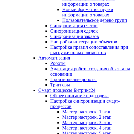
информации о товарах
Новый формат выгрузки
информации о товарах
Пользовательское дерево групп
Синхронизация счетов
Синхронизация сделок
Синхронизация заказов
Настройка интеграции объектов
Настройка правил сопоставления при
выгрузке новых элементов
Автоматизация
Роботы
Адаптация робота создания объекта на
основании
Произвольные роботы
Триггеры
Смарт-процессы Битрикс24
Общее описание подраздела
Настройка синхронизации смарт-
процессов
Мастер настроек. 1 этап
Мастер настроек. 2 этап
Мастер настроек. 3 этап
Мастер настроек. 4 этап
Мастер настроек. 5 этап