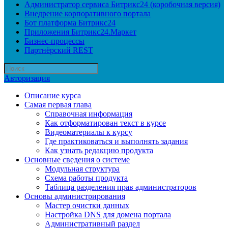
Администратор сервиса Битрикс24 (коробочная версия)
Внедрение корпоративного портала
Бот платформа Битрикс24
Приложения Битрикс24.Маркет
Бизнес-процессы
Партнёрский REST
Авторизация
Описание курса
Самая первая глава
Справочная информация
Как отформатирован текст в курсе
Видеоматериалы к курсу
Где практиковаться и выполнять задания
Как узнать редакцию продукта
Основные сведения о системе
Модульная структура
Схема работы продукта
Таблица разделения прав администраторов
Основы администрирования
Мастер очистки данных
Настройка DNS для домена портала
Административный раздел