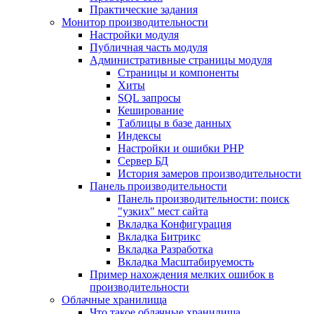
Практические задания
Монитор производительности
Настройки модуля
Публичная часть модуля
Административные страницы модуля
Страницы и компоненты
Хиты
SQL запросы
Кеширование
Таблицы в базе данных
Индексы
Настройки и ошибки PHP
Сервер БД
История замеров производительности
Панель производительности
Панель производительности: поиск
"узких" мест сайта
Вкладка Конфигурация
Вкладка Битрикс
Вкладка Разработка
Вкладка Масштабируемость
Пример нахождения мелких ошибок в
производительности
Облачные хранилища
Что такое облачные хранилища