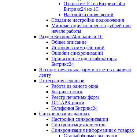
Открытие 1С из Битрикс24 и
Битрикс24 из 1С
Настройка оповещений
Создание настройки подключения
Минимизация количества дублей при
начале работы
Раздел Битрикс24 в панели 1С
Общее описание
История взаимодействий
Ошибки синхронизаций
Привязанные идентификаторы
Битрикс24
Экспорт печатных форм и отчетов в живую
ленту
Интеграция сервисов
Работа из одного окна
Битрикс поиск
Реестр печатных форм
1СПАРК риски
Телефония Битрикс24
Синхронизация данных
Настройки синхронизации
Синхронизация клиентов
Синхронизация информации о товарах
Старый формат выгрузки