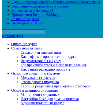
Администратор сервиса Битрикс24 (коробочная версия)
Внедрение корпоративного портала
Бот платформа Битрикс24
Приложения Битрикс24.Маркет
Бизнес-процессы
Партнёрский REST
Авторизация
Описание курса
Самая первая глава
Справочная информация
Как отформатирован текст в курсе
Видеоматериалы к курсу
Где практиковаться и выполнять задания
Как узнать редакцию продукта
Основные сведения о системе
Модульная структура
Схема работы продукта
Таблица разделения прав администраторов
Основы администрирования
Мастер очистки данных
Настройка DNS для домена портала
Административный раздел