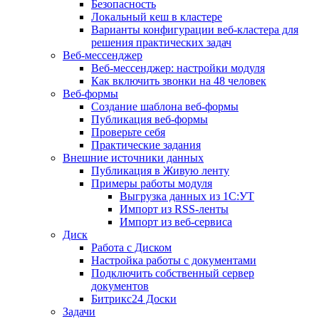
Безопасность
Локальный кеш в кластере
Варианты конфигурации веб-кластера для
решения практических задач
Веб-мессенджер
Веб-мессенджер: настройки модуля
Как включить звонки на 48 человек
Веб-формы
Создание шаблона веб-формы
Публикация веб-формы
Проверьте себя
Практические задания
Внешние источники данных
Публикация в Живую ленту
Примеры работы модуля
Выгрузка данных из 1С:УТ
Импорт из RSS-ленты
Импорт из веб-сервиса
Диск
Работа с Диском
Настройка работы с документами
Подключить собственный сервер
документов
Битрикс24 Доски
Задачи