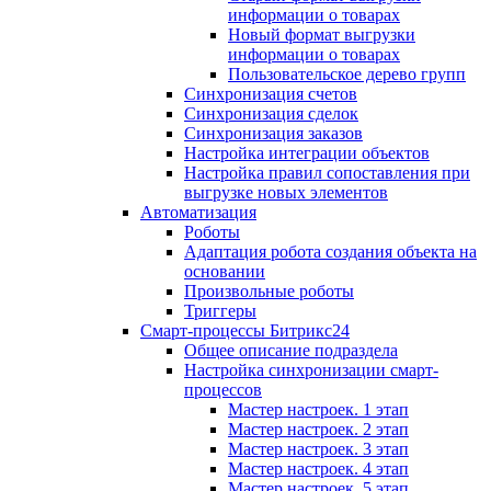
информации о товарах
Новый формат выгрузки
информации о товарах
Пользовательское дерево групп
Синхронизация счетов
Синхронизация сделок
Синхронизация заказов
Настройка интеграции объектов
Настройка правил сопоставления при
выгрузке новых элементов
Автоматизация
Роботы
Адаптация робота создания объекта на
основании
Произвольные роботы
Триггеры
Смарт-процессы Битрикс24
Общее описание подраздела
Настройка синхронизации смарт-
процессов
Мастер настроек. 1 этап
Мастер настроек. 2 этап
Мастер настроек. 3 этап
Мастер настроек. 4 этап
Мастер настроек. 5 этап