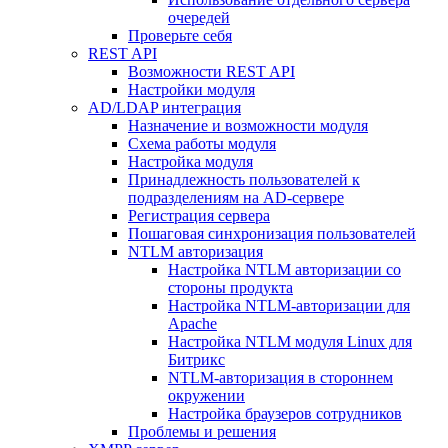
очередей
Проверьте себя
REST API
Возможности REST API
Настройки модуля
AD/LDAP интеграция
Назначение и возможности модуля
Схема работы модуля
Настройка модуля
Принадлежность пользователей к
подразделениям на AD-сервере
Регистрация сервера
Пошаговая синхронизация пользователей
NTLM авторизация
Настройка NTLM авторизации со
стороны продукта
Настройка NTLM-авторизации для
Apache
Настройка NTLM модуля Linux для
Битрикс
NTLM-авторизация в стороннем
окружении
Настройка браузеров сотрудников
Проблемы и решения