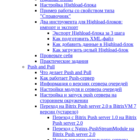
Настройка Highload-блока
Пример работы со свойством типа
"Справочник"
Два инструмента для Highload-блоков:
импорт и экспорт
Экспорт Highload-блока за 3 шага
Как подготовить XML-файл
Как добавить данные в Highload-блок
Как загрузить целый Highload-блок
Проверьте себя
Практические задания
Push and Pull
Что делает Push and Pull
Как работает Push-сервер
Информация о версиях сервера очередей
Настройки модуля и сервера очередей
Настройка и запуск push сервера на
стороннем окружении
Переход на Bitrix Push server 2.0 в BitrixVM 7
версии (устарело)
Переход с Bitrix Push server 1.0 на Bitrix
Push server 2.0
Переход с Nginx-PushStreamModule на
Bitrix Push server 2.0
Использование отдельного сервера