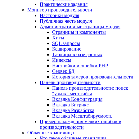
Практические задания
Монитор производительности
Настройки модуля
Публичная часть модуля
Административные страницы модуля
Страницы и компоненты
Хиты
SQL запросы
Кеширование
Таблицы в базе данных
Индексы
Настройки и ошибки PHP
Сервер БД
История замеров производительности
Панель производительности
Панель производительности: поиск
"узких" мест сайта
Вкладка Конфигурация
Вкладка Битрикс
Вкладка Разработка
Вкладка Масштабируемость
Пример нахождения мелких ошибок в
производительности
Облачные хранилища
Что такое облачные хранилища