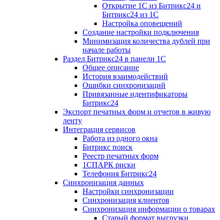
Открытие 1С из Битрикс24 и
Битрикс24 из 1С
Настройка оповещений
Создание настройки подключения
Минимизация количества дублей при
начале работы
Раздел Битрикс24 в панели 1С
Общее описание
История взаимодействий
Ошибки синхронизаций
Привязанные идентификаторы
Битрикс24
Экспорт печатных форм и отчетов в живую
ленту
Интеграция сервисов
Работа из одного окна
Битрикс поиск
Реестр печатных форм
1СПАРК риски
Телефония Битрикс24
Синхронизация данных
Настройки синхронизации
Синхронизация клиентов
Синхронизация информации о товарах
Старый формат выгрузки