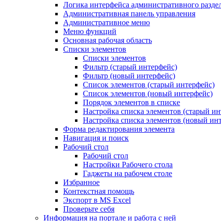
Логика интерфейса административного разде
Административная панель управления
Административное меню
Меню функций
Основная рабочая область
Списки элементов
Списки элементов
Фильтр (старый интерфейс)
Фильтр (новый интерфейс)
Список элементов (старый интерфейс)
Список элементов (новый интерфейс)
Порядок элементов в списке
Настройка списка элементов (старый ин
Настройка списка элементов (новый ин
Форма редактирования элемента
Навигация и поиск
Рабочий стол
Рабочий стол
Настройки Рабочего стола
Гаджеты на рабочем столе
Избранное
Контекстная помощь
Экспорт в MS Excel
Проверьте себя
Информация на портале и работа с ней