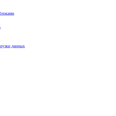
блоками
а
грузки данных