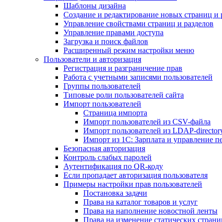
Шаблоны дизайна
Создание и редактирование новых страниц и 
Управление свойствами страниц и разделов
Управление правами доступа
Загрузка и поиск файлов
Расширенный режим настройки меню
Пользователи и авторизация
Регистрация и разграничение прав
Работа с учетными записями пользователей
Группы пользователей
Типовые роли пользователей сайта
Импорт пользователей
Страница импорта
Импорт пользователей из CSV-файла
Импорт пользователей из LDAP-director
Импорт из 1С: Зарплата и управление п
Безопасная авторизация
Контроль слабых паролей
Аутентификация по QR-коду
Если пропадает авторизация пользователя
Примеры настройки прав пользователей
Постановка задачи
Права на каталог товаров и услуг
Права на наполнение новостной ленты
Права на изменение статических страни