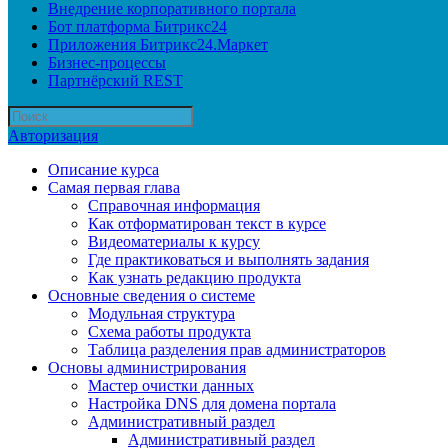
Внедрение корпоративного портала
Бот платформа Битрикс24
Приложения Битрикс24.Маркет
Бизнес-процессы
Партнёрский REST
Авторизация
Описание курса
Самая первая глава
Справочная информация
Как отформатирован текст в курсе
Видеоматериалы к курсу
Где практиковаться и выполнять задания
Как узнать редакцию продукта
Основные сведения о системе
Модульная структура
Схема работы продукта
Таблица разделения прав администраторов
Основы администрирования
Мастер очистки данных
Настройка DNS для домена портала
Административный раздел
Административный раздел