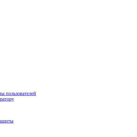
пы пользователей
тратору
защиты