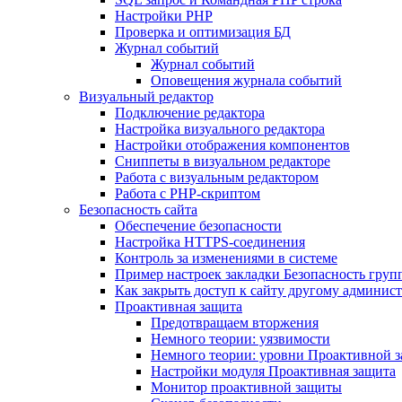
Настройки PHP
Проверка и оптимизация БД
Журнал событий
Журнал событий
Оповещения журнала событий
Визуальный редактор
Подключение редактора
Настройка визуального редактора
Настройки отображения компонентов
Сниппеты в визуальном редакторе
Работа с визуальным редактором
Работа с PHP-скриптом
Безопасность сайта
Обеспечение безопасности
Настройка HTTPS-соединения
Контроль за изменениями в системе
Пример настроек закладки Безопасность груп
Как закрыть доступ к сайту другому админис
Проактивная защита
Предотвращаем вторжения
Немного теории: уязвимости
Немного теории: уровни Проактивной 
Настройки модуля Проактивная защита
Монитор проактивной защиты