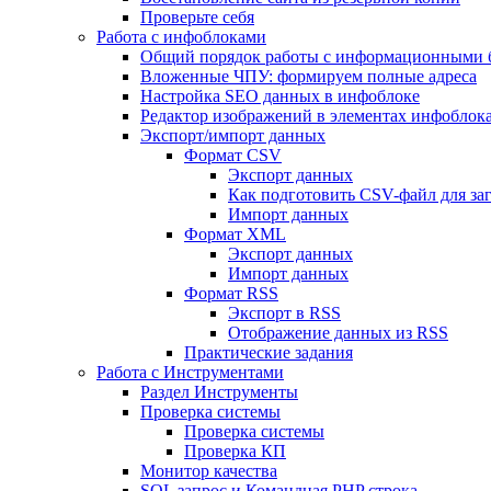
Проверьте себя
Работа с инфоблоками
Общий порядок работы с информационными 
Вложенные ЧПУ: формируем полные адреса
Настройка SEO данных в инфоблоке
Редактор изображений в элементах инфоблок
Экспорт/импорт данных
Формат CSV
Экспорт данных
Как подготовить CSV-файл для за
Импорт данных
Формат XML
Экспорт данных
Импорт данных
Формат RSS
Экспорт в RSS
Отображение данных из RSS
Практические задания
Работа с Инструментами
Раздел Инструменты
Проверка системы
Проверка системы
Проверка КП
Монитор качества
SQL запрос и Командная PHP строка