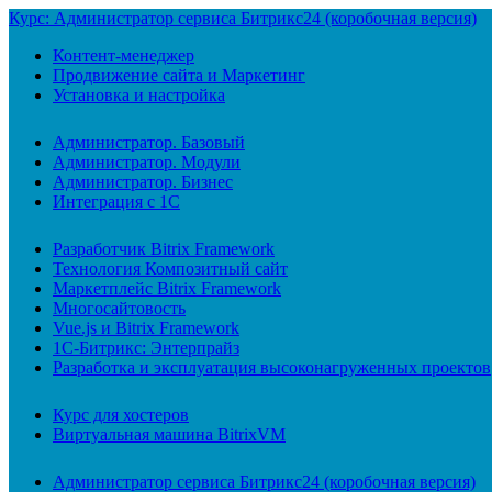
Курс: Администратор сервиса Битрикс24 (коробочная версия)
Контент-менеджер
Продвижение сайта и Маркетинг
Установка и настройка
Администратор. Базовый
Администратор. Модули
Администратор. Бизнес
Интеграция с 1С
Разработчик Bitrix Framework
Технология Композитный сайт
Маркетплейс Bitrix Framework
Многосайтовость
Vue.js и Bitrix Framework
1С-Битрикс: Энтерпрайз
Разработка и эксплуатация высоконагруженных проектов
Курс для хостеров
Виртуальная машина BitrixVM
Администратор сервиса Битрикс24 (коробочная версия)