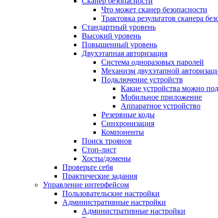
Сканер безопасности
Что может сканер безопасности
Трактовка результатов сканера бе
Стандартный уровень
Высокий уровень
Повышенный уровень
Двухэтапная авторизация
Система одноразовых паролей
Механизм двухэтапной авторизац
Подключение устройств
Какие устройства можно по
Мобильное приложение
Аппаратное устройство
Резервные коды
Синхронизация
Компоненты
Поиск троянов
Стоп-лист
Хосты/домены
Проверьте себя
Практические задания
Управление интерфейсом
Пользовательские настройки
Административные настройки
Административные настройки