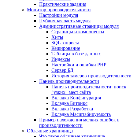
Практические задания
Монитор производительности
Настройки модуля
Публичная часть модуля
Административные страницы модуля
Страницы и компоненты
Хиты
SQL запросы
Кеширование
Таблицы в базе данных
Индексы
Настройки и ошибки PHP
Сервер БД
История замеров производительности
Панель производительности
Панель производительности: поиск
"узких" мест сайта
Вкладка Конфигурация
Вкладка Битрикс
Вкладка Разработка
Вкладка Масштабируемость
Пример нахождения мелких ошибок в
производительности
Облачные хранилища
Что такое облачные хранилища