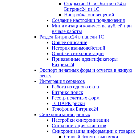
Открытие 1С из Битрикс24 и
Битрикс24 из 1С
Настройка оповещений
Создание настройки подключения
Минимизация количества дублей при
начале работы
Раздел Битрикс24 в панели 1С
Общее описание
История взаимодействий
Ошибки синхронизаций
Привязанные идентификаторы
Битрикс24
Экспорт печатных форм и отчетов в живую
ленту
Интеграция сервисов
Работа из одного окна
Битрикс поиск
Реестр печатных форм
1СПАРК риски
Телефония Битрикс24
Синхронизация данных
Настройки синхронизации
Синхронизация клиентов
Синхронизация информации о товарах
Старый формат выгрузки