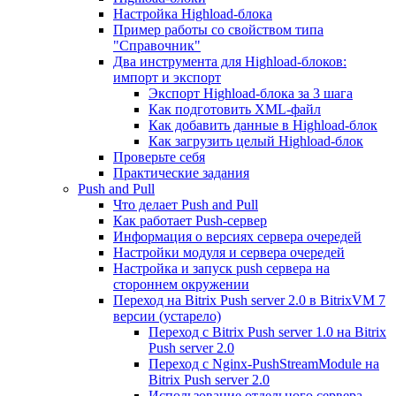
Настройка Highload-блока
Пример работы со свойством типа
"Справочник"
Два инструмента для Highload-блоков:
импорт и экспорт
Экспорт Highload-блока за 3 шага
Как подготовить XML-файл
Как добавить данные в Highload-блок
Как загрузить целый Highload-блок
Проверьте себя
Практические задания
Push and Pull
Что делает Push and Pull
Как работает Push-сервер
Информация о версиях сервера очередей
Настройки модуля и сервера очередей
Настройка и запуск push сервера на
стороннем окружении
Переход на Bitrix Push server 2.0 в BitrixVM 7
версии (устарело)
Переход с Bitrix Push server 1.0 на Bitrix
Push server 2.0
Переход с Nginx-PushStreamModule на
Bitrix Push server 2.0
Использование отдельного сервера