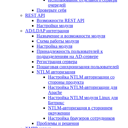
очередей
Проверьте себя
REST API
Возможности REST API
Настройки модуля
AD/LDAP интеграция
Назначение и возможности модуля
Схема работы модуля
Настройка модуля
Принадлежность пользователей к
подразделениям на AD-сервере
Регистрация сервера
Пошаговая синхронизация пользователей
NTLM авторизация
Настройка NTLM авторизации со
стороны продукта
Настройка NTLM-авторизации для
Apache
Настройка NTLM модуля Linux для
Битрикс
NTLM-авторизация в стороннем
окружении
Настройка браузеров сотрудников
Проблемы и решения