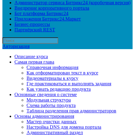
Администратор сервиса Битрикс24 (коробочная версия)
Внедрение корпоративного портала
Бот платформа Битрикс24
Приложения Битрикс24.Маркет
Бизнес-процессы
Партнёрский REST
Авторизация
Описание курса
Самая первая глава
Справочная информация
Как отформатирован текст в курсе
Видеоматериалы к курсу
Где практиковаться и выполнять задания
Как узнать редакцию продукта
Основные сведения о системе
Модульная структура
Схема работы продукта
Таблица разделения прав администраторов
Основы администрирования
Мастер очистки данных
Настройка DNS для домена портала
Административный раздел