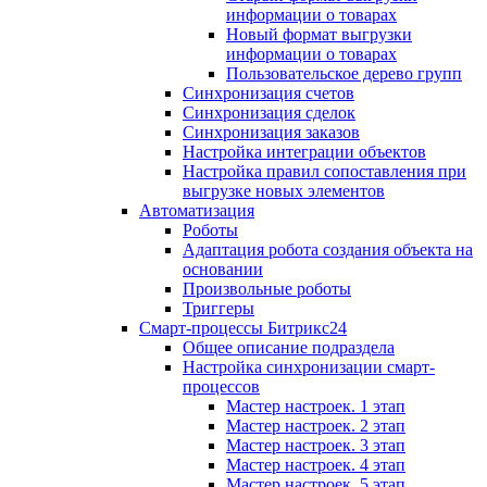
информации о товарах
Новый формат выгрузки
информации о товарах
Пользовательское дерево групп
Синхронизация счетов
Синхронизация сделок
Синхронизация заказов
Настройка интеграции объектов
Настройка правил сопоставления при
выгрузке новых элементов
Автоматизация
Роботы
Адаптация робота создания объекта на
основании
Произвольные роботы
Триггеры
Смарт-процессы Битрикс24
Общее описание подраздела
Настройка синхронизации смарт-
процессов
Мастер настроек. 1 этап
Мастер настроек. 2 этап
Мастер настроек. 3 этап
Мастер настроек. 4 этап
Мастер настроек. 5 этап