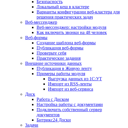
Безопасность
Локальный кеш в кластере
Варианты конфигурации веб-кластера для
решения практических задач
Веб-мессенджер
Веб-мессенджер: настройки модуля
Как включить звонки на 48 человек
Веб-формы
Создание шаблона веб-формы
Публикация веб-формы
Проверьте себя
Практические задания
Внешние источники данных
Публикация в Живую ленту
Примеры работы модуля
Выгрузка данных из 1С:УТ
Импорт из RSS-ленты
Импорт из веб-сервиса
Диск
Работа с Диском
Настройка работы с документами
Подключить собственный сервер
документов
Битрикс24 Доски
Задачи