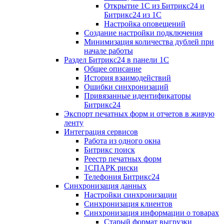
Открытие 1С из Битрикс24 и
Битрикс24 из 1С
Настройка оповещений
Создание настройки подключения
Минимизация количества дублей при
начале работы
Раздел Битрикс24 в панели 1С
Общее описание
История взаимодействий
Ошибки синхронизаций
Привязанные идентификаторы
Битрикс24
Экспорт печатных форм и отчетов в живую
ленту
Интеграция сервисов
Работа из одного окна
Битрикс поиск
Реестр печатных форм
1СПАРК риски
Телефония Битрикс24
Синхронизация данных
Настройки синхронизации
Синхронизация клиентов
Синхронизация информации о товарах
Старый формат выгрузки