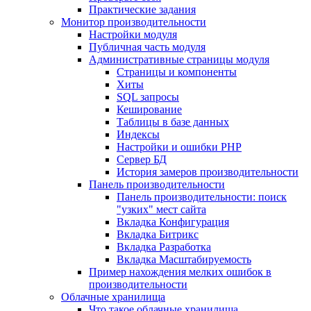
Практические задания
Монитор производительности
Настройки модуля
Публичная часть модуля
Административные страницы модуля
Страницы и компоненты
Хиты
SQL запросы
Кеширование
Таблицы в базе данных
Индексы
Настройки и ошибки PHP
Сервер БД
История замеров производительности
Панель производительности
Панель производительности: поиск
"узких" мест сайта
Вкладка Конфигурация
Вкладка Битрикс
Вкладка Разработка
Вкладка Масштабируемость
Пример нахождения мелких ошибок в
производительности
Облачные хранилища
Что такое облачные хранилища