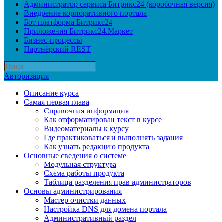
Администратор сервиса Битрикс24 (коробочная версия)
Внедрение корпоративного портала
Бот платформа Битрикс24
Приложения Битрикс24.Маркет
Бизнес-процессы
Партнёрский REST
Авторизация
Описание курса
Самая первая глава
Справочная информация
Как отформатирован текст в курсе
Видеоматериалы к курсу
Где практиковаться и выполнять задания
Как узнать редакцию продукта
Основные сведения о системе
Модульная структура
Схема работы продукта
Таблица разделения прав администраторов
Основы администрирования
Мастер очистки данных
Настройка DNS для домена портала
Административный раздел