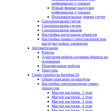
информации о товарах
Новый формат выгрузки
информации о товарах
Пользовательское дерево групп
Синхронизация счетов
Синхронизация сделок
Синхронизация заказов
Настройка интеграции объектов
Настройка правил сопоставления при
выгрузке новых элементов
Автоматизация
Роботы
Адаптация робота создания объекта на
основании
Произвольные роботы
Триггеры
Смарт-процессы Битрикс24
Общее описание подраздела
Настройка синхронизации смарт-
процессов
Мастер настроек. 1 этап
Мастер настроек. 2 этап
Мастер настроек. 3 этап
Мастер настроек. 4 этап
Мастер настроек. 5 этап