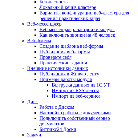
Безопасность
Локальный кеш в кластере
Варианты конфигурации веб-кластера для
решения практических задач
Веб-мессенджер
Веб-мессенджер: настройки модуля
Как включить звонки на 48 человек
Веб-формы
Создание шаблона веб-формы
Публикация веб-формы
Проверьте себя
Практические задания
Внешние источники данных
Публикация в Живую ленту
Примеры работы модуля
Выгрузка данных из 1С:УТ
Импорт из RSS-ленты
Импорт из веб-сервиса
Диск
Работа с Диском
Настройка работы с документами
Подключить собственный сервер
документов
Битрикс24 Доски
Задачи