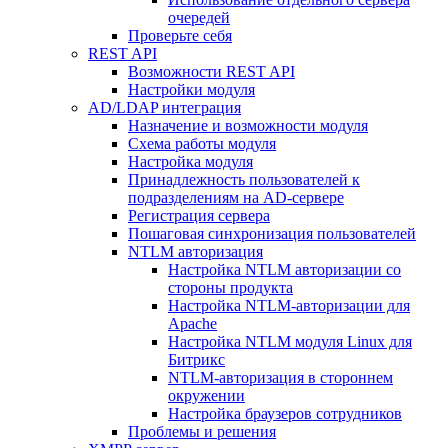
очередей
Проверьте себя
REST API
Возможности REST API
Настройки модуля
AD/LDAP интеграция
Назначение и возможности модуля
Схема работы модуля
Настройка модуля
Принадлежность пользователей к
подразделениям на AD-сервере
Регистрация сервера
Пошаговая синхронизация пользователей
NTLM авторизация
Настройка NTLM авторизации со
стороны продукта
Настройка NTLM-авторизации для
Apache
Настройка NTLM модуля Linux для
Битрикс
NTLM-авторизация в стороннем
окружении
Настройка браузеров сотрудников
Проблемы и решения