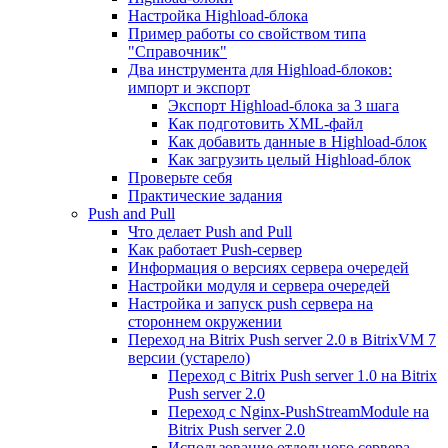
Настройка Highload-блока
Пример работы со свойством типа
"Справочник"
Два инструмента для Highload-блоков:
импорт и экспорт
Экспорт Highload-блока за 3 шага
Как подготовить XML-файл
Как добавить данные в Highload-блок
Как загрузить целый Highload-блок
Проверьте себя
Практические задания
Push and Pull
Что делает Push and Pull
Как работает Push-сервер
Информация о версиях сервера очередей
Настройки модуля и сервера очередей
Настройка и запуск push сервера на
стороннем окружении
Переход на Bitrix Push server 2.0 в BitrixVM 7
версии (устарело)
Переход с Bitrix Push server 1.0 на Bitrix
Push server 2.0
Переход с Nginx-PushStreamModule на
Bitrix Push server 2.0
Использование отдельного сервера