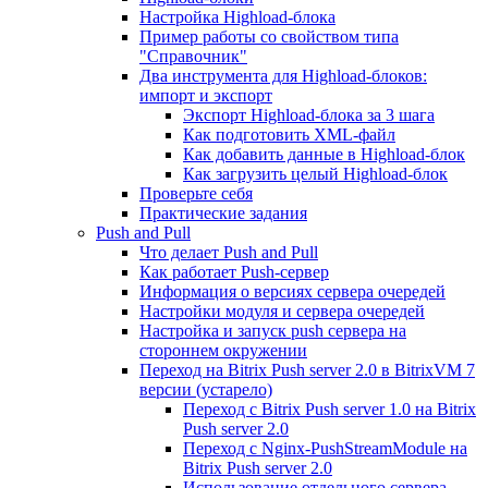
Настройка Highload-блока
Пример работы со свойством типа
"Справочник"
Два инструмента для Highload-блоков:
импорт и экспорт
Экспорт Highload-блока за 3 шага
Как подготовить XML-файл
Как добавить данные в Highload-блок
Как загрузить целый Highload-блок
Проверьте себя
Практические задания
Push and Pull
Что делает Push and Pull
Как работает Push-сервер
Информация о версиях сервера очередей
Настройки модуля и сервера очередей
Настройка и запуск push сервера на
стороннем окружении
Переход на Bitrix Push server 2.0 в BitrixVM 7
версии (устарело)
Переход с Bitrix Push server 1.0 на Bitrix
Push server 2.0
Переход с Nginx-PushStreamModule на
Bitrix Push server 2.0
Использование отдельного сервера