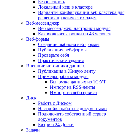
Безопасность
Локальный кеш в кластере
Варианты конфигурации веб-кластера для
решения практических задач
Веб-мессенджер
Веб-мессенджер: настройки модуля
Как включить звонки на 48 человек
Веб-формы
Создание шаблона веб-формы
Публикация веб-формы
Проверьте себя
Практические задания
Внешние источники данных
Публикация в Живую ленту
Примеры работы модуля
Выгрузка данных из 1С:УТ
Импорт из RSS-ленты
Импорт из веб-сервиса
Диск
Работа с Диском
Настройка работы с документами
Подключить собственный сервер
документов
Битрикс24 Доски
Задачи