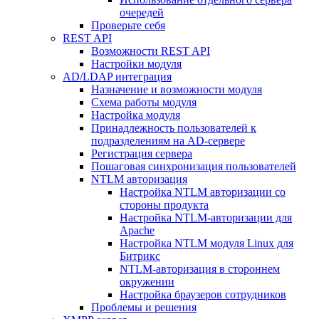
очередей
Проверьте себя
REST API
Возможности REST API
Настройки модуля
AD/LDAP интеграция
Назначение и возможности модуля
Схема работы модуля
Настройка модуля
Принадлежность пользователей к
подразделениям на AD-сервере
Регистрация сервера
Пошаговая синхронизация пользователей
NTLM авторизация
Настройка NTLM авторизации со
стороны продукта
Настройка NTLM-авторизации для
Apache
Настройка NTLM модуля Linux для
Битрикс
NTLM-авторизация в стороннем
окружении
Настройка браузеров сотрудников
Проблемы и решения