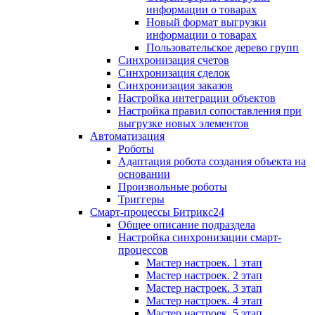
информации о товарах
Новый формат выгрузки
информации о товарах
Пользовательское дерево групп
Синхронизация счетов
Синхронизация сделок
Синхронизация заказов
Настройка интеграции объектов
Настройка правил сопоставления при
выгрузке новых элементов
Автоматизация
Роботы
Адаптация робота создания объекта на
основании
Произвольные роботы
Триггеры
Смарт-процессы Битрикс24
Общее описание подраздела
Настройка синхронизации смарт-
процессов
Мастер настроек. 1 этап
Мастер настроек. 2 этап
Мастер настроек. 3 этап
Мастер настроек. 4 этап
Мастер настроек. 5 этап