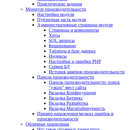
Практические задания
Монитор производительности
Настройки модуля
Публичная часть модуля
Административные страницы модуля
Страницы и компоненты
Хиты
SQL запросы
Кеширование
Таблицы в базе данных
Индексы
Настройки и ошибки PHP
Сервер БД
История замеров производительности
Панель производительности
Панель производительности: поиск
"узких" мест сайта
Вкладка Конфигурация
Вкладка Битрикс
Вкладка Разработка
Вкладка Масштабируемость
Пример нахождения мелких ошибок в
производительности
Облачные хранилища
Что такое облачные хранилища