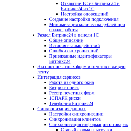
Открытие 1С из Битрикс24 и
Битрикс24 из 1С
Настройка оповещений
Создание настройки подключения
Минимизация количества дублей при
начале работы
Раздел Битрикс24 в панели 1С
Общее описание
История взаимодействий
Ошибки синхронизаций
Привязанные идентификаторы
Битрикс24
Экспорт печатных форм и отчетов в живую
ленту
Интеграция сервисов
Работа из одного окна
Битрикс поиск
Реестр печатных форм
1СПАРК риски
Телефония Битрикс24
Синхронизация данных
Настройки синхронизации
Синхронизация клиентов
Синхронизация информации о товарах
Старый формат выгрузки