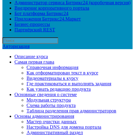
Администратор сервиса Битрикс24 (коробочная версия)
Внедрение корпоративного портала
Бот платформа Битрикс24
Приложения Битрикс24.Маркет
Бизнес-процессы
Партнёрский REST
Авторизация
Описание курса
Самая первая глава
Справочная информация
Как отформатирован текст в курсе
Видеоматериалы к курсу
Где практиковаться и выполнять задания
Как узнать редакцию продукта
Основные сведения о системе
Модульная структура
Схема работы продукта
Таблица разделения прав администраторов
Основы администрирования
Мастер очистки данных
Настройка DNS для домена портала
Административный раздел