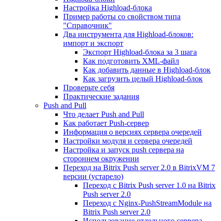
Настройка Highload-блока
Пример работы со свойством типа
"Справочник"
Два инструмента для Highload-блоков:
импорт и экспорт
Экспорт Highload-блока за 3 шага
Как подготовить XML-файл
Как добавить данные в Highload-блок
Как загрузить целый Highload-блок
Проверьте себя
Практические задания
Push and Pull
Что делает Push and Pull
Как работает Push-сервер
Информация о версиях сервера очередей
Настройки модуля и сервера очередей
Настройка и запуск push сервера на
стороннем окружении
Переход на Bitrix Push server 2.0 в BitrixVM 7
версии (устарело)
Переход с Bitrix Push server 1.0 на Bitrix
Push server 2.0
Переход с Nginx-PushStreamModule на
Bitrix Push server 2.0
Использование отдельного сервера