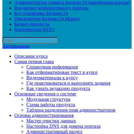
Администратор сервиса Битрикс24 (коробочная версия)
Внедрение корпоративного портала
Бот платформа Битрикс24
Приложения Битрикс24.Маркет
Бизнес-процессы
Партнёрский REST
Авторизация
Описание курса
Самая первая глава
Справочная информация
Как отформатирован текст в курсе
Видеоматериалы к курсу
Где практиковаться и выполнять задания
Как узнать редакцию продукта
Основные сведения о системе
Модульная структура
Схема работы продукта
Таблица разделения прав администраторов
Основы администрирования
Мастер очистки данных
Настройка DNS для домена портала
Административный раздел