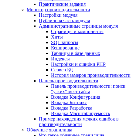
Практические задания
Монитор производительности
Настройки модуля
Публичная часть модуля
Административные страницы модуля
Страницы и компоненты
Хиты
SQL запросы
Кеширование
Таблицы в базе данных
Индексы
Настройки и ошибки PHP
Сервер БД
История замеров производительности
Панель производительности
Панель производительности: поиск
"узких" мест сайта
Вкладка Конфигурация
Вкладка Битрикс
Вкладка Разработка
Вкладка Масштабируемость
Пример нахождения мелких ошибок в
производительности
Облачные хранилища
Что такое облачные хранилища