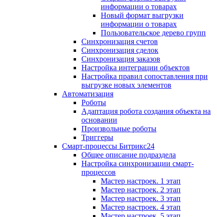
информации о товарах
Новый формат выгрузки
информации о товарах
Пользовательское дерево групп
Синхронизация счетов
Синхронизация сделок
Синхронизация заказов
Настройка интеграции объектов
Настройка правил сопоставления при
выгрузке новых элементов
Автоматизация
Роботы
Адаптация робота создания объекта на
основании
Произвольные роботы
Триггеры
Смарт-процессы Битрикс24
Общее описание подраздела
Настройка синхронизации смарт-
процессов
Мастер настроек. 1 этап
Мастер настроек. 2 этап
Мастер настроек. 3 этап
Мастер настроек. 4 этап
Мастер настроек. 5 этап