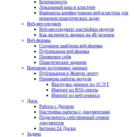
Безопасность
Локальный кеш в кластере
Варианты конфигурации веб-кластера для
решения практических задач
Веб-мессенджер
Веб-мессенджер: настройки модуля
Как включить звонки на 48 человек
Веб-формы
Создание шаблона веб-формы
Публикация веб-формы
Проверьте себя
Практические задания
Внешние источники данных
Публикация в Живую ленту
Примеры работы модуля
Выгрузка данных из 1С:УТ
Импорт из RSS-ленты
Импорт из веб-сервиса
Диск
Работа с Диском
Настройка работы с документами
Подключить собственный сервер
документов
Битрикс24 Доски
Задачи