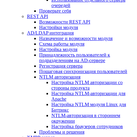
очередей
Проверьте себя
REST API
Возможности REST API
Настройки модуля
AD/LDAP интеграция
Назначение и возможности модуля
Схема работы модуля
Настройка модуля
Принадлежность пользователей к
подразделениям на AD-сервере
Регистрация сервера
Пошаговая синхронизация пользователей
NTLM авторизация
Настройка NTLM авторизации со
стороны продукта
Настройка NTLM-авторизации для
Apache
Настройка NTLM модуля Linux для
Битрикс
NTLM-авторизация в стороннем
окружении
Настройка браузеров сотрудников
Проблемы и решения