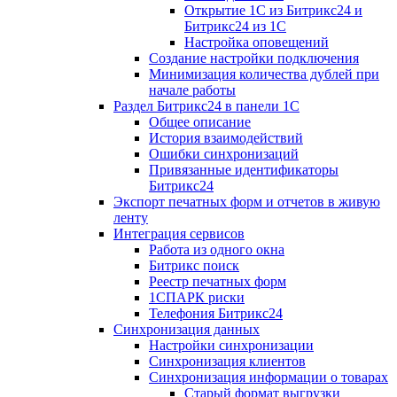
Открытие 1С из Битрикс24 и
Битрикс24 из 1С
Настройка оповещений
Создание настройки подключения
Минимизация количества дублей при
начале работы
Раздел Битрикс24 в панели 1С
Общее описание
История взаимодействий
Ошибки синхронизаций
Привязанные идентификаторы
Битрикс24
Экспорт печатных форм и отчетов в живую
ленту
Интеграция сервисов
Работа из одного окна
Битрикс поиск
Реестр печатных форм
1СПАРК риски
Телефония Битрикс24
Синхронизация данных
Настройки синхронизации
Синхронизация клиентов
Синхронизация информации о товарах
Старый формат выгрузки