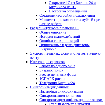
Открытие 1С из Битрикс24 и
Битрикс24 из 1С
Настройка оповещений
Создание настройки подключения
Минимизация количества дублей при
начале работы
Раздел Битрикс24 в панели 1С
Общее описание
История взаимодействий
Ошибки синхронизаций
Привязанные идентификаторы
Битрикс24
Экспорт печатных форм и отчетов в живую
ленту
Интеграция сервисов
Работа из одного окна
Битрикс поиск
Реестр печатных форм
1СПАРК риски
Телефония Битрикс24
Синхронизация данных
Настройки синхронизации
Синхронизация клиентов
Синхронизация информации о товарах
Старый формат выгрузки