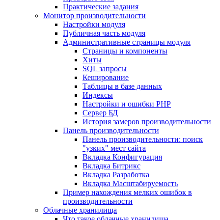
Практические задания
Монитор производительности
Настройки модуля
Публичная часть модуля
Административные страницы модуля
Страницы и компоненты
Хиты
SQL запросы
Кеширование
Таблицы в базе данных
Индексы
Настройки и ошибки PHP
Сервер БД
История замеров производительности
Панель производительности
Панель производительности: поиск
"узких" мест сайта
Вкладка Конфигурация
Вкладка Битрикс
Вкладка Разработка
Вкладка Масштабируемость
Пример нахождения мелких ошибок в
производительности
Облачные хранилища
Что такое облачные хранилища