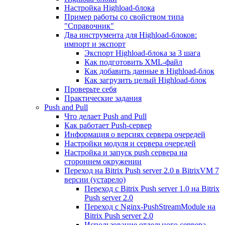
Настройка Highload-блока
Пример работы со свойством типа
"Справочник"
Два инструмента для Highload-блоков:
импорт и экспорт
Экспорт Highload-блока за 3 шага
Как подготовить XML-файл
Как добавить данные в Highload-блок
Как загрузить целый Highload-блок
Проверьте себя
Практические задания
Push and Pull
Что делает Push and Pull
Как работает Push-сервер
Информация о версиях сервера очередей
Настройки модуля и сервера очередей
Настройка и запуск push сервера на
стороннем окружении
Переход на Bitrix Push server 2.0 в BitrixVM 7
версии (устарело)
Переход с Bitrix Push server 1.0 на Bitrix
Push server 2.0
Переход с Nginx-PushStreamModule на
Bitrix Push server 2.0
Использование отдельного сервера