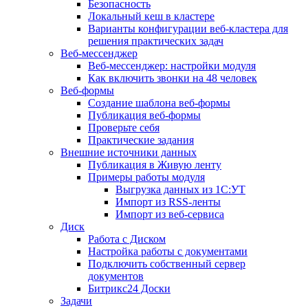
Безопасность
Локальный кеш в кластере
Варианты конфигурации веб-кластера для
решения практических задач
Веб-мессенджер
Веб-мессенджер: настройки модуля
Как включить звонки на 48 человек
Веб-формы
Создание шаблона веб-формы
Публикация веб-формы
Проверьте себя
Практические задания
Внешние источники данных
Публикация в Живую ленту
Примеры работы модуля
Выгрузка данных из 1С:УТ
Импорт из RSS-ленты
Импорт из веб-сервиса
Диск
Работа с Диском
Настройка работы с документами
Подключить собственный сервер
документов
Битрикс24 Доски
Задачи