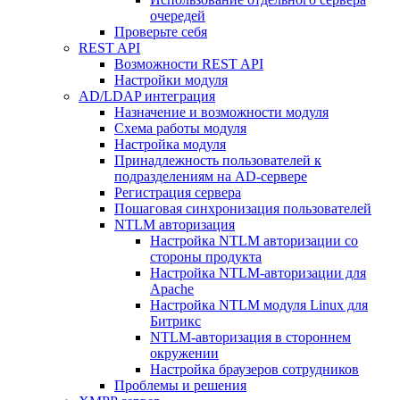
очередей
Проверьте себя
REST API
Возможности REST API
Настройки модуля
AD/LDAP интеграция
Назначение и возможности модуля
Схема работы модуля
Настройка модуля
Принадлежность пользователей к
подразделениям на AD-сервере
Регистрация сервера
Пошаговая синхронизация пользователей
NTLM авторизация
Настройка NTLM авторизации со
стороны продукта
Настройка NTLM-авторизации для
Apache
Настройка NTLM модуля Linux для
Битрикс
NTLM-авторизация в стороннем
окружении
Настройка браузеров сотрудников
Проблемы и решения