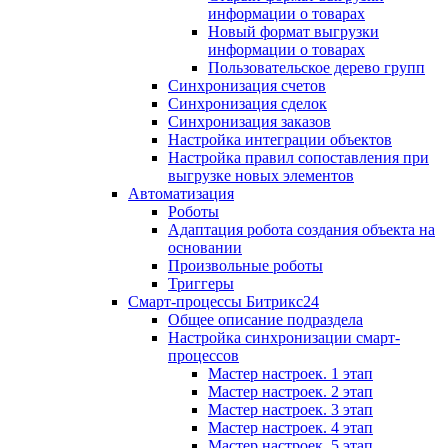
информации о товарах
Новый формат выгрузки
информации о товарах
Пользовательское дерево групп
Синхронизация счетов
Синхронизация сделок
Синхронизация заказов
Настройка интеграции объектов
Настройка правил сопоставления при
выгрузке новых элементов
Автоматизация
Роботы
Адаптация робота создания объекта на
основании
Произвольные роботы
Триггеры
Смарт-процессы Битрикс24
Общее описание подраздела
Настройка синхронизации смарт-
процессов
Мастер настроек. 1 этап
Мастер настроек. 2 этап
Мастер настроек. 3 этап
Мастер настроек. 4 этап
Мастер настроек. 5 этап