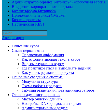
Администратор сервиса Битрикс24 (коробочная версия)
Внедрение корпоративного портала
Бот платформа Битрикс24
Приложения Битрикс24.Маркет
Бизнес-процессы
Партнёрский REST
Авторизация
Описание курса
Самая первая глава
Справочная информация
Как отформатирован текст в курсе
Видеоматериалы к курсу
Где практиковаться и выполнять задания
Как узнать редакцию продукта
Основные сведения о системе
Модульная структура
Схема работы продукта
Таблица разделения прав администраторов
Основы администрирования
Мастер очистки данных
Настройка DNS для домена портала
Административный раздел