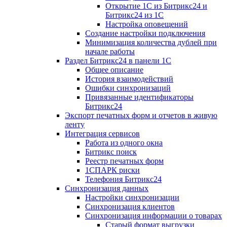
Открытие 1С из Битрикс24 и
Битрикс24 из 1С
Настройка оповещений
Создание настройки подключения
Минимизация количества дублей при
начале работы
Раздел Битрикс24 в панели 1С
Общее описание
История взаимодействий
Ошибки синхронизаций
Привязанные идентификаторы
Битрикс24
Экспорт печатных форм и отчетов в живую
ленту
Интеграция сервисов
Работа из одного окна
Битрикс поиск
Реестр печатных форм
1СПАРК риски
Телефония Битрикс24
Синхронизация данных
Настройки синхронизации
Синхронизация клиентов
Синхронизация информации о товарах
Старый формат выгрузки