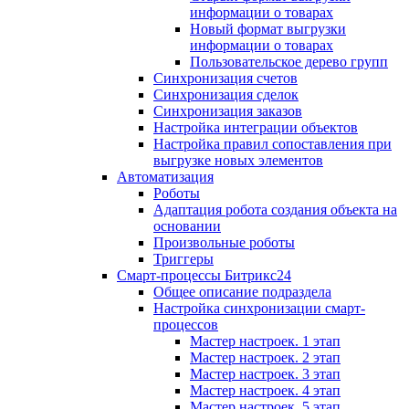
информации о товарах
Новый формат выгрузки
информации о товарах
Пользовательское дерево групп
Синхронизация счетов
Синхронизация сделок
Синхронизация заказов
Настройка интеграции объектов
Настройка правил сопоставления при
выгрузке новых элементов
Автоматизация
Роботы
Адаптация робота создания объекта на
основании
Произвольные роботы
Триггеры
Смарт-процессы Битрикс24
Общее описание подраздела
Настройка синхронизации смарт-
процессов
Мастер настроек. 1 этап
Мастер настроек. 2 этап
Мастер настроек. 3 этап
Мастер настроек. 4 этап
Мастер настроек. 5 этап