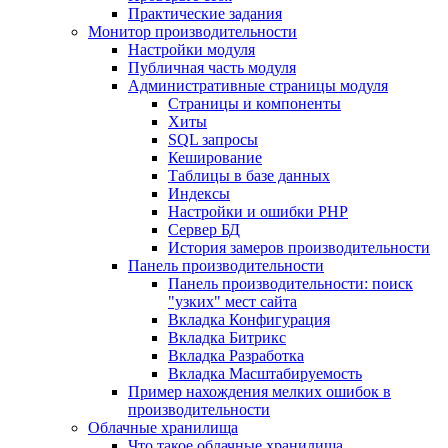
Практические задания
Монитор производительности
Настройки модуля
Публичная часть модуля
Административные страницы модуля
Страницы и компоненты
Хиты
SQL запросы
Кеширование
Таблицы в базе данных
Индексы
Настройки и ошибки PHP
Сервер БД
История замеров производительности
Панель производительности
Панель производительности: поиск
"узких" мест сайта
Вкладка Конфигурация
Вкладка Битрикс
Вкладка Разработка
Вкладка Масштабируемость
Пример нахождения мелких ошибок в
производительности
Облачные хранилища
Что такое облачные хранилища