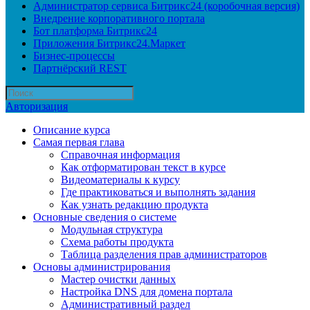
Администратор сервиса Битрикс24 (коробочная версия)
Внедрение корпоративного портала
Бот платформа Битрикс24
Приложения Битрикс24.Маркет
Бизнес-процессы
Партнёрский REST
Авторизация
Описание курса
Самая первая глава
Справочная информация
Как отформатирован текст в курсе
Видеоматериалы к курсу
Где практиковаться и выполнять задания
Как узнать редакцию продукта
Основные сведения о системе
Модульная структура
Схема работы продукта
Таблица разделения прав администраторов
Основы администрирования
Мастер очистки данных
Настройка DNS для домена портала
Административный раздел