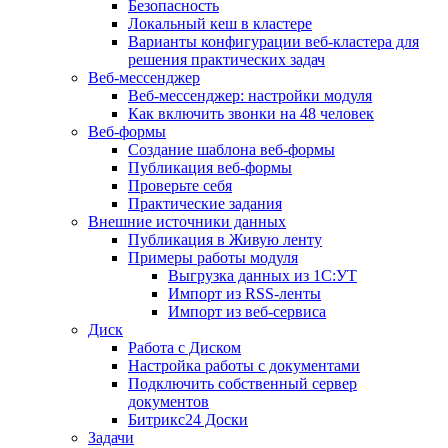
Безопасность
Локальный кеш в кластере
Варианты конфигурации веб-кластера для
решения практических задач
Веб-мессенджер
Веб-мессенджер: настройки модуля
Как включить звонки на 48 человек
Веб-формы
Создание шаблона веб-формы
Публикация веб-формы
Проверьте себя
Практические задания
Внешние источники данных
Публикация в Живую ленту
Примеры работы модуля
Выгрузка данных из 1С:УТ
Импорт из RSS-ленты
Импорт из веб-сервиса
Диск
Работа с Диском
Настройка работы с документами
Подключить собственный сервер
документов
Битрикс24 Доски
Задачи