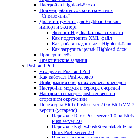
Настройка Highload-блока
Пример работы со свойством типа
"Справочник"
Два инструмента для Highload-блоков:
импорт и экспорт
Экспорт Highload-блока за 3 шага
Как подготовить XML-файл
Как добавить данные в Highload-блок
Как загрузить целый Highload-блок
Проверьте себя
Практические задания
Push and Pull
Что делает Push and Pull
Как работает Push-сервер
Информация о версиях сервера очередей
Настройки модуля и сервера очередей
Настройка и запуск push сервера на
стороннем окружении
Переход на Bitrix Push server 2.0 в BitrixVM 7
версии (устарело)
Переход с Bitrix Push server 1.0 на Bitrix
Push server 2.0
Переход с Nginx-PushStreamModule на
Bitrix Push server 2.0
Использование отдельного сервера