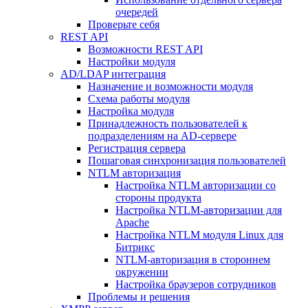
очередей
Проверьте себя
REST API
Возможности REST API
Настройки модуля
AD/LDAP интеграция
Назначение и возможности модуля
Схема работы модуля
Настройка модуля
Принадлежность пользователей к
подразделениям на AD-сервере
Регистрация сервера
Пошаговая синхронизация пользователей
NTLM авторизация
Настройка NTLM авторизации со
стороны продукта
Настройка NTLM-авторизации для
Apache
Настройка NTLM модуля Linux для
Битрикс
NTLM-авторизация в стороннем
окружении
Настройка браузеров сотрудников
Проблемы и решения