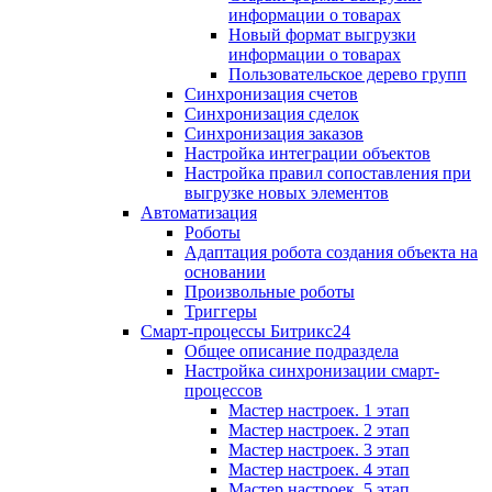
информации о товарах
Новый формат выгрузки
информации о товарах
Пользовательское дерево групп
Синхронизация счетов
Синхронизация сделок
Синхронизация заказов
Настройка интеграции объектов
Настройка правил сопоставления при
выгрузке новых элементов
Автоматизация
Роботы
Адаптация робота создания объекта на
основании
Произвольные роботы
Триггеры
Смарт-процессы Битрикс24
Общее описание подраздела
Настройка синхронизации смарт-
процессов
Мастер настроек. 1 этап
Мастер настроек. 2 этап
Мастер настроек. 3 этап
Мастер настроек. 4 этап
Мастер настроек. 5 этап