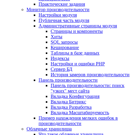
Практические задания
Монитор производительности
Настройки модуля
Публичная часть модуля
Административные страницы модуля
Страницы и компоненты
Хиты
SQL запросы
Кеширование
Таблицы в базе данных
Индексы
Настройки и ошибки PHP
Сервер БД
История замеров производительности
Панель производительности
Панель производительности: поиск
"узких" мест сайта
Вкладка Конфигурация
Вкладка Битрикс
Вкладка Разработка
Вкладка Масштабируемость
Пример нахождения мелких ошибок в
производительности
Облачные хранилища
Что такое облачные хранилища