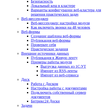
Безопасность
Локальный кеш в кластере
Варианты конфигурации веб-кластера для
решения практических задач
Веб-мессенджер
Веб-мессенджер: настройки модуля
Как включить звонки на 48 человек
Веб-формы
Создание шаблона веб-формы
Публикация веб-формы
Проверьте себя
Практические задания
Внешние источники данных
Публикация в Живую ленту
Примеры работы модуля
Выгрузка данных из 1С:УТ
Импорт из RSS-ленты
Импорт из веб-сервиса
Диск
Работа с Диском
Настройка работы с документами
Подключить собственный сервер
документов
Битрикс24 Доски
Задачи