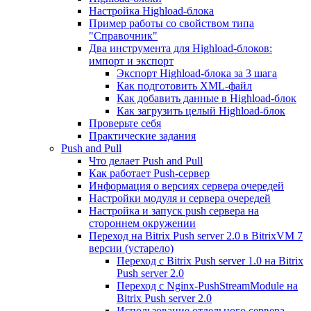
Настройка Highload-блока
Пример работы со свойством типа
"Справочник"
Два инструмента для Highload-блоков:
импорт и экспорт
Экспорт Highload-блока за 3 шага
Как подготовить XML-файл
Как добавить данные в Highload-блок
Как загрузить целый Highload-блок
Проверьте себя
Практические задания
Push and Pull
Что делает Push and Pull
Как работает Push-сервер
Информация о версиях сервера очередей
Настройки модуля и сервера очередей
Настройка и запуск push сервера на
стороннем окружении
Переход на Bitrix Push server 2.0 в BitrixVM 7
версии (устарело)
Переход с Bitrix Push server 1.0 на Bitrix
Push server 2.0
Переход с Nginx-PushStreamModule на
Bitrix Push server 2.0
Использование отдельного сервера