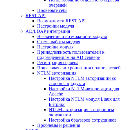
очередей
Проверьте себя
REST API
Возможности REST API
Настройки модуля
AD/LDAP интеграция
Назначение и возможности модуля
Схема работы модуля
Настройка модуля
Принадлежность пользователей к
подразделениям на AD-сервере
Регистрация сервера
Пошаговая синхронизация пользователей
NTLM авторизация
Настройка NTLM авторизации со
стороны продукта
Настройка NTLM-авторизации для
Apache
Настройка NTLM модуля Linux для
Битрикс
NTLM-авторизация в стороннем
окружении
Настройка браузеров сотрудников
Проблемы и решения