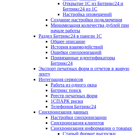
Открытие 1С из Битрикс24 и
Битрикс24 из 1С
Настройка оповещений
Создание настройки подключения
Минимизация количества дублей при
начале работы
Раздел Битрикс24 в панели 1С
Общее описание
История взаимодействий
Ошибки синхронизаций
Привязанные идентификаторы
Битрикс24
Экспорт печатных форм и отчетов в живую
ленту
Интеграция сервисов
Работа из одного окна
Битрикс поиск
Реестр печатных форм
1СПАРК риски
Телефония Битрикс24
Синхронизация данных
Настройки синхронизации
Синхронизация клиентов
Синхронизация информации о товарах
Старый формат выгрузки