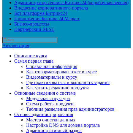
Администратор сервиса Битрикс24 (коробочная версия)
Внедрение корпоративного портала
Бот платформа Битрикс24
Приложения Битрикс24.Маркет
Бизнес-процессы
Партнёрский REST
Авторизация
Описание курса
Самая первая глава
Справочная информация
Как отформатирован текст в курсе
Видеоматериалы к курсу
Где практиковаться и выполнять задания
Как узнать редакцию продукта
Основные сведения о системе
Модульная структура
Схема работы продукта
Таблица разделения прав администраторов
Основы администрирования
Мастер очистки данных
Настройка DNS для домена портала
Административный раздел