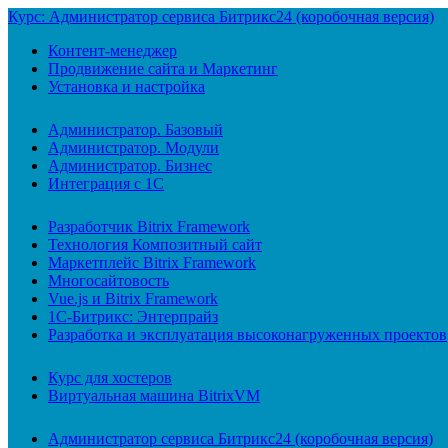
Курс: Администратор сервиса Битрикс24 (коробочная версия)
Контент-менеджер
Продвижение сайта и Маркетинг
Установка и настройка
Администратор. Базовый
Администратор. Модули
Администратор. Бизнес
Интеграция с 1С
Разработчик Bitrix Framework
Технология Композитный сайт
Маркетплейс Bitrix Framework
Многосайтовость
Vue.js и Bitrix Framework
1С-Битрикс: Энтерпрайз
Разработка и эксплуатация высоконагруженных проектов
Курс для хостеров
Виртуальная машина BitrixVM
Администратор сервиса Битрикс24 (коробочная версия)