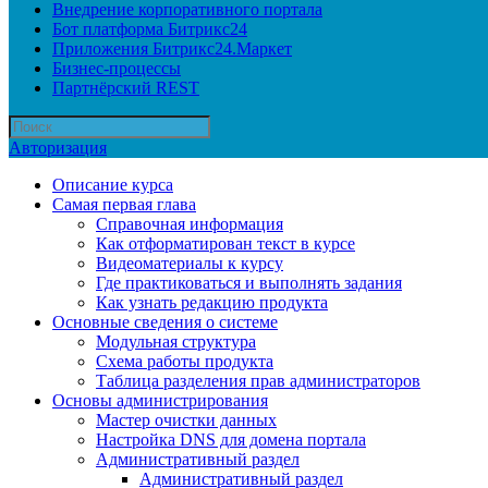
Внедрение корпоративного портала
Бот платформа Битрикс24
Приложения Битрикс24.Маркет
Бизнес-процессы
Партнёрский REST
Авторизация
Описание курса
Самая первая глава
Справочная информация
Как отформатирован текст в курсе
Видеоматериалы к курсу
Где практиковаться и выполнять задания
Как узнать редакцию продукта
Основные сведения о системе
Модульная структура
Схема работы продукта
Таблица разделения прав администраторов
Основы администрирования
Мастер очистки данных
Настройка DNS для домена портала
Административный раздел
Административный раздел