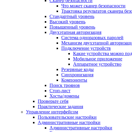
Сканер безопасности
Что может сканер безопасности
Трактовка результатов сканера бе
Стандартный уровень
Высокий уровень
Повышенный уровень
Двухэтапная авторизация
Система одноразовых паролей
Механизм двухэтапной авторизац
Подключение устройств
Какие устройства можно по
Мобильное приложение
Аппаратное устройство
Резервные коды
Синхронизация
Компоненты
Поиск троянов
Стоп-лист
Хосты/домены
Проверьте себя
Практические задания
Управление интерфейсом
Пользовательские настройки
Административные настройки
Административные настройки