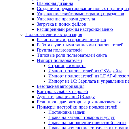
Шаблоны дизайна
Создание и редактирование новых страниц и 
Управление свойствами страниц и разделов
Управление правами доступа
Загрузка и поиск файлов
Расширенный режим настройки меню
Пользователи и авторизация
Регистрация и разграничение прав
Работа с учетными записями пользователей
Группы пользователей
Типовые роли пользователей сайта
Импорт пользователей
Страница импорта
Импорт пользователей из CSV-файла
Импорт пользователей из LDAP-director
Импорт из 1С: Зарплата и управление п
Безопасная авторизация
Контроль слабых паролей
Аутентификация по QR-коду
Если пропадает авторизация пользователя
Примеры настройки прав пользователей
Постановка задачи
Права на каталог товаров и услуг
Права на наполнение новостной ленты
Права на изменение статических страни