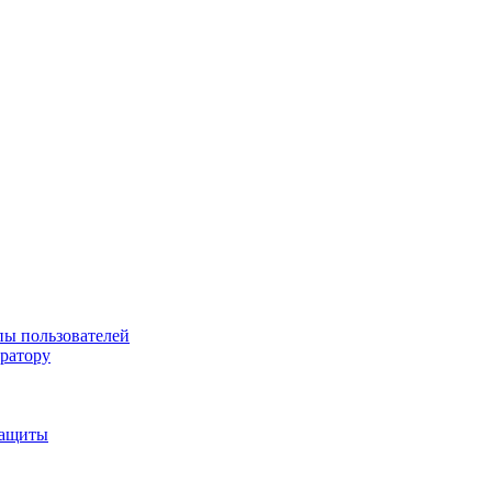
пы пользователей
тратору
защиты