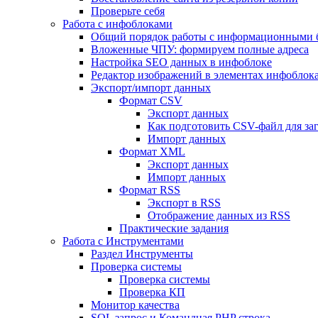
Проверьте себя
Работа с инфоблоками
Общий порядок работы с информационными 
Вложенные ЧПУ: формируем полные адреса
Настройка SEO данных в инфоблоке
Редактор изображений в элементах инфоблок
Экспорт/импорт данных
Формат CSV
Экспорт данных
Как подготовить CSV-файл для за
Импорт данных
Формат XML
Экспорт данных
Импорт данных
Формат RSS
Экспорт в RSS
Отображение данных из RSS
Практические задания
Работа с Инструментами
Раздел Инструменты
Проверка системы
Проверка системы
Проверка КП
Монитор качества
SQL запрос и Командная PHP строка