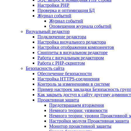
Настройки PHP
Проверка и оптимизация БД
Журнал событий
Журнал событий
Оповещения журнала событий
Визуальный редактор
Подключение редактора
Настройка визуального редактора
Настройки отображения компонентов
Сниппеты в визуальном редакторе
Работа с визуальным редактором
Работа с PHP-скриптом
Безопасность сайта
Обеспечение безопасности
Настройка HTTPS-соединения
Контроль за изменениями в системе
Пример настроек закладки Безопасность груп
Как закрыть доступ к сайту другому админис
Проактивная защита
Предотвращаем вторжения
Немного теории: уязвимости
Немного теории: уровни Проактивной 
Настройки модуля Проактивная защита
Монитор проактивной защиты