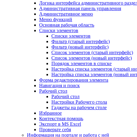
Логика интерфейса административного разде
Административная панель управления
Административное меню
Меню функций
Основная рабочая область
Списки элементов
Списки элементов
Фильтр (старый интерфейс)
Фильтр (новый интерфейс)
Список элементов (старый интерфейс)
Список элементов (новый интерфейс)
Порядок элементов в списке
Настройка списка элементов (старый ин
Настройка списка элементов (новый ин
Форма редактирования элемента
Навигация и поиск
Рабочий стол
Рабочий стол
Настройки Рабочего стола
Гаджеты на рабочем столе
Избранное
Контекстная помощь
Экспорт в MS Excel
Проверьте себя
Информация на портале и работа с ней