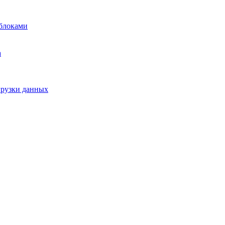
блоками
а
грузки данных