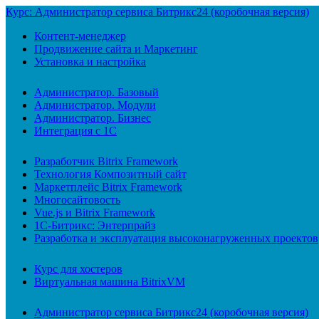
Курс: Администратор сервиса Битрикс24 (коробочная версия)
Контент-менеджер
Продвижение сайта и Маркетинг
Установка и настройка
Администратор. Базовый
Администратор. Модули
Администратор. Бизнес
Интеграция с 1С
Разработчик Bitrix Framework
Технология Композитный сайт
Маркетплейс Bitrix Framework
Многосайтовость
Vue.js и Bitrix Framework
1С-Битрикс: Энтерпрайз
Разработка и эксплуатация высоконагруженных проектов
Курс для хостеров
Виртуальная машина BitrixVM
Администратор сервиса Битрикс24 (коробочная версия)