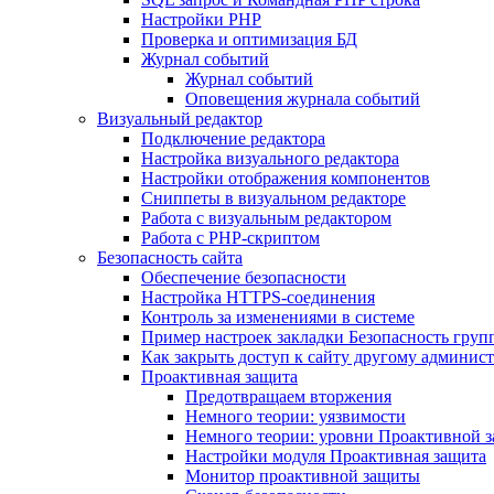
Настройки PHP
Проверка и оптимизация БД
Журнал событий
Журнал событий
Оповещения журнала событий
Визуальный редактор
Подключение редактора
Настройка визуального редактора
Настройки отображения компонентов
Сниппеты в визуальном редакторе
Работа с визуальным редактором
Работа с PHP-скриптом
Безопасность сайта
Обеспечение безопасности
Настройка HTTPS-соединения
Контроль за изменениями в системе
Пример настроек закладки Безопасность груп
Как закрыть доступ к сайту другому админис
Проактивная защита
Предотвращаем вторжения
Немного теории: уязвимости
Немного теории: уровни Проактивной 
Настройки модуля Проактивная защита
Монитор проактивной защиты