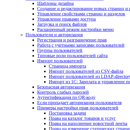
Шаблоны дизайна
Создание и редактирование новых страниц и 
Управление свойствами страниц и разделов
Управление правами доступа
Загрузка и поиск файлов
Расширенный режим настройки меню
Пользователи и авторизация
Регистрация и разграничение прав
Работа с учетными записями пользователей
Группы пользователей
Типовые роли пользователей сайта
Импорт пользователей
Страница импорта
Импорт пользователей из CSV-файла
Импорт пользователей из LDAP-director
Импорт из 1С: Зарплата и управление п
Безопасная авторизация
Контроль слабых паролей
Аутентификация по QR-коду
Если пропадает авторизация пользователя
Примеры настройки прав пользователей
Постановка задачи
Права на каталог товаров и услуг
Права на наполнение новостной ленты
Права на изменение статических страни