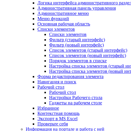
Логика интерфейса административного разде
Административная панель управления
Административное меню
Меню функций
Основная рабочая область
Списки элементов
Списки элементов
Фильтр (старый интерфейс)
Фильтр (новый интерфейс)
Список элементов (старый интерфейс)
Список элементов (новый интерфейс)
Порядок элементов в списке
Настройка списка элементов (старый ин
Настройка списка элементов (новый ин
Форма редактирования элемента
Навигация и поиск
Рабочий стол
Рабочий стол
Настройки Рабочего стола
Гаджеты на рабочем столе
Избранное
Контекстная помощь
Экспорт в MS Excel
Проверьте себя
Информация на портале и работа с ней