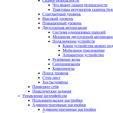
Сканер безопасности
Что может сканер безопасности
Трактовка результатов сканера бе
Стандартный уровень
Высокий уровень
Повышенный уровень
Двухэтапная авторизация
Система одноразовых паролей
Механизм двухэтапной авторизац
Подключение устройств
Какие устройства можно по
Мобильное приложение
Аппаратное устройство
Резервные коды
Синхронизация
Компоненты
Поиск троянов
Стоп-лист
Хосты/домены
Проверьте себя
Практические задания
Управление интерфейсом
Пользовательские настройки
Административные настройки
Административные настройки