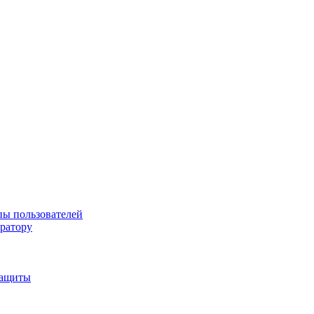
пы пользователей
тратору
защиты