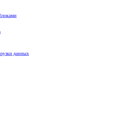
блоками
а
грузки данных