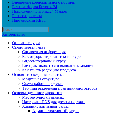
Внедрение корпоративного портала
Бот платформа Битрикс24
Приложения Битрикс24.Маркет
Бизнес-процессы
Партнёрский REST
Авторизация
Описание курса
Самая первая глава
Справочная информация
Как отформатирован текст в курсе
Видеоматериалы к курсу
Где практиковаться и выполнять задания
Как узнать редакцию продукта
Основные сведения о системе
Модульная структура
Схема работы продукта
Таблица разделения прав администраторов
Основы администрирования
Мастер очистки данных
Настройка DNS для домена портала
Административный раздел
Административный раздел