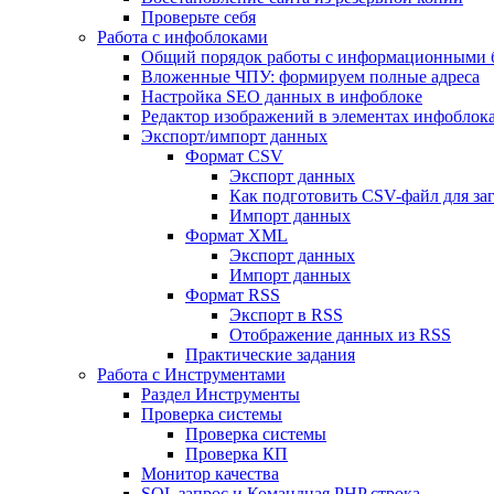
Проверьте себя
Работа с инфоблоками
Общий порядок работы с информационными 
Вложенные ЧПУ: формируем полные адреса
Настройка SEO данных в инфоблоке
Редактор изображений в элементах инфоблок
Экспорт/импорт данных
Формат CSV
Экспорт данных
Как подготовить CSV-файл для за
Импорт данных
Формат XML
Экспорт данных
Импорт данных
Формат RSS
Экспорт в RSS
Отображение данных из RSS
Практические задания
Работа с Инструментами
Раздел Инструменты
Проверка системы
Проверка системы
Проверка КП
Монитор качества
SQL запрос и Командная PHP строка