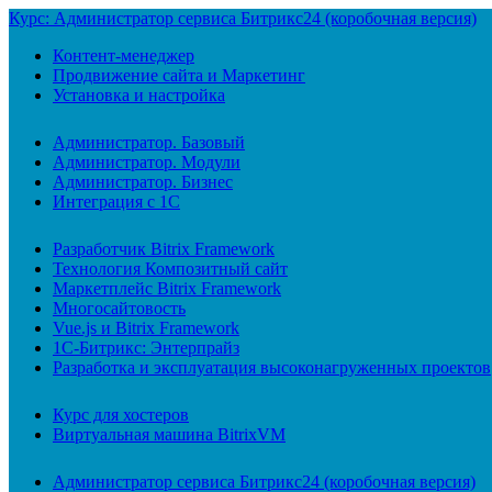
Курс: Администратор сервиса Битрикс24 (коробочная версия)
Контент-менеджер
Продвижение сайта и Маркетинг
Установка и настройка
Администратор. Базовый
Администратор. Модули
Администратор. Бизнес
Интеграция с 1С
Разработчик Bitrix Framework
Технология Композитный сайт
Маркетплейс Bitrix Framework
Многосайтовость
Vue.js и Bitrix Framework
1С-Битрикс: Энтерпрайз
Разработка и эксплуатация высоконагруженных проектов
Курс для хостеров
Виртуальная машина BitrixVM
Администратор сервиса Битрикс24 (коробочная версия)