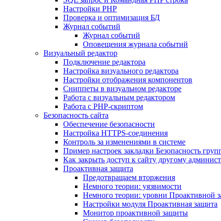
Настройки PHP
Проверка и оптимизация БД
Журнал событий
Журнал событий
Оповещения журнала событий
Визуальный редактор
Подключение редактора
Настройка визуального редактора
Настройки отображения компонентов
Сниппеты в визуальном редакторе
Работа с визуальным редактором
Работа с PHP-скриптом
Безопасность сайта
Обеспечение безопасности
Настройка HTTPS-соединения
Контроль за изменениями в системе
Пример настроек закладки Безопасность груп
Как закрыть доступ к сайту другому админис
Проактивная защита
Предотвращаем вторжения
Немного теории: уязвимости
Немного теории: уровни Проактивной 
Настройки модуля Проактивная защита
Монитор проактивной защиты