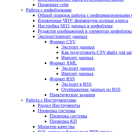
Проверьте себя
Работа с инфоблоками
Общий порядок работы с информационными 
Вложенные ЧПУ: формируем полные адреса
Настройка SEO данных в инфоблоке
Редактор изображений в элементах инфоблок
Экспорт/импорт данных
Формат CSV
Экспорт данных
Как подготовить CSV-файл для за
Импорт данных
Формат XML
Экспорт данных
Импорт данных
Формат RSS
Экспорт в RSS
Отображение данных из RSS
Практические задания
Работа с Инструментами
Раздел Инструменты
Проверка системы
Проверка системы
Проверка КП
Монитор качества
SQL запрос и Командная PHP строка