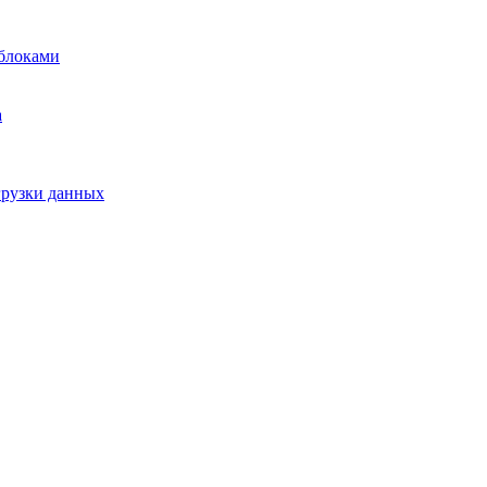
блоками
а
грузки данных