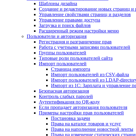
Шаблоны дизайна
Создание и редактирование новых страниц и 
Управление свойствами страниц и разделов
Управление правами доступа
Загрузка и поиск файлов
Расширенный режим настройки меню
Пользователи и авторизация
Регистрация и разграничение прав
Работа с учетными записями пользователей
Группы пользователей
Типовые роли пользователей сайта
Импорт пользователей
Страница импорта
Импорт пользователей из CSV-файла
Импорт пользователей из LDAP-director
Импорт из 1С: Зарплата и управление п
Безопасная авторизация
Контроль слабых паролей
Аутентификация по QR-коду
Если пропадает авторизация пользователя
Примеры настройки прав пользователей
Постановка задачи
Права на каталог товаров и услуг
Права на наполнение новостной ленты
Права на изменение статических страни