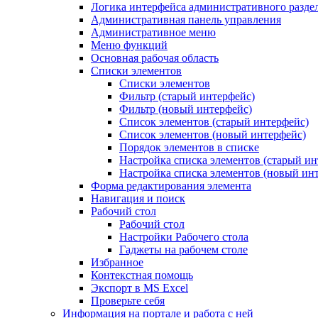
Логика интерфейса административного разде
Административная панель управления
Административное меню
Меню функций
Основная рабочая область
Списки элементов
Списки элементов
Фильтр (старый интерфейс)
Фильтр (новый интерфейс)
Список элементов (старый интерфейс)
Список элементов (новый интерфейс)
Порядок элементов в списке
Настройка списка элементов (старый ин
Настройка списка элементов (новый ин
Форма редактирования элемента
Навигация и поиск
Рабочий стол
Рабочий стол
Настройки Рабочего стола
Гаджеты на рабочем столе
Избранное
Контекстная помощь
Экспорт в MS Excel
Проверьте себя
Информация на портале и работа с ней