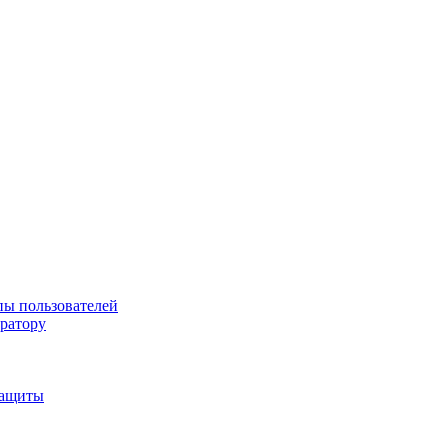
пы пользователей
тратору
защиты