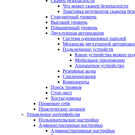
Сканер безопасности
Что может сканер безопасности
Трактовка результатов сканера бе
Стандартный уровень
Высокий уровень
Повышенный уровень
Двухэтапная авторизация
Система одноразовых паролей
Механизм двухэтапной авторизац
Подключение устройств
Какие устройства можно по
Мобильное приложение
Аппаратное устройство
Резервные коды
Синхронизация
Компоненты
Поиск троянов
Стоп-лист
Хосты/домены
Проверьте себя
Практические задания
Управление интерфейсом
Пользовательские настройки
Административные настройки
Административные настройки