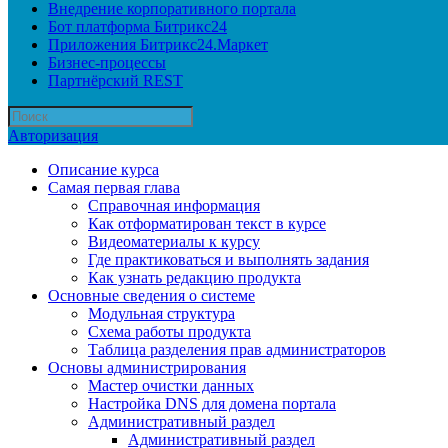
Внедрение корпоративного портала
Бот платформа Битрикс24
Приложения Битрикс24.Маркет
Бизнес-процессы
Партнёрский REST
Авторизация
Описание курса
Самая первая глава
Справочная информация
Как отформатирован текст в курсе
Видеоматериалы к курсу
Где практиковаться и выполнять задания
Как узнать редакцию продукта
Основные сведения о системе
Модульная структура
Схема работы продукта
Таблица разделения прав администраторов
Основы администрирования
Мастер очистки данных
Настройка DNS для домена портала
Административный раздел
Административный раздел