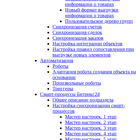
информации о товарах
Новый формат выгрузки
информации о товарах
Пользовательское дерево групп
Синхронизация счетов
Синхронизация сделок
Синхронизация заказов
Настройка интеграции объектов
Настройка правил сопоставления при
выгрузке новых элементов
Автоматизация
Роботы
Адаптация робота создания объекта на
основании
Произвольные роботы
Триггеры
Смарт-процессы Битрикс24
Общее описание подраздела
Настройка синхронизации смарт-
процессов
Мастер настроек. 1 этап
Мастер настроек. 2 этап
Мастер настроек. 3 этап
Мастер настроек. 4 этап
Мастер настроек. 5 этап