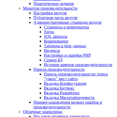
Практические задания
Монитор производительности
Настройки модуля
Публичная часть модуля
Административные страницы модуля
Страницы и компоненты
Хиты
SQL запросы
Кеширование
Таблицы в базе данных
Индексы
Настройки и ошибки PHP
Сервер БД
История замеров производительности
Панель производительности
Панель производительности: поиск
"узких" мест сайта
Вкладка Конфигурация
Вкладка Битрикс
Вкладка Разработка
Вкладка Масштабируемость
Пример нахождения мелких ошибок в
производительности
Облачные хранилища
Что такое облачные хранилища