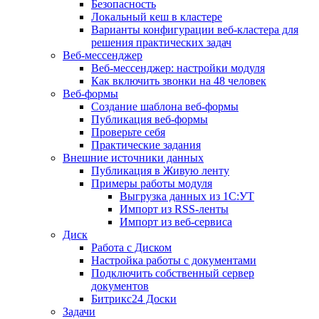
Безопасность
Локальный кеш в кластере
Варианты конфигурации веб-кластера для
решения практических задач
Веб-мессенджер
Веб-мессенджер: настройки модуля
Как включить звонки на 48 человек
Веб-формы
Создание шаблона веб-формы
Публикация веб-формы
Проверьте себя
Практические задания
Внешние источники данных
Публикация в Живую ленту
Примеры работы модуля
Выгрузка данных из 1С:УТ
Импорт из RSS-ленты
Импорт из веб-сервиса
Диск
Работа с Диском
Настройка работы с документами
Подключить собственный сервер
документов
Битрикс24 Доски
Задачи