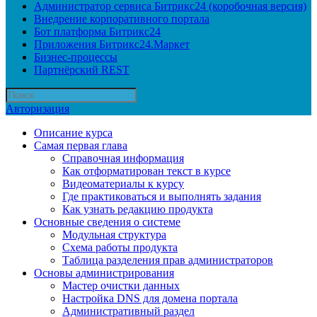
Администратор сервиса Битрикс24 (коробочная версия)
Внедрение корпоративного портала
Бот платформа Битрикс24
Приложения Битрикс24.Маркет
Бизнес-процессы
Партнёрский REST
Авторизация
Описание курса
Самая первая глава
Справочная информация
Как отформатирован текст в курсе
Видеоматериалы к курсу
Где практиковаться и выполнять задания
Как узнать редакцию продукта
Основные сведения о системе
Модульная структура
Схема работы продукта
Таблица разделения прав администраторов
Основы администрирования
Мастер очистки данных
Настройка DNS для домена портала
Административный раздел