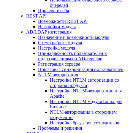
очередей
Проверьте себя
REST API
Возможности REST API
Настройки модуля
AD/LDAP интеграция
Назначение и возможности модуля
Схема работы модуля
Настройка модуля
Принадлежность пользователей к
подразделениям на AD-сервере
Регистрация сервера
Пошаговая синхронизация пользователей
NTLM авторизация
Настройка NTLM авторизации со
стороны продукта
Настройка NTLM-авторизации для
Apache
Настройка NTLM модуля Linux для
Битрикс
NTLM-авторизация в стороннем
окружении
Настройка браузеров сотрудников
Проблемы и решения