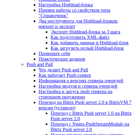
Настройка Highload-блока
Пример работы со свойством типа
"Справочник"
Два инструмента для Highload-блоков:
импорт и экспорт
Экспорт Highload-блока за 3 шага
Как подготовить XML-файл
Как добавить данные в Highload-блок
Как загрузить целый Highload-блок
Проверьте себя
Практические задания
Push and Pull
Что делает Push and Pull
Как работает Push-сервер
Информация о версиях сервера очередей
Настройки модуля и сервера очередей
Настройка и запуск push сервера на
стороннем окружении
Переход на Bitrix Push server 2.0 в BitrixVM 7
версии (устарело)
Переход с Bitrix Push server 1.0 на Bitrix
Push server 2.0
Переход с Nginx-PushStreamModule на
Bitrix Push server 2.0
Использование отдельного сервера