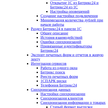
Открытие 1С из Битрикс24 и
Битрикс24 из 1С
Настройка оповещений
Создание настройки подключения
Минимизация количества дублей при
начале работы
Раздел Битрикс24 в панели 1С
Общее описание
История взаимодействий
Ошибки синхронизаций
Привязанные идентификаторы
Битрикс24
Экспорт печатных форм и отчетов в живую
ленту
Интеграция сервисов
Работа из одного окна
Битрикс поиск
Реестр печатных форм
1СПАРК риски
Телефония Битрикс24
Синхронизация данных
Настройки синхронизации
Синхронизация клиентов
Синхронизация информации о товарах
Старый формат выгрузки